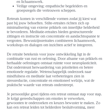
en lichaamswerk.
Veilige omgeving: empathische begeleiders en
groepsregels die vertrouwen scheppen.
Retreats komen in verschillende vormen zodat jij kiest wat
past bij jouw behoeften. Stilte-retraites richten zich op
minimalisering van externe prikkels om innerlijke helderheid
te bevorderen. Meditatie-retraites bieden gestructureerde
zittingen en instructie om concentratie en aandachtsspanne te
vergroten. Bewustzijnsretraites combineren lichaamswerk,
workshops en dialogen om inzichten actief te integreren.
De retraite betekenis voor jouw ontwikkeling ligt in de
combinatie van rust en oefening. Door afname van prikkels en
herhaalde oefeningen ontstaat ruimte voor neuroplasticiteit.
Dat ondersteunt herwaardering van prioriteiten en betere
emotionele regulatie. Wetenschappelijk onderzoek naar
mindfulness en meditatie laat verbeteringen zien in
stressreductie, concentratie en emotioneel welzijn, wat de
praktische waarde van retreats onderstreept.
Je persoonlijke groei tijdens een retreat ontstaat stap voor stap.
Je krijgt gereedschappen om emoties te verwerken,
gewoonten te onderzoeken en keuzes bewuster te maken. Zo
kan een retreat leiden tot helderdere besluitvorming, meer