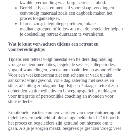
kwaliteitverhouding waarborgt serieus aanbod.
Bereid je fysiek en mentaal voor: slaap, voeding en
eenvoudig materiaal zoals een dagboek maken het
proces toegankelijker.
Plan nazorg: integratiegesprekken, lokale
meditatiegroepen of follow-up met de begeleider helpen
je doelstelling retreat duurzaam te verankeren.
Wat je kunt verwachten tijdens een retreat en
voorbereidingstips
Tijdens een retreat volgt meestal een heldere dagindeling:
vroege ochtendmeditaties, begeleide sessies, stilteperiodes,
yoga of wandelingen, voedzame maaltijden en avondreflectie.
Voor een weekendretreat ziet een schema er vaak uit als:
aankomst vrijdagavond, volle dag zaterdag met sessies en
stilte, afsluiting zondagmiddag. Bij een 7-daagse retreat zijn
ochtenden vaak meditatie- en bewegingsgericht, middagen
voor integratie of persoonlijke coaching en avonden voor
stille reflectie.
Emotionele reacties kunnen variëren van diepe ontroering tot
tijdelijke vermoeidheid of plotselinge helderheid. Dit hoort bij
het proces en begeleiders zijn getraind om hiermee om te
gaan. Als je je zorgen maakt, bespreek je grenzen vroeg; veel