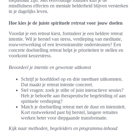
toepasbaar zijn. Met eenvoudige routines kun je de
mindfulness effecten en mentale helderheid blijven versterken
in je dagelijks leven.
Hoe kies je de juiste spirituele retreat voor jouw doelen
Voordat je een retreat kiest, formuleer je een heldere retreat
intentie. Wil je herstel van stress, verdieping van meditatie,
rouwverwerking of een levenstransitie ondersteunen? Een
concrete doelstelling retreat helpt je prioriteiten te stellen en
voorkomt keuzestress.
Beoordeel je intentie en gewenste uitkomst
Schrijf je hoofddoel op en drie meetbare uitkomsten.
Dat maakt je retreat intentie concreet.
Stel vragen: zoek je stilte of juist interactieve sessies?
Heb je behoefte aan therapeutische begeleiding of aan
spirituele verdieping?
Match je doelstelling retreat met de duur en intensiteit.
Kort rustweekend past bij herstel, langere retraites
werken beter voor diepgaande transformatie.
Kijk naar methoden, begeleiders en programma-inhoud