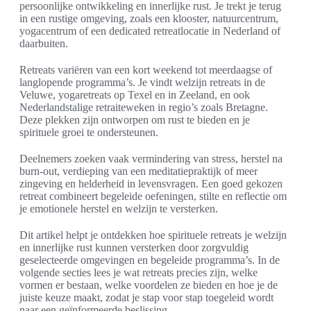
persoonlijke ontwikkeling en innerlijke rust. Je trekt je terug
in een rustige omgeving, zoals een klooster, natuurcentrum,
yogacentrum of een dedicated retreatlocatie in Nederland of
daarbuiten.
Retreats variëren van een kort weekend tot meerdaagse of
langlopende programma’s. Je vindt welzijn retreats in de
Veluwe, yogaretreats op Texel en in Zeeland, en ook
Nederlandstalige retraiteweken in regio’s zoals Bretagne.
Deze plekken zijn ontworpen om rust te bieden en je
spirituele groei te ondersteunen.
Deelnemers zoeken vaak vermindering van stress, herstel na
burn-out, verdieping van een meditatiepraktijk of meer
zingeving en helderheid in levensvragen. Een goed gekozen
retreat combineert begeleide oefeningen, stilte en reflectie om
je emotionele herstel en welzijn te versterken.
Dit artikel helpt je ontdekken hoe spirituele retreats je welzijn
en innerlijke rust kunnen versterken door zorgvuldig
geselecteerde omgevingen en begeleide programma’s. In de
volgende secties lees je wat retreats precies zijn, welke
vormen er bestaan, welke voordelen ze bieden en hoe je de
juiste keuze maakt, zodat je stap voor stap toegeleid wordt
naar een geïnformeerde beslissing.