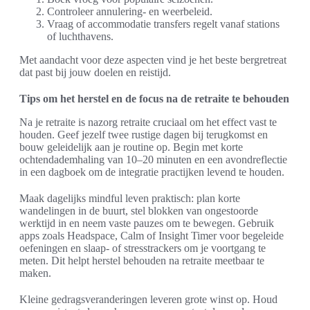
Controleer annulering- en weerbeleid.
Vraag of accommodatie transfers regelt vanaf stations
of luchthavens.
Met aandacht voor deze aspecten vind je het beste bergretreat
dat past bij jouw doelen en reistijd.
Tips om het herstel en de focus na de retraite te behouden
Na je retraite is nazorg retraite cruciaal om het effect vast te
houden. Geef jezelf twee rustige dagen bij terugkomst en
bouw geleidelijk aan je routine op. Begin met korte
ochtendademhaling van 10–20 minuten en een avondreflectie
in een dagboek om de integratie practijken levend te houden.
Maak dagelijks mindful leven praktisch: plan korte
wandelingen in de buurt, stel blokken van ongestoorde
werktijd in en neem vaste pauzes om te bewegen. Gebruik
apps zoals Headspace, Calm of Insight Timer voor begeleide
oefeningen en slaap- of stresstrackers om je voortgang te
meten. Dit helpt herstel behouden na retraite meetbaar te
maken.
Kleine gedragsveranderingen leveren grote winst op. Houd