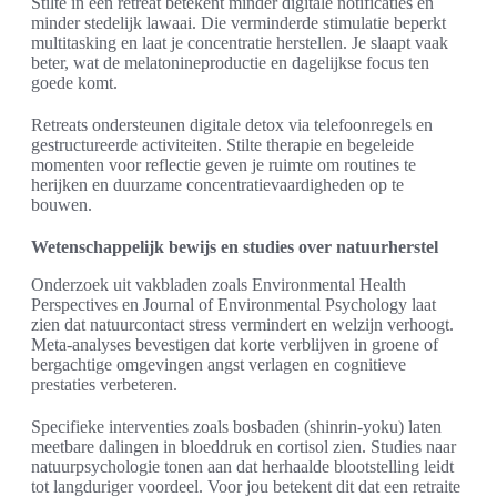
Stilte in een retreat betekent minder digitale notificaties en
minder stedelijk lawaai. Die verminderde stimulatie beperkt
multitasking en laat je concentratie herstellen. Je slaapt vaak
beter, wat de melatonineproductie en dagelijkse focus ten
goede komt.
Retreats ondersteunen digitale detox via telefoonregels en
gestructureerde activiteiten. Stilte therapie en begeleide
momenten voor reflectie geven je ruimte om routines te
herijken en duurzame concentratievaardigheden op te
bouwen.
Wetenschappelijk bewijs en studies over natuurherstel
Onderzoek uit vakbladen zoals Environmental Health
Perspectives en Journal of Environmental Psychology laat
zien dat natuurcontact stress vermindert en welzijn verhoogt.
Meta-analyses bevestigen dat korte verblijven in groene of
bergachtige omgevingen angst verlagen en cognitieve
prestaties verbeteren.
Specifieke interventies zoals bosbaden (shinrin-yoku) laten
meetbare dalingen in bloeddruk en cortisol zien. Studies naar
natuurpsychologie tonen aan dat herhaalde blootstelling leidt
tot langduriger voordeel. Voor jou betekent dit dat een retraite