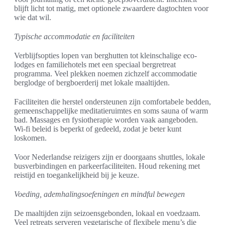
blijft licht tot matig, met optionele zwaardere dagtochten voor
wie dat wil.
Typische accommodatie en faciliteiten
Verblijfsopties lopen van berghutten tot kleinschalige eco-
lodges en familiehotels met een speciaal bergretreat
programma. Veel plekken noemen zichzelf accommodatie
berglodge of bergboerderij met lokale maaltijden.
Faciliteiten die herstel ondersteunen zijn comfortabele bedden,
gemeenschappelijke meditatieruimtes en soms sauna of warm
bad. Massages en fysiotherapie worden vaak aangeboden.
Wi‑fi beleid is beperkt of gedeeld, zodat je beter kunt
loskomen.
Voor Nederlandse reizigers zijn er doorgaans shuttles, lokale
busverbindingen en parkeerfaciliteiten. Houd rekening met
reistijd en toegankelijkheid bij je keuze.
Voeding, ademhalingsoefeningen en mindful bewegen
De maaltijden zijn seizoensgebonden, lokaal en voedzaam.
Veel retreats serveren vegetarische of flexibele menu’s die