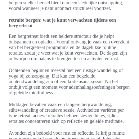
bergen sneller herstel biedt dan een stedelijke ontsnapping,
vooral wanneer je natuurcontact structureel voortzet.
retraite bergen: wat je kunt verwachten tijdens een
bergretreat
Een bergretreat biedt een heldere structuur die je helpt
ontspannen en opladen. Vooraf ontvang je vaak een overzicht
van het bergretreat programma en de dagelijkse routine
retraite, zodat je weet wat je kunt verwachten. De dagen zijn
ontworpen om balans te brengen tussen activiteit en rust.
Ochtenden beginnen meestal met een rustige wandeling of
yoga bij zonsopgang. Dat kan een begeleide
ochtendwandeling zijn of een korte asana-sessie. Na het
ontbijt volgt een moment voor ademhalingsoefeningen bergen
of geleide mindfulness.
Middagen bevatten vaak een langere bergwandeling,
stiltewandeling of creatieve sessie. Activiteiten variëren per
type retreat; actieve retraites hebben stevige hikes, stilte-
retraites concentreren zich op reflectie en geleide meditatie.
Avonden zijn bedoeld voor rust en reflectie. Je krijgt ruimte
voor journaling of een kleine groepsoverdracht. Intensiteit