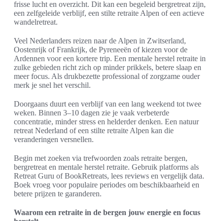
frisse lucht en overzicht. Dit kan een begeleid bergretreat zijn,
een zelfgeleide verblijf, een stilte retraite Alpen of een actieve
wandelretreat.
Veel Nederlanders reizen naar de Alpen in Zwitserland,
Oostenrijk of Frankrijk, de Pyreneeën of kiezen voor de
Ardennen voor een kortere trip. Een mentale herstel retraite in
zulke gebieden richt zich op minder prikkels, betere slaap en
meer focus. Als drukbezette professional of zorgzame ouder
merk je snel het verschil.
Doorgaans duurt een verblijf van een lang weekend tot twee
weken. Binnen 3–10 dagen zie je vaak verbeterde
concentratie, minder stress en helderder denken. Een natuur
retreat Nederland of een stilte retraite Alpen kan die
veranderingen versnellen.
Begin met zoeken via trefwoorden zoals retraite bergen,
bergretreat en mentale herstel retraite. Gebruik platforms als
Retreat Guru of BookRetreats, lees reviews en vergelijk data.
Boek vroeg voor populaire periodes om beschikbaarheid en
betere prijzen te garanderen.
Waarom een retraite in de bergen jouw energie en focus