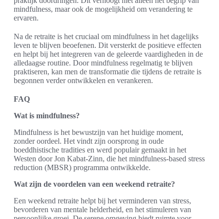
praktijk doordringen. Dit verhoogt niet alleen het begrip van
mindfulness, maar ook de mogelijkheid om verandering te
ervaren.
Na de retraite is het cruciaal om mindfulness in het dagelijks
leven te blijven beoefenen. Dit versterkt de positieve effecten
en helpt bij het integreren van de geleerde vaardigheden in de
alledaagse routine. Door mindfulness regelmatig te blijven
praktiseren, kan men de transformatie die tijdens de retraite is
begonnen verder ontwikkelen en verankeren.
FAQ
Wat is mindfulness?
Mindfulness is het bewustzijn van het huidige moment,
zonder oordeel. Het vindt zijn oorsprong in oude
boeddhistische tradities en werd populair gemaakt in het
Westen door Jon Kabat-Zinn, die het mindfulness-based stress
reduction (MBSR) programma ontwikkelde.
Wat zijn de voordelen van een weekend retraite?
Een weekend retraite helpt bij het verminderen van stress,
bevorderen van mentale helderheid, en het stimuleren van
persoonlijke groei. De serene omgeving biedt ruimte voor