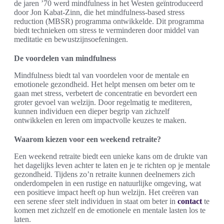
de jaren ’70 werd mindfulness in het Westen geïntroduceerd
door Jon Kabat-Zinn, die het mindfulness-based stress
reduction (MBSR) programma ontwikkelde. Dit programma
biedt technieken om stress te verminderen door middel van
meditatie en bewustzijnsoefeningen.
De voordelen van mindfulness
Mindfulness biedt tal van voordelen voor de mentale en
emotionele gezondheid. Het helpt mensen om beter om te
gaan met stress, verbetert de concentratie en bevordert een
groter gevoel van welzijn. Door regelmatig te mediteren,
kunnen individuen een dieper begrip van zichzelf
ontwikkelen en leren om impactvolle keuzes te maken.
Waarom kiezen voor een weekend retraite?
Een weekend retraite biedt een unieke kans om de drukte van
het dagelijks leven achter te laten en je te richten op je mentale
gezondheid. Tijdens zo’n retraite kunnen deelnemers zich
onderdompelen in een rustige en natuurlijke omgeving, wat
een positieve impact heeft op hun welzijn. Het creëren van
een serene sfeer stelt individuen in staat om beter in
contact
te
komen met zichzelf en de emotionele en mentale lasten los te
laten.