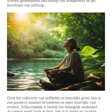
worden gestimuleerd met behulp van
mindfulness
en het
beoefenen van zelfzorg.
Door het cultiveren van zelfliefde en innerlijke groei, kun je
een positieve mindset bevorderen en meer
innerlijke rust
ervaren. Zelfacceptatie is hierbij een belangrijk onderdeel.
Accepteer jezelf zoals je bent, met al je sterke en zwakke