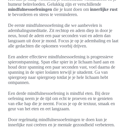
humeur beïnvloeden. Gelukkig zijn er verschillende
mindfulnessoefeningen
die je kunt doen om
innerlijke rust
te bevorderen en stress te verminderen.
De eerste mindfulnessoefening die we aanbevelen is
ademhalingsmeditatie. Zit rechtop en adem diep in door je
neus, houd de adem een paar seconden vast en adem dan
langzaam uit door je mond. Focus je op je ademhaling en laat
alle gedachten die opkomen voorbij drijven.
Een andere effectieve mindfulnessoefening is progressieve
spierontspanning. Span elke spier in je lichaam hard aan en
houd deze spanning een paar seconden vast, voel daarna de
spanning in de spier loslaten terwijl je uitademt. Ga van
spiergroep naar spiergroep totdat je je hele lichaam hebt
ontspannen.
Een derde mindfulnessoefening is mindful eten. Bij deze
oefening neem je de tijd om echt te proeven en te genieten
van elke hap die je neemt. Focus je op de textuur, smaak en
geur van het eten en eet langzaam.
Door regelmatig mindfulnessoefeningen te doen kun je
innerlijke rust creëren en je mentale gezondheid verbeteren.