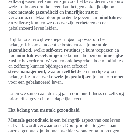
zelfzorg
essentieel kunnen zijn voor het bevorderen van jouw
welzijn. In ons drukke leven kan het gemakkelijk zijn om
onze
mentale gezondheid
en
innerlijke rust
te
verwaarlozen. Maar door prioriteit te geven aan
mindfulness
en zelfzorg
kunnen we ons welzijn verbeteren en een
gebalanceerd leven leiden.
Blijf bij ons terwijl we dieper ingaan op waarom het
belangrijk is om aandacht te besteden aan je
mentale
gezondheid
, welke
self-care routines
je kunt toepassen en
hoe
mindfulnessoefeningen
je kunnen helpen om
innerlijke
rust
te bevorderen. We zullen ook bespreken hoe mindfulness
en zelfzorg kunnen bijdragen aan effectief
stressmanagement
, waarom
zelfliefde
en innerlijke groei
belangrijk zijn en welke
welzijnspraktijken
je kunt omarmen
voor een gebalanceerd leven.
Laten we samen aan de slag gaan om mindfulness en zelfzorg
prioriteit te geven in ons dagelijks leven.
Het belang van mentale gezondheid
Mentale gezondheid
is een belangrijk aspect van ons leven
dat vaak wordt verwaarloosd. Door prioriteit te geven aan
onze eigen welzijn, kunnen we hier verandering in brengen.