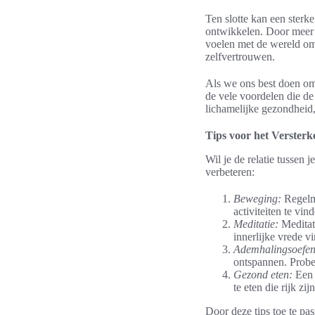
Ten slotte kan een ster
ontwikkelen. Door meer
voelen met de wereld om 
zelfvertrouwen.
Als we ons best doen om
de vele voordelen die de
lichamelijke gezondheid
Tips voor het Verster
Wil je de relatie tussen
verbeteren:
Beweging:
Regelma
activiteiten te vi
Meditatie:
Meditati
innerlijke vrede v
Ademhalingsoefen
ontspannen. Probe
Gezond eten:
Een 
te eten die rijk zi
Door deze tips toe te pa