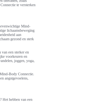
en omvatten, zoals
Connectie te versterken
n evenwichtige Mind-
atige lichaamsbeweging
cheidenheid aan
lichaam gezond en sterk
 van een sterker en
ijke voorkeuren en
andelen, joggen, yoga,
e Mind-Body Connectie.
 en angstgevoelens,
n? Het hebben van een