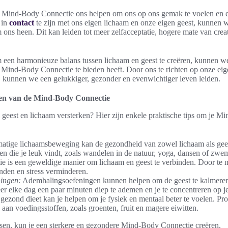
ke Mind-Body Connectie ons helpen om ons op ons gemak te voelen en e
 in
contact
te zijn met ons eigen lichaam en onze eigen geest, kunnen
ons heen. Dit kan leiden tot meer zelfacceptatie, hogere mate van creat
 een harmonieuze balans tussen lichaam en geest te creëren, kunnen we
 Mind-Body Connectie te bieden heeft. Door ons te richten op onze eige
, kunnen we een gelukkiger, gezonder en evenwichtiger leven leiden.
ken van de Mind-Body Connectie
 je geest en lichaam versterken? Hier zijn enkele praktische tips om je 
tige lichaamsbeweging kan de gezondheid van zowel lichaam als gees
nden die je leuk vindt, zoals wandelen in de natuur, yoga, dansen of zw
e is een geweldige manier om lichaam en geest te verbinden. Door te m
inden en stress verminderen.
ingen:
Ademhalingsoefeningen kunnen helpen om de geest te kalmeren 
er elke dag een paar minuten diep te ademen en je te concentreren op j
gezond dieet kan je helpen om je fysiek en mentaal beter te voelen. P
jn aan voedingsstoffen, zoals groenten, fruit en magere eiwitten.
ssen, kun je een sterkere en gezondere Mind-Body Connectie creëren.