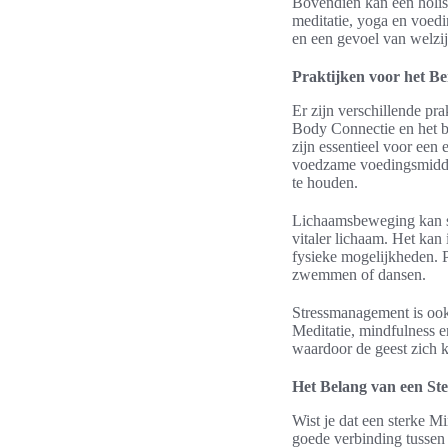
Bovendien kan een holis
meditatie, yoga en voed
en een gevoel van welzij
Praktijken voor het B
Er zijn verschillende pr
Body Connectie en het 
zijn essentieel voor een
voedzame voedingsmiddele
te houden.
Lichaamsbeweging kan st
vitaler lichaam. Het kan
fysieke mogelijkheden. 
zwemmen of dansen.
Stressmanagement is ook
Meditatie, mindfulness 
waardoor de geest zich 
Het Belang van een St
Wist je dat een sterke 
goede verbinding tussen 