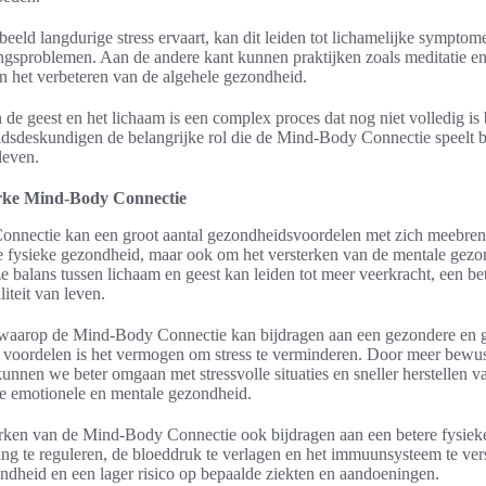
eld langdurige stress ervaart, kan dit leiden tot lichamelijke symptom
ingsproblemen. Aan de andere kant kunnen praktijken zoals meditatie en
n het verbeteren van de algehele gezondheid.
e geest en het lichaam is een complex proces dat nog niet volledig is
dsdeskundigen de belangrijke rol die de Mind-Body Connectie speelt b
leven.
erke Mind-Body Connectie
nnectie kan een groot aantal gezondheidsvoordelen met zich meebrenge
e fysieke gezondheid, maar ook om het versterken van de mentale gezo
 balans tussen lichaam en geest kan leiden tot meer veerkracht, een be
iteit van leven.
n waarop de Mind-Body Connectie kan bijdragen aan een gezondere en ge
 voordelen is het vermogen om stress te verminderen. Door meer bewust
kunnen we beter omgaan met stressvolle situaties en sneller herstellen va
ere emotionele en mentale gezondheid.
erken van de Mind-Body Connectie ook bijdragen aan een betere fysiek
ing te reguleren, de bloeddruk te verlagen en het immuunsysteem te verst
ndheid en een lager risico op bepaalde ziekten en aandoeningen.