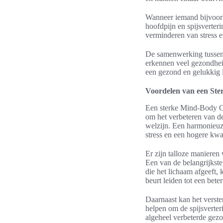
Wanneer iemand bijvoorbe
hoofdpijn en spijsverter
verminderen van stress e
De samenwerking tussen d
erkennen veel gezondhei
een gezond en gelukkig 
Voordelen van een St
Een sterke Mind-Body Co
om het verbeteren van d
welzijn. Een harmonieuze
stress en een hogere kwal
Er zijn talloze maniere
Een van de belangrijkste
die het lichaam afgeeft, 
beurt leiden tot een bet
Daarnaast kan het verst
helpen om de spijsverter
algeheel verbeterde gezo