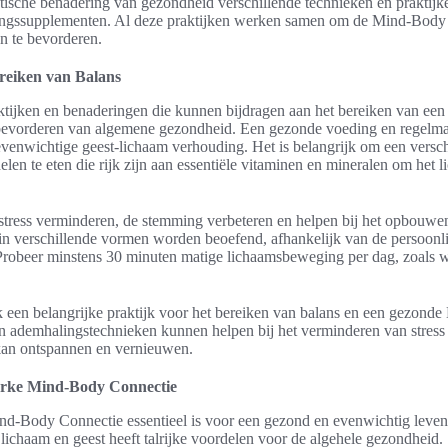
tische benadering van gezondheid verschillende technieken en praktijk
ingssupplementen. Al deze praktijken werken samen om de Mind-Body 
n te bevorderen.
ereiken van Balans
aktijken en benaderingen die kunnen bijdragen aan het bereiken van ee
bevorderen van algemene gezondheid. Een gezonde voeding en regelm
 evenwichtige geest-lichaam verhouding. Het is belangrijk om een vers
n te eten die rijk zijn aan essentiële vitaminen en mineralen om het 
ress verminderen, de stemming verbeteren en helpen bij het opbouwen
 in verschillende vormen worden beoefend, afhankelijk van de persoonl
Probeer minstens 30 minuten matige lichaamsbeweging per dag, zoals w
 een belangrijke praktijk voor het bereiken van balans en een gezond
en ademhalingstechnieken kunnen helpen bij het verminderen van stress
kan ontspannen en vernieuwen.
erke Mind-Body Connectie
Mind-Body Connectie essentieel is voor een gezond en evenwichtig leve
lichaam en geest heeft talrijke voordelen voor de algehele gezondheid.