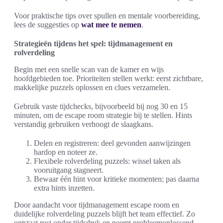
Voor praktische tips over spullen en mentale voorbereiding,
lees de suggesties op
wat mee te nemen
.
Strategieën tijdens het spel: tijdmanagement en
rolverdeling
Begin met een snelle scan van de kamer en wijs
hoofdgebieden toe. Prioriteiten stellen werkt: eerst zichtbare,
makkelijke puzzels oplossen en clues verzamelen.
Gebruik vaste tijdchecks, bijvoorbeeld bij nog 30 en 15
minuten, om de escape room strategie bij te stellen. Hints
verstandig gebruiken verhoogt de slaagkans.
Delen en registreren: deel gevonden aanwijzingen
hardop en noteer ze.
Flexibele rolverdeling puzzels: wissel taken als
vooruitgang stagneert.
Bewaar één hint voor kritieke momenten; pas daarna
extra hints inzetten.
Door aandacht voor tijdmanagement escape room en
duidelijke rolverdeling puzzels blijft het team effectief. Zo
ontstaat rust onder tijdsdruk en neemt probleemoplossend