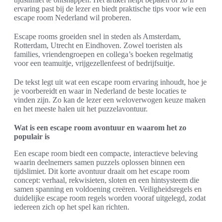
ervaring past bij de lezer en biedt praktische tips voor wie een
escape room Nederland wil proberen.
Escape rooms groeiden snel in steden als Amsterdam,
Rotterdam, Utrecht en Eindhoven. Zowel toeristen als
families, vriendengroepen en collega’s boeken regelmatig
voor een teamuitje, vrijgezellenfeest of bedrijfsuitje.
De tekst legt uit wat een escape room ervaring inhoudt, hoe je
je voorbereidt en waar in Nederland de beste locaties te
vinden zijn. Zo kan de lezer een weloverwogen keuze maken
en het meeste halen uit het puzzelavontuur.
Wat is een escape room avontuur en waarom het zo
populair is
Een escape room biedt een compacte, interactieve beleving
waarin deelnemers samen puzzels oplossen binnen een
tijdslimiet. Dit korte avontuur draait om het escape room
concept: verhaal, rekwisieten, sloten en een hintsysteem die
samen spanning en voldoening creëren. Veiligheidsregels en
duidelijke escape room regels worden vooraf uitgelegd, zodat
iedereen zich op het spel kan richten.