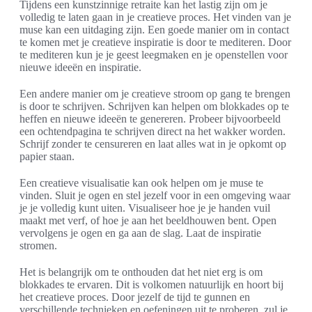
Tijdens een kunstzinnige retraite kan het lastig zijn om je
volledig te laten gaan in je creatieve proces. Het vinden van je
muse kan een uitdaging zijn. Een goede manier om in contact
te komen met je creatieve inspiratie is door te mediteren. Door
te mediteren kun je je geest leegmaken en je openstellen voor
nieuwe ideeën en inspiratie.
Een andere manier om je creatieve stroom op gang te brengen
is door te schrijven. Schrijven kan helpen om blokkades op te
heffen en nieuwe ideeën te genereren. Probeer bijvoorbeeld
een ochtendpagina te schrijven direct na het wakker worden.
Schrijf zonder te censureren en laat alles wat in je opkomt op
papier staan.
Een creatieve visualisatie kan ook helpen om je muse te
vinden. Sluit je ogen en stel jezelf voor in een omgeving waar
je je volledig kunt uiten. Visualiseer hoe je je handen vuil
maakt met verf, of hoe je aan het beeldhouwen bent. Open
vervolgens je ogen en ga aan de slag. Laat de inspiratie
stromen.
Het is belangrijk om te onthouden dat het niet erg is om
blokkades te ervaren. Dit is volkomen natuurlijk en hoort bij
het creatieve proces. Door jezelf de tijd te gunnen en
verschillende technieken en oefeningen uit te proberen, zul je