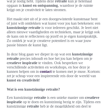
wat je nodig hebt. Tijdens deze
retraite
kun je helemaal
opgaan in
kunst en ontspanning
, waardoor je de ruimte
krijgt om je creativiteit te laten stromen.
Het maakt niet uit of je een doorgewinterde kunstenaar bent
of juist wilt ontdekken wat kunst voor jou kan betekenen: een
kunstzinnige retraite
is voor iedereen geschikt. Je leert niet
alleen nieuwe vaardigheden en technieken, maar je krijgt ook
de kans om te reflecteren op jezelf en je eigen kunstpraktijk.
Zo ontdek je wat je creatieve potentieel is en waar jouw
passie binnen de kunst ligt.
In deze blog gaan we dieper in op wat een
kunstzinnige
retraite
precies inhoudt en hoe het jou kan helpen om je
creatieve inspiratie
te vinden. Ook bespreken we
verschillende activiteiten en workshops, en hoe deze je
kunnen helpen om in
contact
te komen met je muse. Kortom:
zet je schrap voor een inspirerende reis door de wereld van
kunst en creativiteit
!
Wat is een kunstzinnige retraite?
Een kunstzinnige
retraite
is een unieke manier om
creatieve
inspiratie
op te doen en kunstzinnig bezig te zijn. Tijdens een
kunstzinnige
retraite
heb je de mogelijkheid om deel te