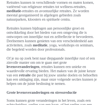
Retraites kunnen in verschillende vormen en maten komen,
variërend van religieuze retraites tot wellness-retraites,
meditatie
-retraites en avontuurlijke retraites. Ze worden
meestal georganiseerd in afgelegen gebieden zoals
natuurparken, kloosters en spirituele centra.
Retraites kunnen bijdragen aan persoonlijke groei en
ontwikkeling door het bieden van een omgeving die is
ontworpen om innerlijke rust en zelfreflectie te bevorderen.
Deelnemers kunnen genieten van een verscheidenheid aan
activiteiten, zoals
meditatie
, yoga, workshops en seminars,
die begeleid worden door professionals.
Of je nu op zoek bent naar diepgaande innerlijke rust of een
zinvolle manier om om te gaan met grote
levensveranderingen
, retraites kunnen een unieke en
waardevolle ervaring bieden. Het maken van de juiste keuze
van een
retraite
die past bij jouw unieke doelen en behoeften
kan een uitdaging zijn, maar onze volgende secties kunnen je
helpen om de juiste beslissing te nemen.
Grote levensveranderingen en stressreductie
Soms kunnen grote veranderingen in het leven, zoals een
echtscheiding, verlies van een baan, of het verlies van een