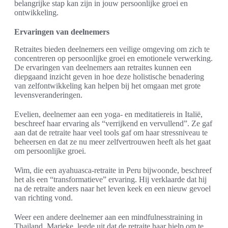
belangrijke stap kan zijn in jouw persoonlijke groei en
ontwikkeling.
Ervaringen van deelnemers
Retraites bieden deelnemers een veilige omgeving om zich te
concentreren op persoonlijke groei en emotionele verwerking.
De ervaringen van deelnemers aan retraites kunnen een
diepgaand inzicht geven in hoe deze holistische benadering
van zelfontwikkeling kan helpen bij het omgaan met grote
levensveranderingen.
Evelien, deelnemer aan een yoga- en meditatiereis in Italië,
beschreef haar ervaring als “verrijkend en vervullend”. Ze gaf
aan dat de retraite haar veel tools gaf om haar stressniveau te
beheersen en dat ze nu meer zelfvertrouwen heeft als het gaat
om persoonlijke groei.
Wim, die een ayahuasca-retraite in Peru bijwoonde, beschreef
het als een “transformatieve” ervaring. Hij verklaarde dat hij
na de retraite anders naar het leven keek en een nieuw gevoel
van richting vond.
Weer een andere deelnemer aan een mindfulnesstraining in
Thailand, Marieke, legde uit dat de retraite haar hielp om te