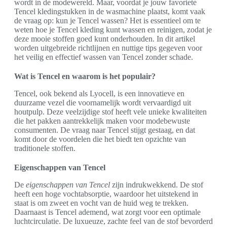
wordt in de modewereld. Maar, voordat je jouw favoriete
Tencel kledingstukken in de wasmachine plaatst, komt vaak
de vraag op: kun je Tencel wassen? Het is essentieel om te
weten hoe je Tencel kleding kunt wassen en reinigen, zodat je
deze mooie stoffen goed kunt onderhouden. In dit artikel
worden uitgebreide richtlijnen en nuttige tips gegeven voor
het veilig en effectief wassen van Tencel zonder schade.
Wat is Tencel en waarom is het populair?
Tencel, ook bekend als Lyocell, is een innovatieve en
duurzame vezel die voornamelijk wordt vervaardigd uit
houtpulp. Deze veelzijdige stof heeft vele unieke kwaliteiten
die het pakken aantrekkelijk maken voor modebewuste
consumenten. De vraag naar Tencel stijgt gestaag, en dat
komt door de voordelen die het biedt ten opzichte van
traditionele stoffen.
Eigenschappen van Tencel
De
eigenschappen van Tencel
zijn indrukwekkend. De stof
heeft een hoge vochtabsorptie, waardoor het uitstekend in
staat is om zweet en vocht van de huid weg te trekken.
Daarnaast is Tencel ademend, wat zorgt voor een optimale
luchtcirculatie. De luxueuze, zachte feel van de stof bevorderd