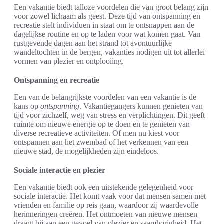
Een vakantie biedt talloze voordelen die van groot belang zijn
voor zowel lichaam als geest. Deze tijd van ontspanning en
recreatie stelt individuen in staat om te ontsnappen aan de
dagelijkse routine en op te laden voor wat komen gaat. Van
rustgevende dagen aan het strand tot avontuurlijke
wandeltochten in de bergen, vakanties nodigen uit tot allerlei
vormen van plezier en ontplooiing.
Ontspanning en recreatie
Een van de belangrijkste voordelen van een vakantie is de
kans op
ontspanning
. Vakantiegangers kunnen genieten van
tijd voor zichzelf, weg van stress en verplichtingen. Dit geeft
ruimte om nieuwe energie op te doen en te genieten van
diverse recreatieve activiteiten. Of men nu kiest voor
ontspannen aan het zwembad of het verkennen van een
nieuwe stad, de mogelijkheden zijn eindeloos.
Sociale interactie en plezier
Een vakantie biedt ook een uitstekende gelegenheid voor
sociale interactie. Het komt vaak voor dat mensen samen met
vrienden en familie op reis gaan, waardoor zij waardevolle
herinneringen creëren. Het ontmoeten van nieuwe mensen
draagt bij aan een gevoel van plezier en saamhorigheid. Het