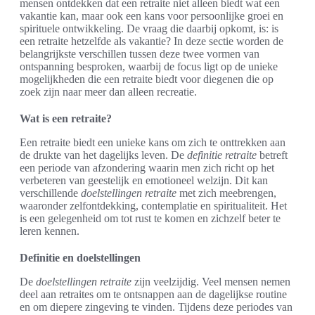
mensen ontdekken dat een retraite niet alleen biedt wat een
vakantie kan, maar ook een kans voor persoonlijke groei en
spirituele ontwikkeling. De vraag die daarbij opkomt, is: is
een retraite hetzelfde als vakantie? In deze sectie worden de
belangrijkste verschillen tussen deze twee vormen van
ontspanning besproken, waarbij de focus ligt op de unieke
mogelijkheden die een retraite biedt voor diegenen die op
zoek zijn naar meer dan alleen recreatie.
Wat is een retraite?
Een retraite biedt een unieke kans om zich te onttrekken aan
de drukte van het dagelijks leven. De
definitie retraite
betreft
een periode van afzondering waarin men zich richt op het
verbeteren van geestelijk en emotioneel welzijn. Dit kan
verschillende
doelstellingen retraite
met zich meebrengen,
waaronder zelfontdekking, contemplatie en spiritualiteit. Het
is een gelegenheid om tot rust te komen en zichzelf beter te
leren kennen.
Definitie en doelstellingen
De
doelstellingen retraite
zijn veelzijdig. Veel mensen nemen
deel aan retraites om te ontsnappen aan de dagelijkse routine
en om diepere zingeving te vinden. Tijdens deze periodes van