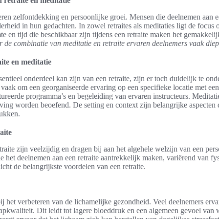
retraite en meditatie
ren zelfontdekking en persoonlijke groei. Mensen die deelnemen aan e
erheid in hun gedachten. In zowel retraites als meditaties ligt de focus 
te en tijd die beschikbaar zijn tijdens een retraite maken het gemakkeli
 de combinatie van meditatie en retraite ervaren deelnemers vaak diepe
aite en meditatie
ntieel onderdeel kan zijn van een retraite, zijn er toch duidelijk te ond
et vaak om een georganiseerde ervaring op een specifieke locatie met een
tureerde programma’s en begeleiding van ervaren instructeurs. Meditati
ing worden beoefend. De setting en context zijn belangrijke aspecten 
ukken.
aite
aite zijn veelzijdig en dragen bij aan het algehele welzijn van een pers
e het deelnemen aan een retraite aantrekkelijk maken, variërend van fysi
licht de belangrijkste voordelen van een retraite.
bij het verbeteren van de lichamelijke gezondheid. Veel deelnemers er
aapkwaliteit. Dit leidt tot lagere bloeddruk en een algemeen gevoel van