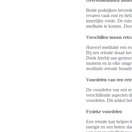
Overeenkomsten tussen 
Beide praktijken bevorde
ervaren vaak rust en held
innerlijke vrede. De ruim
meditatie te komen.
Door
Verschillen tussen retr
Hoewel meditatie een esse
Bij een retraite draait h
Denk hierbij aan gestruc
moment en in elke omgev
meditatie retraite
benadr
Voordelen van een retr
De voordelen van een retr
verschillende aspecten di
voordelen. Dit artikel be
Fysieke voordelen
Een retraite kan helpen 
energie en een betere sl