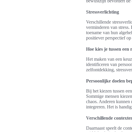
bewustzijn bevordert de e
Stressverlichting
Verschillende stressverli
verminderen van stress. 
toename van hun algehel
positiever perspectief op
Hoe kies je tussen een 
Het maken van een keuze 
identificeren van persoo
zelfontdekking, stressve
Persoonlijke doelen be
Bij het kiezen tussen een
Sommige mensen kiezen ee
chaos. Anderen kunnen me
integreren. Het is handig
Verschillende contexten
Daarnaast speelt de conte