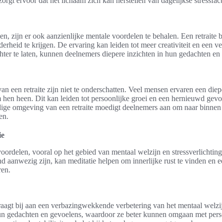
orgt ervoor dat het lichaam zich kan herstellen van dagelijkse stressfac
en, zijn er ook aanzienlijke mentale voordelen te behalen. Een retraite
lderheid te krijgen. De ervaring kan leiden tot meer creativiteit en een 
chter te laten, kunnen deelnemers diepere inzichten in hun gedachten en
van een retraite zijn niet te onderschatten. Veel mensen ervaren een die
 hen heen. Dit kan leiden tot persoonlijke groei en een hernieuwd gevo
dige omgeving van een retraite moedigt deelnemers aan om naar binnen 
en.
ie
 voordelen, vooral op het gebied van mentaal welzijn en stressverlichtin
nd aanwezig zijn, kan meditatie helpen om innerlijke rust te vinden en e
ren.
aagt bij aan een verbazingwekkende verbetering van het mentaal welzij
un gedachten en gevoelens, waardoor ze beter kunnen omgaan met perso