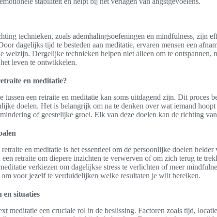
motionele stabiliteit en helpt bij het verlagen van angstgevoelens.
chting technieken, zoals ademhalingsoefeningen en mindfulness, zijn effe
Door dagelijks tijd te besteden aan meditatie, ervaren mensen een afn
e welzijn. Dergelijke technieken helpen niet alleen om te ontspannen,
 het leven te ontwikkelen.
retraite en meditatie?
tussen een retraite en meditatie kan soms uitdagend zijn. Dit proces b
nlijke doelen. Het is belangrijk om na te denken over wat iemand hoopt 
rmindering of geestelijke groei. Elk van deze doelen kan de richting va
palen
 retraite en meditatie is het essentieel om de persoonlijke doelen helde
n retraite om diepere inzichten te verwerven of om zich terug te trekk
ditatie verkiezen om dagelijkse stress te verlichten of meer mindfulne
 om voor jezelf te verduidelijken welke resultaten je wilt bereiken.
 en situaties
xt meditatie een cruciale rol in de beslissing. Factoren zoals tijd, locat