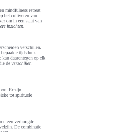
en mindfulness retreat
op het cultiveren van
jker om in een staat van
re inzichten.
erscheiden verschillen.
 bepaalde tijdsduur.
e kan daarentegen op elk
die de
verschillen
oon. Er zijn
eke tot spirituele
varen een verhoogde
 welzijn. De combinatie