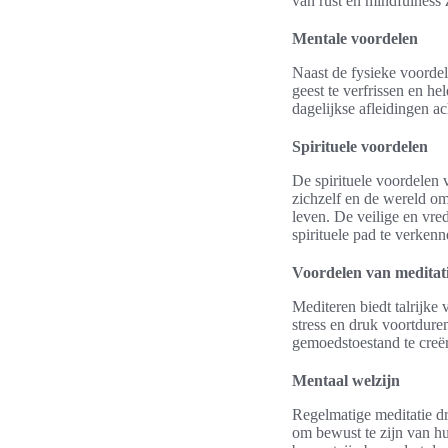
van rust en mindfulness z
Mentale voordelen
Naast de fysieke voordel
geest te verfrissen en he
dagelijkse afleidingen a
Spirituele voordelen
De spirituele voordelen 
zichzelf en de wereld om
leven. De veilige en vre
spirituele pad te verkenn
Voordelen van meditat
Mediteren biedt talrijke
stress en druk voortdure
gemoedstoestand te creë
Mentaal welzijn
Regelmatige meditatie dr
om bewust te zijn van h