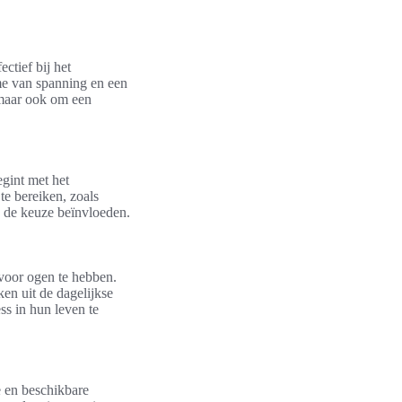
ctief bij het
ame van spanning en een
 maar ook om een
egint met het
te bereiken, zoals
n de keuze beïnvloeden.
r voor ogen te hebben.
en uit de dagelijkse
ss in hun leven te
ie en beschikbare