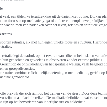
te
at vaak een tijdelijke terugtrekking uit de dagelijkse routine. Dit kan pl
kan focussen op meditatie, yoga of andere contemplatieve praktijken. 
en waarin men kan nadenken over het leven, relaties en spirituele vrage
etraites
soorten retraites, elk met hun eigen unieke focus en structuur. Hieronde
etraites:
e retraite legt de nadruk op het ervaren van stilte en het loslaten van af
 hun gedachten en gevoelens te observeren zonder externe prikkels.
 Gericht op de ontwikkeling van het spirituele welzijn, vaak begeleid d
gen en groepsdiscussies.
e retraite combineert lichamelijke oefeningen met meditatie, gericht op
 mentale gezondheid.
olle praktijk die zich richt op het trainen van de geest. Door deze tech
ustzijn en aandacht bereiken. De meditatie definitie omvat verschille
cht zijn op het bevorderen van innerlijke rust en helderheid.