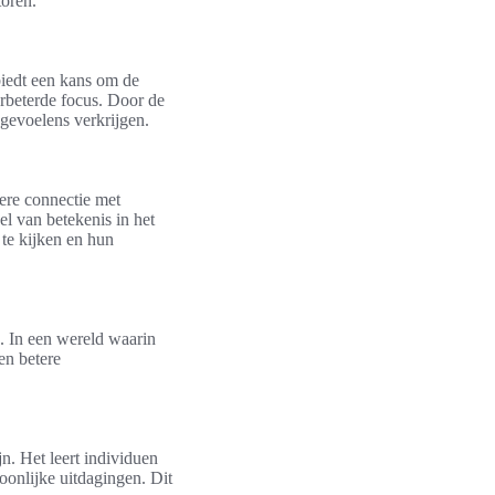
toren.
 biedt een kans om de
verbeterde focus. Door de
 gevoelens verkrijgen.
pere connectie met
el van betekenis in het
te kijken en hun
g. In een wereld waarin
en betere
n. Het leert individuen
onlijke uitdagingen. Dit