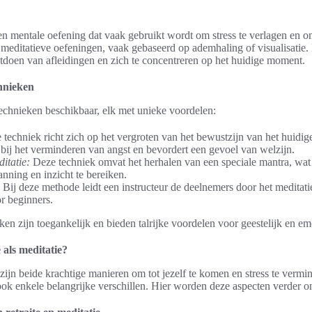
 een mentale oefening dat vaak gebruikt wordt om stress te verlagen en o
meditatieve oefeningen, vaak gebaseerd op ademhaling of visualisatie
tdoen van afleidingen en zich te concentreren op het huidige moment.
hnieken
etechnieken beschikbaar, elk met unieke voordelen:
techniek richt zich op het vergroten van het bewustzijn van het huidi
 bij het verminderen van angst en bevordert een gevoel van welzijn.
itatie:
Deze techniek omvat het herhalen van een speciale mantra, wat
nning en inzicht te bereiken.
Bij deze methode leidt een instructeur de deelnemers door het meditati
or beginners.
ken zijn toegankelijk en bieden talrijke voordelen voor geestelijk en em
e als meditatie?
e zijn beide krachtige manieren om tot jezelf te komen en stress te ver
ok enkele belangrijke verschillen. Hier worden deze aspecten verder o