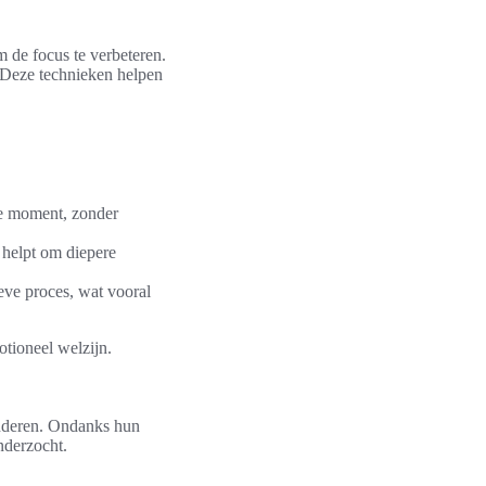
m de focus te verbeteren.
. Deze technieken helpen
ge moment, zonder
 helpt om diepere
eve proces, wat vooral
otioneel welzijn.
minderen. Ondanks hun
nderzocht.