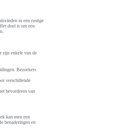
aatsvinden in een rustige
Het doel is om een
n.
r zijn enkele van de
leidingen. Bezoekers
oor verschillende
 het bevorderen van
niek kan men een
nde benaderingen en