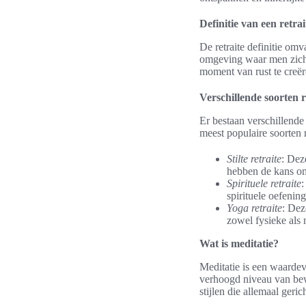
Definitie van een retrai
De retraite definitie omv
omgeving waar men zich 
moment van rust te creër
Verschillende soorten r
Er bestaan verschillende 
meest populaire soorten r
Stilte retraite
: Dez
hebben de kans om
Spirituele retraite
:
spirituele oefenin
Yoga retraite
: Dez
zowel fysieke als
Wat is meditatie?
Meditatie is een waardev
verhoogd niveau van bew
stijlen die allemaal geri