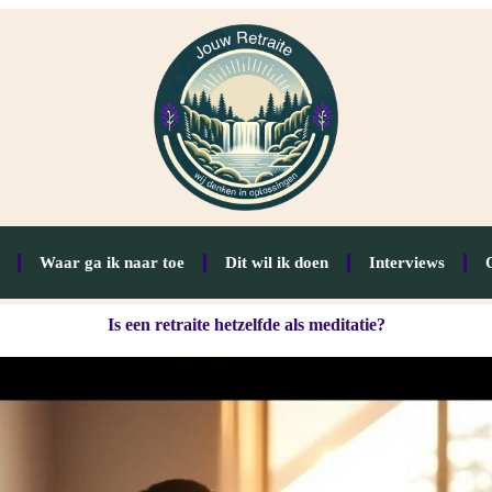
Waar ga ik naar toe
Dit wil ik doen
Interviews
Is een retraite hetzelfde als meditatie?