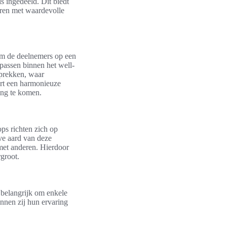
s ingedeeld. Dit biedt
neren met waardevolle
 om de deelnemers op een
 passen binnen het well-
sprekken, waar
ert een harmonieuze
ing te komen.
ps richten zich op
ve aard van deze
met anderen. Hierdoor
rgroot.
 belangrijk om enkele
unnen zij hun ervaring