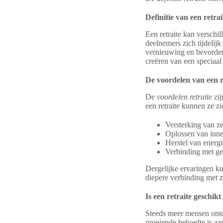
Definitie van een retrai
Een retraite kan verschi
deelnemers zich tijdelijk
vernieuwing en bevorde
creëren van een speciaal
De voordelen van een r
De
voordelen retraite
zij
een retraite kunnen ze zi
Versterking van z
Oplossen van inner
Herstel van energi
Verbinding met g
Dergelijke ervaringen ku
diepere verbinding met 
Is een retraite geschik
Steeds meer mensen ontde
groeiende behoefte is aan