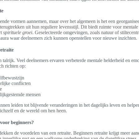
te
llende vormen aannemen, maar over het algemeen is het een georganisee
 terugtrekken uit hun reguliere levensstijl. Dit biedt ruimte voor mental
rt
spirituele groei
. Geselecteerde omgevingen, zoals natuur of stiltecentr
 aura waar deelnemers zich kunnen openstellen voor nieuwe inzichten.
etraite
n talrijk. Veel deelnemers ervaren verbeterde mentale helderheid en emo
ch richten op:
elfbewustzijn
lijke conflicten
e
elijkgestemde mensen
nnen leiden tot blijvende veranderingen in het dagelijks leven en helpen
zichzelf en de wereld om hen heen.
t voor beginners?
kken de voordelen van een retraite. Beginners retraite krijgt meer aan
 innerlijke rust en een welkome onderbreking van de dagelijkse stress. S