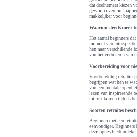
dat deelnemers kiezen voo
gewoon even ontsnappen a
makkelijker voor beginne
Waarom steeds meer beg
Het aantal beginners dat 
moment van introspectie,
hen naar verschillende l
van het verbeteren van 
Voorbereiding voor ni
Voorbereiding retraite s
begrijpen wat hen te wach
van een mentale openheid
lezen van inspirerende b
tot rust komen tijdens hun
Soorten retraites besc
Beginnen met een retrait
eenvoudiger. Beginners ku
deze opties biedt unieke