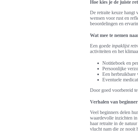
Hoe kies je de juiste re
De retraite keuze hangt v
wensen voor rust en refle
beoordelingen en ervarin
Wat mee te nemen naar 
Een goede
inpaklijst retr
activiteiten en het klima
Notitieboek en pe
Persoonlijke verz
Een herbruikbare 
Eventuele medicat
Door goed voorbereid te z
Verhalen van beginners
Veel beginners delen h
waardevolle inzichten in
haar retraite in de natu
vlucht nam die ze nooit