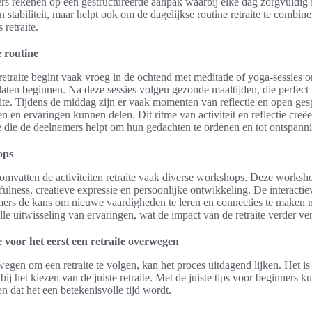
rs rekenen op een gestructureerde aanpak waarbij elke dag zorgvuldig i
n stabiliteit, maar helpt ook om de dagelijkse routine retraite te combi
 retraite.
e routine
retraite begint vaak vroeg in de ochtend met meditatie of yoga-sessies
 laten beginnen. Na deze sessies volgen gezonde maaltijden, die perfect
ite. Tijdens de middag zijn er vaak momenten van reflectie en open ge
 en ervaringen kunnen delen. Dit ritme van activiteit en reflectie creë
ite die de deelnemers helpt om hun gedachten te ordenen en tot ontspann
ops
omvatten de activiteiten retraite vaak diverse workshops. Deze worksho
lness, creatieve expressie en persoonlijke ontwikkeling. De interactie
ers de kans om nieuwe vaardigheden te leren en connecties te maken 
le uitwisseling van ervaringen, wat de impact van de retraite verder ve
 voor het eerst een retraite overwegen
egen om een retraite te volgen, kan het proces uitdagend lijken. Het is
j het kiezen van de juiste retraite. Met de juiste tips voor beginners k
n dat het een betekenisvolle tijd wordt.