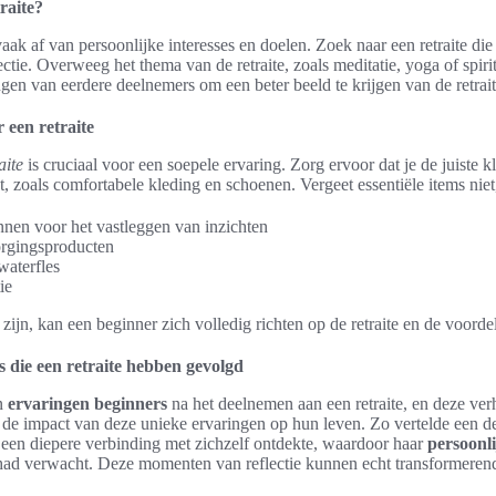
traite?
aak af van persoonlijke interesses en doelen. Zoek naar een retraite die
ctie. Overweeg het thema van de retraite, zoals meditatie, yoga of spirit
gen van eerdere deelnemers om een beter beeld te krijgen van de retrait
een retraite
aite
is cruciaal voor een soepele ervaring. Zorg ervoor dat je de juiste
at, zoals comfortabele kleding en schoenen. Vergeet essentiële items niet
nnen voor het vastleggen van inzichten
orgingsproducten
waterfles
ie
ijn, kan een beginner zich volledig richten op de retraite en de voordel
 die een retraite hebben gevolgd
un
ervaringen beginners
na het deelnemen aan een retraite, en deze ver
 de impact van deze unieke ervaringen op hun leven. Zo vertelde een de
ur een diepere verbinding met zichzelf ontdekte, waardoor haar
persoonl
 had verwacht. Deze momenten van reflectie kunnen echt transformerend