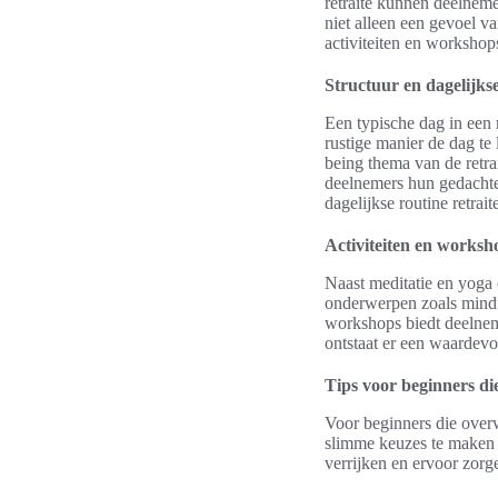
retraite kunnen deelneme
niet alleen een gevoel va
activiteiten en workshops
Structuur en dagelijks
Een typische dag in een 
rustige manier de dag te
being thema van de retra
deelnemers hun gedachten
dagelijkse routine retra
Activiteiten en worksh
Naast meditatie en yoga 
onderwerpen zoals mindfu
workshops biedt deelnem
ontstaat er een waardevol
Tips voor beginners die
Voor beginners die overw
slimme keuzes te maken bi
verrijken en ervoor zorge