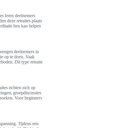
tes leren deelnemers
en deze retraites plaats
ditatie hen kan helpen
s brengen deelnemers in
ie op te doen. Vaak
oden. Dit type retraite
aites richten zich op
zingen, groepdiscussies
rzoeken. Voor beginners
tspanning. Tijdens een