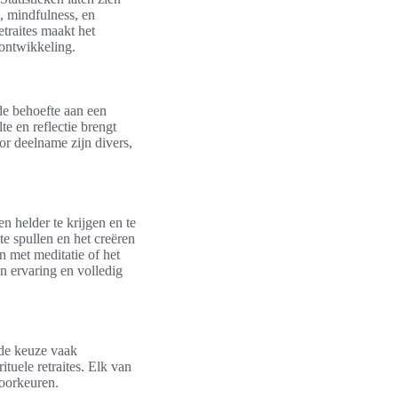
t, mindfulness, en
traites maakt het
 ontwikkeling.
 de behoefte aan een
e en reflectie brengt
or deelname zijn divers,
n helder te krijgen en te
te spullen en het creëren
 met meditatie of het
n ervaring en volledig
 de keuze vaak
ituele retraites. Elk van
voorkeuren.