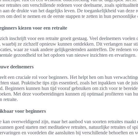
r retraites om verschillende redenen voor deelname, zoals spiritualitei
an de drukte van het dagelijks leven. De toegankelijkheid van deze re
rs om deel te nemen en de eerste stappen te zetten in hun persoonlijke
inners kiezen voor een retraite
zich inschrijft voor een retraite groeit gestaag. Veel deelnemers voelen
 waarbij ze zichzelf opnieuw kunnen ontdekken. Dit verlangen naar stilt
ocaties, waar ze vaak andere gelijkgestemden aantreffen. De redenen vo
mentale gezondheid tot het opdoen van nieuwe inzichten en ervaringen.
euwe deelnemers
peelt een cruciale rol voor beginners. Het helpt hen om hun verwachtinge
ten staat. Praktische tips zijn essentieel, zoals het inpakken van de juis
. Beginners kunnen hun tijd vooraf gebruiken om zich voor te bereiden
oeken. Met deze voorbereidingen kunnen zij optimaal profiteren van hu
 retraite.
hikbaar voor beginners
e kan overweldigend zijn, maar het aanbod van soorten retraites maakt
nnen goed starten met meditatieve retraites, natuurlijke retraites of spir
 ervaringen en voordelen die aansluiten bij verschillende behoeften en 