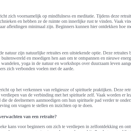
richt zich voornamelijk op mindfulness en meditatie. Tijdens deze retrai
echnieken en hebben ze de ruimte om innerlijke rust te vinden. Vaak vind
aar afleidingen minimaal zijn. Beginners kunnen hier ontdekken hoe me
e natuur zijn natuurlijke retraites een uitstekende optie. Deze retraite
e buitenwereld en moedigen hen aan om te ontspannen en nieuwe energ
s wandelen, yoga in de natuur en workshops over duurzaam leven aangeb
mers zich verbonden voelen met de aarde.
gericht op het verkennen van religieuze of spirituele praktijken. Deze retr
t verdiepen van de verbinding met het spirituele zelf. Vaak worden er le
rd die de deelnemers aanmoedigen om hun spirituele pad verder te onde
eving om vragen te stellen en inzichten op te doen.
verwachten van een retraite?
nieke kans voor beginners om zich te verdiepen in zelfontdekking en on