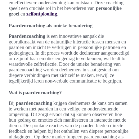
en effectievere ondersteuning kan ontstaan. Deze coaching
speelt een cruciale rol in het bevorderen van
persoonlijke
groei
en
zelfontplooiing
.
Paardencoaching als unieke benadering
Paardencoaching
is een innovatieve aanpak die
gebruikmaakt van de natuurlijke interactie tussen mensen en
paarden om inzicht te verkrijgen in persoonlijke patronen en
gedragingen. In dit proces wordt de deelnemer aangemoedigd
om zijn of haar emoties en gedrag te verkennen, wat leidt tot
waardevolle zelfreflectie. Door de unieke benadering van
paardencoaching worden deelnemers in staat gesteld om
diepere verbindingen met zichzelf te maken, terwijl ze
tegelijkertijd leren non-verbale communicatie te begrijpen.
Wat is paardencoaching?
Bij
paardencoaching
krijgen deelnemers de kans om samen
te werken met paarden in een veilige en ondersteunende
omgeving. Dit zorgt ervoor dat zij kunnen observeren hoe
hun gedrag en emoties zich manifesteren in interactie met de
dieren. De spontane reacties van de paarden bieden directe
feedback en helpen bij het onthullen van diepere persoonlijke
uitdagingen. Op deze manier fungeert paardencoaching als