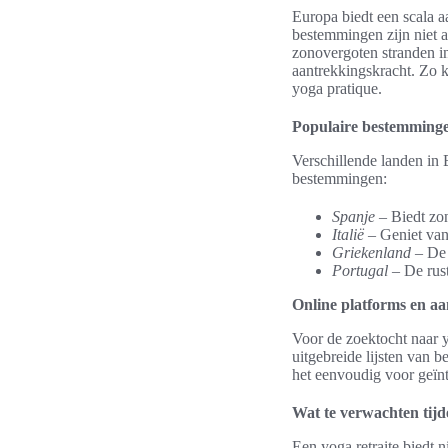
Europa biedt een scala a
bestemmingen zijn niet a
zonovergoten stranden in
aantrekkingskracht. Zo k
yoga pratique.
Populaire bestemminge
Verschillende landen in 
bestemmingen:
Spanje
– Biedt zon
Italië
– Geniet van 
Griekenland
– De 
Portugal
– De rust
Online platforms en aa
Voor de zoektocht naar y
uitgebreide lijsten van b
het eenvoudig voor geïnt
Wat te verwachten tijd
Een yoga retraite biedt 