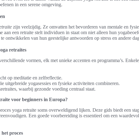
oefenen in een serene omgeving.
gen
etraite
zijn veelzijdig. Ze omvatten het bevorderen van mentale en fysi
e aan een retraite stelt individuen in staat om niet alleen hun yogabeoe
e ontwikkelen van hun geestelijke antwoorden op stress en andere dag
oga retraites
 verschillende vormen, elk met unieke accenten en programma’s. Enke
richt op meditatie en zelfreflectie.
 die uitgebreide yogasessies en fysieke activiteiten combineren.
etraites, waarbij gezonde voeding centraal staat.
raite voor beginners in Europa?
roces yoga retraite soms overweldigend lijken. Deze gids biedt een st
reenvoudigen. Een goede voorbereiding is essentieel om een waardevoll
 het proces