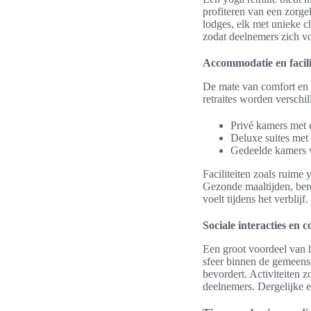
profiteren van een zorg
lodges, elk met unieke c
zodat deelnemers zich v
Accommodatie en facili
De mate van comfort en
retraites worden versch
Privé kamers met
Deluxe suites met 
Gedeelde kamers v
Faciliteiten zoals ruime
Gezonde maaltijden, bere
voelt tijdens het verblijf.
Sociale interacties en
Een groot voordeel van he
sfeer binnen de gemeens
bevordert. Activiteiten 
deelnemers. Dergelijke er