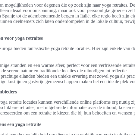
an mogelijkheden voor degenen die op zoek zijn naar yoga retraites. D
lleen ideaal voor ontspanning, maar ook voor persoonlijke groei en ze
 Spanje tot de adembenemende bergen in Italië, elke regio heeft zijn e
unnen deelnemers zich laten onderdompelen in de lokale cultuur, terwi
n voor yoga retraites
Europa bieden fantastische yoga retraite locaties. Hier zijn enkele van 
nige stranden en een warme sfeer, perfect voor een verfrissende retraite
de serene natuur en traditionele locaties die uitnodigen tot reflectie.
prachtige eilanden bieden een unieke ervaring met zowel yoga als prach
ige kustlijn en gastvrije gemeenschappen maken het een ideale plek v
nbieders
oga retraite locaties kunnen verschillende online platforms erg nuttig z
eschikbare retraites, met uitgebreide informatie over de inhoud, kosten en
eresseerden om een retraite te kiezen die bij hun behoeften en wensen p
ens een yoga retraite
niet alleen de mogelijkheid om dieper in de praktijk van yoga te duiken