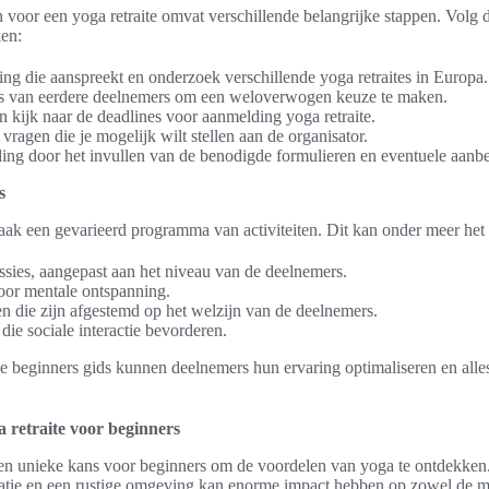
voor een yoga retraite omvat verschillende belangrijke stappen. Volg d
ken:
ng die aanspreekt en onderzoek verschillende yoga retraites in Europa.
ws van eerdere deelnemers om een weloverwogen keuze te maken.
n kijk naar de deadlines voor aanmelding yoga retraite.
 vragen die je mogelijk wilt stellen aan de organisator.
ing door het invullen van de benodigde formulieren en eventuele aanbe
s
r vaak een gevarieerd programma van activiteiten. Dit kan onder meer he
ssies, aangepast aan het niveau van de deelnemers.
voor mentale ontspanning.
n die zijn afgestemd op het welzijn van de deelnemers.
 die sociale interactie bevorderen.
 beginners gids kunnen deelnemers hun ervaring optimaliseren en alle
 retraite voor beginners
 een unieke kans voor beginners om de voordelen van yoga te ontdekke
atie en een rustige omgeving kan enorme impact hebben op zowel de me