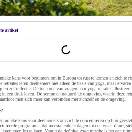
e artikel
 unieke kans voor beginners om in Europa tot rust te komen en zich te r
e retraites leren deelnemers niet alleen de basis van yoga, maar ervare
 en zelfreflectie. De toename van vragen naar yoga retraites illustreert
n een druk leven. De serene en natuurrijke omgeving waarin deze retr
 waardoor men zich meer kan verbinden met zichzelf en de omgeving.
e?
een unieke kans voor deelnemers om zich te concentreren op hun geeste
tructureerde programma, dat meestal enkele dagen tot een week duurt, ste
 leven even los te laten. Vanuit de
definitie yoga retraite
is het een ruim