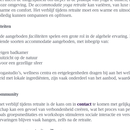
eloze omgeving. De
accommodatie yoga retraite
kan variëren, van luxe r
harme en comfort. Het verblijf tijdens retraite moet een warme en uitno
olledig kunnen ontspannen en opfrissen.
teiten
 de aangeboden
faciliteiten
spelen een grote rol in de algehele ervaring.
illende soorten accommodatie aangeboden, met inbegrip van:
 eigen badkamer
uitzicht op de natuur
oor een gezellige sfeer
 yogastudio’s, wellness centra en eetgelegenheden dragen bij aan het we
id met lokale ingrediënten, zijn vaak onderdeel van het aanbod, waar
 community
t verblijf tijdens retraite is de kans om in
contact
te komen met gelijk
chap kan een gevoel van verbondenheid creëren, wat het proces van per
zoals groepsmeditaties en workshops stimuleren sociale interactie en ver
varingen blijven vaak hangen, zelfs na de retraite.