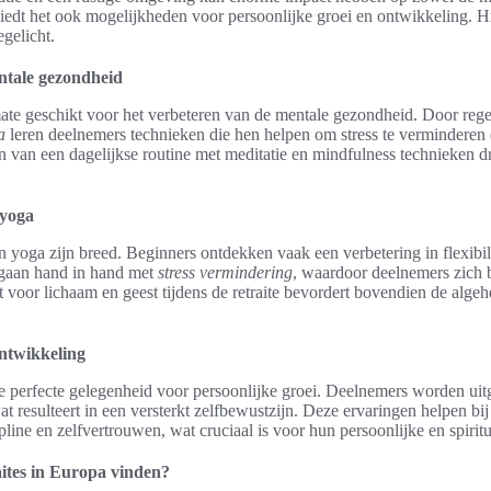
iedt het ook mogelijkheden voor persoonlijke groei en ontwikkeling. 
egelicht.
ntale gezondheid
rmate geschikt voor het verbeteren van de mentale gezondheid. Door re
a
leren deelnemers technieken die hen helpen om stress te verminderen e
n van een dagelijkse routine met meditatie en mindfulness technieken dr
 yoga
 yoga zijn breed. Beginners ontdekken vaak een verbetering in flexibilit
 gaan hand in hand met
stress vermindering
, waardoor deelnemers zich 
voor lichaam en geest tijdens de retraite bevordert bovendien de algeh
ontwikkeling
 de perfecte gelegenheid voor persoonlijke groei. Deelnemers worden u
at resulteert in een versterkt zelfbewustzijn. Deze ervaringen helpen bi
line en zelfvertrouwen, wat cruciaal is voor hun persoonlijke en spiritu
ites in Europa vinden?