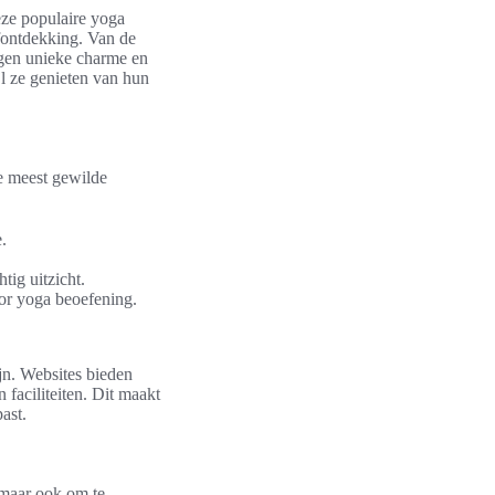
eze populaire yoga
lfontdekking. Van de
igen unieke charme en
jl ze genieten van hun
de meest gewilde
.
tig uitzicht.
oor yoga beoefening.
ijn. Websites bieden
 faciliteiten. Dit maakt
ast.
, maar ook om te