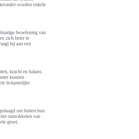
Hieronder worden enkele
gelmatige beoefening van
n zich beter te
aagt bij aan een
eit, kracht en balans.
beter kunnen
ele lichamelijke
itgedaagd om buiten hun
j het ontwikkelen van
ele groei.