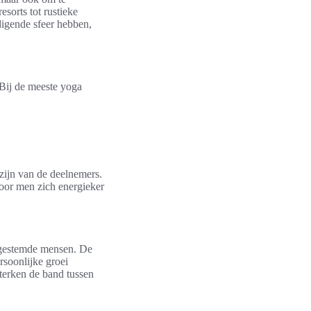
esorts tot rustieke
digende sfeer hebben,
 Bij de meeste yoga
lzijn van de deelnemers.
door men zich energieker
gestemde mensen. De
soonlijke groei
sterken de band tussen