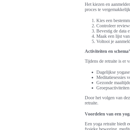
Het kiezen en aanmelden 
proces te vergemakkelij
Kies een bestemmi
Controleer revie
Bevestig de data e
Maak een lijst van
Voltooi je aanmeld
Activiteiten en schema’
Tijdens de retraite is e
Dagelijkse yogase
Meditatiesessies 
Gezonde maaltijde
Groepsactiviteiten
Door het volgen van deze
retraite.
Voordelen van een yoga
Een yoga retraite biedt
fysieke beweging, medit