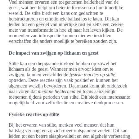
Veel mensen ervaren een toegenomen helderheid van de
geest, wat hen helpt om beter te focussen op hun innerlijke
wereld. De stilte biedt een kans om gedachten te
herstructureren en emotionele ballast los te laten. Dit kan
leiden tot een gevoel van innerlijke rust en zelfs een zekere
mate van transformatie in hoe zij naar het leven kijken. De
momenten van introspectie kunnen nieuwe inzichten
verschaffen die anders moeilijk te bereiken zouden zijn.
De impact van zwijgen op lichaam en geest
Stilte kan een diepgaande invloed hebben op zowel het
lichaam als de geest. Wanneer men ervoor kiest om te
zwijgen, kunnen verschillende
fysieke reacties op stilte
optreden. Deze reacties zijn vaak positief en kunnen het
algemeen welzijn bevorderen. Daarnaast komt uit onderzoek
naar voren dat
mentale helderheid
en focus aanzienlijk
toenemen tijdens perioden van stilte. Dit biedt een interessante
mogelijkheid voor zelfreflectie en creatieve denkprocessen.
Fysieke reacties op stilte
Bij het ervaren van stilte, merken veel mensen dat hun
hartslag verlaagt en zij zich meer ontspannen voelen. Dit kan
leiden tot een betere slaapkwaliteit en een algehele verbetering