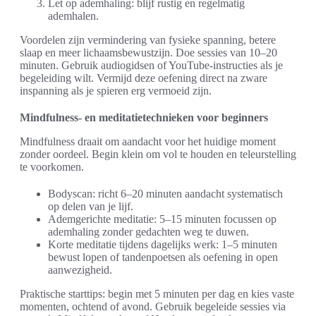
Let op ademhaling: blijf rustig en regelmatig
ademhalen.
Voordelen zijn vermindering van fysieke spanning, betere
slaap en meer lichaamsbewustzijn. Doe sessies van 10–20
minuten. Gebruik audiogidsen of YouTube-instructies als je
begeleiding wilt. Vermijd deze oefening direct na zware
inspanning als je spieren erg vermoeid zijn.
Mindfulness- en meditatietechnieken voor beginners
Mindfulness draait om aandacht voor het huidige moment
zonder oordeel. Begin klein om vol te houden en teleurstelling
te voorkomen.
Bodyscan: richt 6–20 minuten aandacht systematisch
op delen van je lijf.
Ademgerichte meditatie: 5–15 minuten focussen op
ademhaling zonder gedachten weg te duwen.
Korte meditatie tijdens dagelijks werk: 1–5 minuten
bewust lopen of tandenpoetsen als oefening in open
aanwezigheid.
Praktische starttips: begin met 5 minuten per dag en kies vaste
momenten, ochtend of avond. Gebruik begeleide sessies via