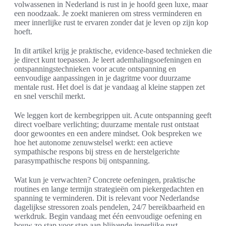
volwassenen in Nederland is rust in je hoofd geen luxe, maar
een noodzaak. Je zoekt manieren om stress verminderen en
meer innerlijke rust te ervaren zonder dat je leven op zijn kop
hoeft.
In dit artikel krijg je praktische, evidence-based technieken die
je direct kunt toepassen. Je leert ademhalingsoefeningen en
ontspanningstechnieken voor acute ontspanning en
eenvoudige aanpassingen in je dagritme voor duurzame
mentale rust. Het doel is dat je vandaag al kleine stappen zet
en snel verschil merkt.
We leggen kort de kernbegrippen uit. Acute ontspanning geeft
direct voelbare verlichting; duurzame mentale rust ontstaat
door gewoontes en een andere mindset. Ook bespreken we
hoe het autonome zenuwstelsel werkt: een actieve
sympathische respons bij stress en de herstelgerichte
parasympathische respons bij ontspanning.
Wat kun je verwachten? Concrete oefeningen, praktische
routines en lange termijn strategieën om piekergedachten en
spanning te verminderen. Dit is relevant voor Nederlandse
dagelijkse stressoren zoals pendelen, 24/7 bereikbaarheid en
werkdruk. Begin vandaag met één eenvoudige oefening en
bouw zo stap voor stap aan blijvende innerlijke rust.