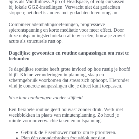
apps als Mindfulness-App of Headspace, of volg cursussen
bij lokale GGZ-instellingen. Verwacht niet dat gedachten
stoppen; het doel is anders met gedachten leren omgaan.
Combineer ademhalingsoefeningen, progressieve
spierontspanning en korte meditatie voor meer effect. Door
deze ontspanningstechnieken af te wisselen, bouw je zowel
acute als structurele rust op.
Dagelijkse gewoonten en routine aanpassingen om rust te
behouden
Je dagelijkse routine heeft grote invloed op hoe rustig je hoofd
blijft. Kleine veranderingen in planning, slaap en
schermgebruik voorkomen dat stress zich ophoopt. Hieronder
vind je concrete aanpassingen die je direct kunt toepassen.
Structuur aanbrengen zonder stijfheid
Een flexibele routine geeft houvast zonder druk. Werk met
weekblokken in plaats van minutenplanning. Zo houd je
ruimte voor onverwachte taken en ontspanning.
Gebruik de Eisenhower-matrix om te prioriteren.
Plan één ononderbroken focusblok per dag,