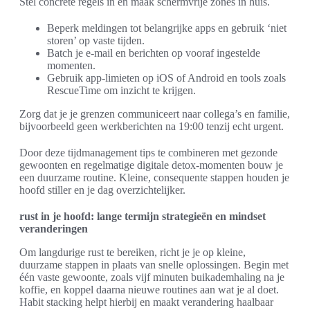
Stel concrete regels in en maak schermvrije zones in huis.
Beperk meldingen tot belangrijke apps en gebruik ‘niet
storen’ op vaste tijden.
Batch je e-mail en berichten op vooraf ingestelde
momenten.
Gebruik app-limieten op iOS of Android en tools zoals
RescueTime om inzicht te krijgen.
Zorg dat je je grenzen communiceert naar collega’s en familie,
bijvoorbeeld geen werkberichten na 19:00 tenzij echt urgent.
Door deze tijdmanagement tips te combineren met gezonde
gewoonten en regelmatige digitale detox-momenten bouw je
een duurzame routine. Kleine, consequente stappen houden je
hoofd stiller en je dag overzichtelijker.
rust in je hoofd: lange termijn strategieën en mindset
veranderingen
Om langdurige rust te bereiken, richt je je op kleine,
duurzame stappen in plaats van snelle oplossingen. Begin met
één vaste gewoonte, zoals vijf minuten buikademhaling na je
koffie, en koppel daarna nieuwe routines aan wat je al doet.
Habit stacking helpt hierbij en maakt verandering haalbaar