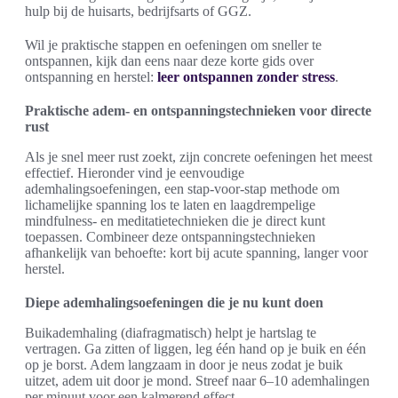
hulp bij de huisarts, bedrijfsarts of GGZ.
Wil je praktische stappen en oefeningen om sneller te
ontspannen, kijk dan eens naar deze korte gids over
ontspanning en herstel:
leer ontspannen zonder stress
.
Praktische adem- en ontspanningstechnieken voor directe
rust
Als je snel meer rust zoekt, zijn concrete oefeningen het meest
effectief. Hieronder vind je eenvoudige
ademhalingsoefeningen, een stap-voor-stap methode om
lichamelijke spanning los te laten en laagdrempelige
mindfulness- en meditatietechnieken die je direct kunt
toepassen. Combineer deze ontspanningstechnieken
afhankelijk van behoefte: kort bij acute spanning, langer voor
herstel.
Diepe ademhalingsoefeningen die je nu kunt doen
Buikademhaling (diafragmatisch) helpt je hartslag te
vertragen. Ga zitten of liggen, leg één hand op je buik en één
op je borst. Adem langzaam in door je neus zodat je buik
uitzet, adem uit door je mond. Streef naar 6–10 ademhalingen
per minuut voor een kalmerend effect.