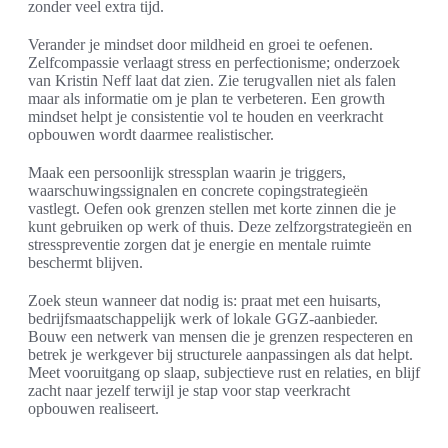
zonder veel extra tijd.
Verander je mindset door mildheid en groei te oefenen.
Zelfcompassie verlaagt stress en perfectionisme; onderzoek
van Kristin Neff laat dat zien. Zie terugvallen niet als falen
maar als informatie om je plan te verbeteren. Een growth
mindset helpt je consistentie vol te houden en veerkracht
opbouwen wordt daarmee realistischer.
Maak een persoonlijk stressplan waarin je triggers,
waarschuwingssignalen en concrete copingstrategieën
vastlegt. Oefen ook grenzen stellen met korte zinnen die je
kunt gebruiken op werk of thuis. Deze zelfzorgstrategieën en
stresspreventie zorgen dat je energie en mentale ruimte
beschermt blijven.
Zoek steun wanneer dat nodig is: praat met een huisarts,
bedrijfsmaatschappelijk werk of lokale GGZ-aanbieder.
Bouw een netwerk van mensen die je grenzen respecteren en
betrek je werkgever bij structurele aanpassingen als dat helpt.
Meet vooruitgang op slaap, subjectieve rust en relaties, en blijf
zacht naar jezelf terwijl je stap voor stap veerkracht
opbouwen realiseert.