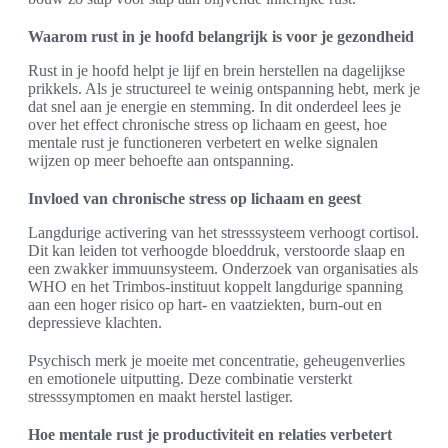
Waarom rust in je hoofd belangrijk is voor je gezondheid
Rust in je hoofd helpt je lijf en brein herstellen na dagelijkse
prikkels. Als je structureel te weinig ontspanning hebt, merk je
dat snel aan je energie en stemming. In dit onderdeel lees je
over het effect chronische stress op lichaam en geest, hoe
mentale rust je functioneren verbetert en welke signalen
wijzen op meer behoefte aan ontspanning.
Invloed van chronische stress op lichaam en geest
Langdurige activering van het stresssysteem verhoogt cortisol.
Dit kan leiden tot verhoogde bloeddruk, verstoorde slaap en
een zwakker immuunsysteem. Onderzoek van organisaties als
WHO en het Trimbos-instituut koppelt langdurige spanning
aan een hoger risico op hart- en vaatziekten, burn-out en
depressieve klachten.
Psychisch merk je moeite met concentratie, geheugenverlies
en emotionele uitputting. Deze combinatie versterkt
stresssymptomen en maakt herstel lastiger.
Hoe mentale rust je productiviteit en relaties verbetert