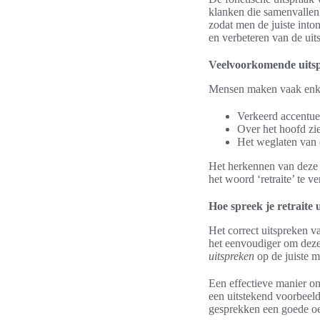
klanken die samenvallen 
zodat men de juiste into
en verbeteren van de uit
Veelvoorkomende uits
Mensen maken vaak en
Verkeerd accentuer
Over het hoofd zie
Het weglaten van d
Het herkennen van deze 
het woord ‘retraite’ te ve
Hoe spreek je retraite 
Het correct uitspreken 
het eenvoudiger om deze 
uitspreken
op de juiste m
Een effectieve manier om
een uitstekend voorbeeld
gesprekken een goede oe