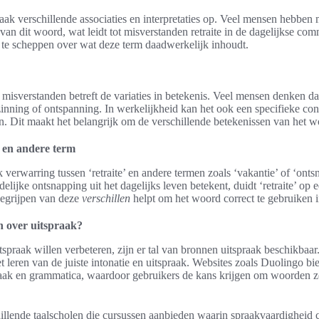
 vaak verschillende associaties en interpretaties op. Veel mensen hebben
van dit woord, wat leidt tot misverstanden retraite in de dagelijkse com
 te scheppen over wat deze term daadwerkelijk inhoudt.
isverstanden betreft de variaties in betekenis. Veel mensen denken dat ‘
inning of ontspanning. In werkelijkheid kan het ook een specifieke con
zin. Dit maakt het belangrijk om de verschillende betekenissen van het w
e en andere term
 verwarring tussen ‘retraite’ en andere termen zoals ‘vakantie’ of ‘onts
delijke ontsnapping uit het dagelijks leven betekent, duidt ‘retraite’ op 
begrijpen van deze
verschillen
helpt om het woord correct te gebruiken i
n over uitspraak?
spraak willen verbeteren, zijn er tal van bronnen uitspraak beschikbaar
 leren van de juiste intonatie en uitspraak. Websites zoals Duolingo bie
praak en grammatica, waardoor gebruikers de kans krijgen om woorden zoal
illende taalscholen die cursussen aanbieden waarin spraakvaardigheid c