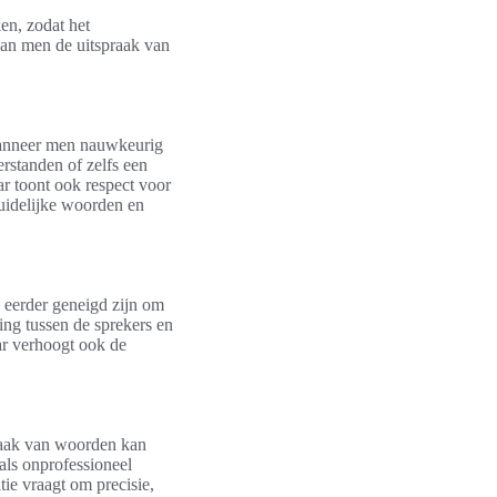
en, zodat het
kan men de uitspraak van
 Wanneer men nauwkeurig
erstanden of zelfs een
ar toont ook respect voor
duidelijke woorden en
n eerder geneigd zijn om
ing tussen de sprekers en
aar verhoogt ook de
spraak van woorden kan
als onprofessioneel
ie vraagt om precisie,