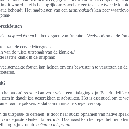
in dit woord. Het is belangrijk om zowel de eerste als de tweede klank h
natie behoudt. Het raadplegen van een
uitspraakgids
kan zeer waardevol
spraak.
preekfouten
kele
uitspreekfouten
bij het zeggen van ‘retraite’. Veelvoorkomende foute
en van de eerste lettergreep.
n van de juiste uitspraak van de klank /ʁ/.
e laatste klank in de uitspraak.
veelgemaakte fouten kan helpen om ons bewustzijn te vergroten en de f
rbeteren.
uit?
van het woord
retraite
kan voor velen een uitdaging zijn. Een duidelijke
term in dagelijkse gesprekken te gebruiken. Het is essentieel om te w
anier aan te pakken, zodat communicatie soepel verloopt.
 de uitspraak te oefenen, is door naar audio-opnamen van native speaker
 van de juiste klanken bij
retraite
. Daarnaast kan het repetitief herhale
fening zijn voor de
oefening uitspraak
.