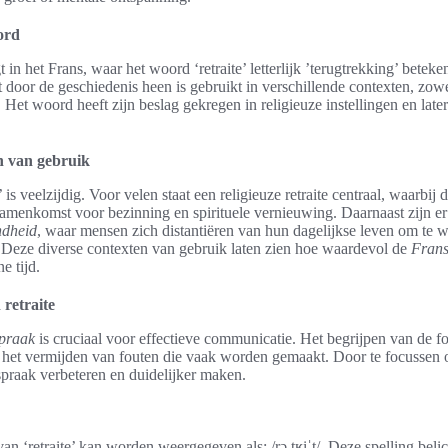
ord
t in het Frans, waar het woord ‘retraite’ letterlijk ’terugtrekking’ betek
 door de geschiedenis heen is gebruikt in verschillende contexten, zowe
 Het woord heeft zijn beslag gekregen in religieuze instellingen en late
n van gebruik
’ is veelzijdig. Voor velen staat een religieuze retraite centraal, waarbi
 samenkomst voor bezinning en spirituele vernieuwing. Daarnaast zijn er 
ndheid
, waar mensen zich distantiëren van hun dagelijkse leven om te 
. Deze diverse contexten van gebruik laten zien hoe waardevol de
Frans
e tijd.
 retraite
spraak
is cruciaal voor effectieve communicatie. Het begrijpen van de f
j het vermijden van fouten die vaak worden gemaakt. Door te focussen 
spraak verbeteren en duidelijker maken.
an ‘retraite’ kan worden weergegeven als: /rə.tʁiˈt/. Deze spelling beli