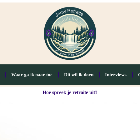
Waar ga ik naar toe
Dit wil ik doen
Interviews
Hoe spreek je retraite uit?