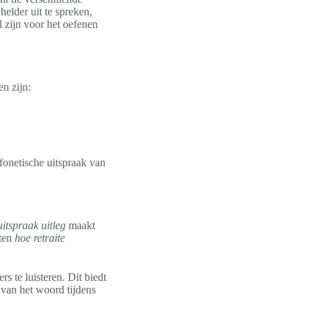
elder uit te spreken,
 zijn voor het oefenen
n zijn:
onetische uitspraak van
uitspraak uitleg
maakt
eten
hoe retraite
s te luisteren. Dit biedt
n van het woord tijdens