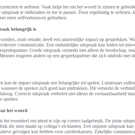
 contexten te oefenen. Vaak helpt het om het woord in zinnen te gebruik
uitspraak te onthouden en toe te passen. Door regelmatig te oefenen, 
et meer zelfvertrouwen gebruiken.
raak belangrijk is
woorden, zoals retraite, heeft een aanzienlijke impact op gesprekken.
ffectievere communicatie. Een onduidelijke uitspraak kan leiden tot misv
gesprekspartner. Goede uitspraak versterkt niet alleen de boodschap, ma
s. Mensen reageren anders op een gesprekspartner die zich uitdrukt met 
en kan de impact uitspraak een belangrijke rol spelen. Luisteraars zulle
n wanneer de spreker zich goed kan uitdrukken. Dit versterkt de verbind
dialoog. Correcte uitspraak verbetert niet alleen de verstaanbaarheid m
e spreker.
van het woord
 is het essentieel om attent te zijn op correct taalgebruik. De juiste uit
druk die men maakt op collega’s en klanten. Een onjuiste uitspraak kan 
atieve gevolgen kan hebben voor carrièrekansen. Zakelijke communicat