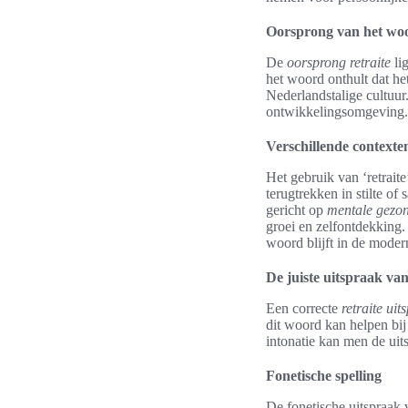
Oorsprong van het wo
De
oorsprong retraite
lig
het woord onthult dat het
Nederlandstalige cultuur.
ontwikkelingsomgeving.
Verschillende contexte
Het gebruik van ‘retraite
terugtrekken in stilte of
gericht op
mentale gezo
groei en zelfontdekking
woord blijft in de modern
De juiste uitspraak van
Een correcte
retraite uit
dit woord kan helpen bi
intonatie kan men de uit
Fonetische spelling
De fonetische uitspraak v