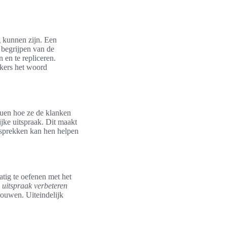
g kunnen zijn. Een
t begrijpen van de
n en te repliceren.
akers het woord
duen hoe ze de klanken
jke uitspraak. Dit maakt
esprekken kan hen helpen
atig te oefenen met het
n
uitspraak verbeteren
rouwen. Uiteindelijk