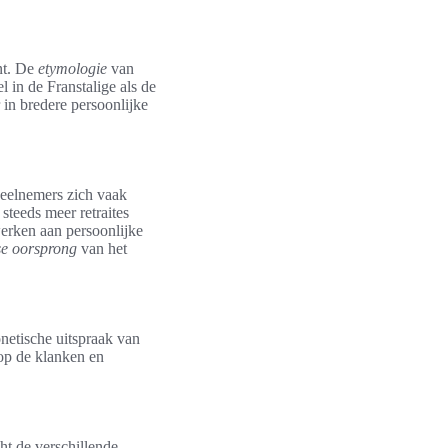
ent. De
etymologie
van
l in de Franstalige als de
r in bredere persoonlijke
j deelnemers zich vaak
steeds meer retraites
werken aan persoonlijke
e oorsprong
van het
onetische uitspraak van
op de klanken en
cht de verschillende