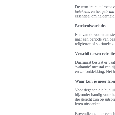
De term ‘retraite’ roept
betekenis
en het
gebruik
essentieel om helderheid
Betekenisvariaties
Een van de voornaamste m
naar een periode van bez
religieuze of spirituele 
Verschil tussen retrait
Daarnaast bestaat er vaak
‘vakantie’ meestal een tij
en zelfontdekking. Het 
Waar kun je meer lere
Voor degenen die hun uit
bijzonder handig voor het
die gericht zijn op uits
leren uitspreken.
Bovendien zijn er versch