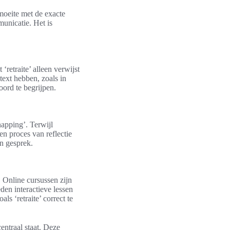
 moeite met de exacte
municatie. Het is
retraite’ alleen verwijst
text hebben, zoals in
oord te begrijpen.
napping’. Terwijl
een proces van reflectie
n gesprek.
. Online cursussen zijn
den interactieve lessen
s ‘retraite’ correct te
entraal staat. Deze