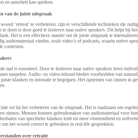
 en autoriteit kan spreken.
n van de juiste uitspraak
oord ‘retreat’ te verbeteren, zijn er verschillende technieken die nutti
t te doen is door goed te
luisteren
naar native speakers. Dit helpt bij he
lank. Het is een effectieve manier om de juiste uitspraak te internalisere
 audiomateriaal vinden, zoals video’s of podcasts, waarin native spe
de contexten.
eakers
de taal is essentieel. Door te
luisteren
naar native speakers leren indivi
nen naspelen. Audio- en video-inhoud bieden voorbeelden van natuurli
juiste klanken en intonatie te begrijpen. Het opnemen van zinnen in g
en.
ciale rol bij het verbeteren van de uitspraak. Het is raadzaam om regelm
 en zinnen. Mensen kunnen gebruikmaken van audiomateriaal voor hu
herhalen van specifieke klanken leidt tot meer vloeiendheid en zelfvert
r om het woord correct te gebruiken in real-life gesprekken.
rstanden over retraite