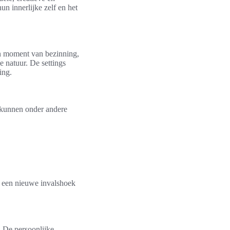
n innerlijke zelf en het
een moment van bezinning,
 natuur. De settings
ing.
n kunnen onder andere
it een nieuwe invalshoek
l. De persoonlijke