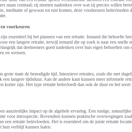
s staan centraal; zij moeten nadenken over wat zij precies willen bereik
tie, meditatie of gewoon tot rust komen, deze voorkeuren beïnvloeden d
ite.
n en voorkeuren
ijn essentieel bij het plannen van een retraite. Iemand die behoefte hee
or een langere retraite, terwijl iemand die op zoek is naar een snelle r
langrijk dat deelnemers goed nadenken over hun eigen behoeften om een
gen en wensen.
 in grote mate de benodigde tijd. Intensieve retraites, zoals die met dagel
 een langere tijdsduur. Aan de andere kant kunnen meer informele retr
ten korter zijn. Het type retraite beïnvloedt dan ook de duur en het soor
 een aanzienlijke impact op de algehele ervaring. Een rustige, natuurlij
mte voor introspectie. Bovendien kunnen praktische overwegingen zoals
 een retraite beïnvloeden. Het is essentieel om de juiste retraite locatie
t hun verblijf kunnen halen.