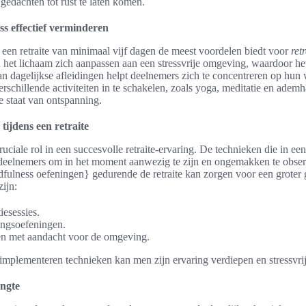
gedachten tot rust te laten komen.
ess effectief verminderen
een retraite van minimaal vijf dagen de meest voordelen biedt voor
ret
 het lichaam zich aanpassen aan een stressvrije omgeving, waardoor het
 dagelijkse afleidingen helpt deelnemers zich te concentreren op hun 
rschillende activiteiten in te schakelen, zoals yoga, meditatie en adem
e staat van ontspanning.
tijdens een retraite
uciale rol in een succesvolle retraite-ervaring. De technieken die in ee
deelnemers om in het moment aanwezig te zijn en ongemakken te obser
fulness oefeningen} gedurende de retraite kan zorgen voor een groter
zijn:
iesessies.
ngsoefeningen.
n met aandacht voor de omgeving.
mplementeren technieken kan men zijn ervaring verdiepen en stressvrij 
engte