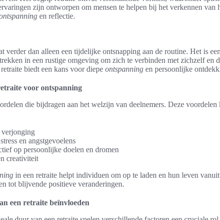
 ervaringen zijn ontworpen om mensen te helpen bij het verkennen van hu
ontspanning
en reflectie.
aat verder dan alleen een tijdelijke ontsnapping aan de routine. Het is 
rekken in een rustige omgeving om zich te verbinden met zichzelf en de
 retraite biedt een kans voor diepe
ontspanning
en persoonlijke ontdekk
etraite voor ontspanning
e voordelen die bijdragen aan het welzijn van deelnemers. Deze voordele
n verjonging
stress en angstgevoelens
tief op persoonlijke doelen en dromen
 creativiteit
ning
in een retraite helpt individuen om op te laden en hun leven vanu
en tot blijvende positieve veranderingen.
an een retraite beïnvloeden
eale duur van een retraite spelen verschillende factoren een cruciale ro