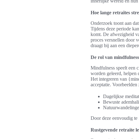
innerlijke wereld en hun 
Hoe lange retraites str
Onderzoek toont aan dat 
Tijdens deze periode kan
komt. De afwezigheid van
proces versnellen door ve
draagt bij aan een dieper
De rol van mindfulness 
Mindfulness speelt een cr
worden geleerd, helpen 
Het integreren van {mind
acceptatie. Voorbeelden 
Dagelijkse meditat
Bewuste ademhali
Natuurwandelinge
Door deze eenvoudig te i
Rustgevende retraite l