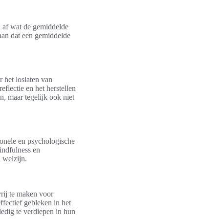
ch af wat de gemiddelde
 aan dat een gemiddelde
r het loslaten van
eflectie en het herstellen
n, maar tegelijk ook niet
ionele en psychologische
indfulness en
 welzijn.
vrij te maken voor
effectief gebleken in het
edig te verdiepen in hun