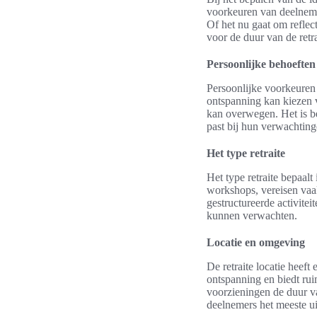
voorkeuren van deelnemer
Of het nu gaat om reflec
voor de duur van de retra
Persoonlijke behoefte
Persoonlijke voorkeuren z
ontspanning kan kiezen vo
kan overwegen. Het is be
past bij hun verwachtin
Het type retraite
Het type retraite bepaalt
workshops, vereisen vaak
gestructureerde activitei
kunnen verwachten.
Locatie en omgeving
De retraite locatie heeft
ontspanning en biedt rui
voorzieningen de duur van
deelnemers het meeste ui