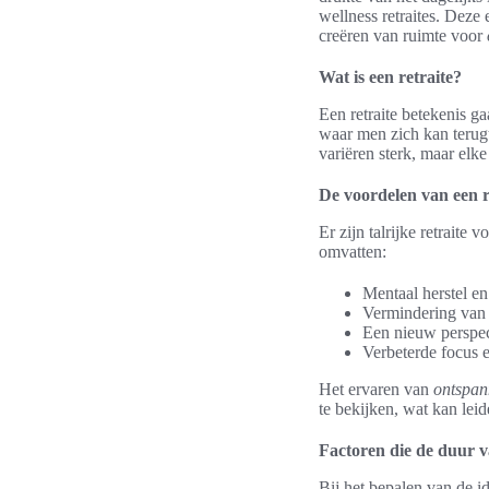
wellness retraites. Deze
creëren van ruimte voor
Wat is een retraite?
Een retraite betekenis g
waar men zich kan terugt
variëren sterk, maar elke
De voordelen van een r
Er zijn talrijke retrait
omvatten:
Mentaal herstel e
Vermindering van 
Een nieuw perspec
Verbeterde focus en
Het ervaren van
ontspan
te bekijken, wat kan leid
Factoren die de duur v
Bij het bepalen van de id