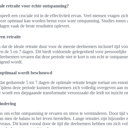
ale retraite voor echte ontspanning?
speelt een cruciale rol in de effectiviteit ervan. Veel mensen vragen zi
e deze optimaal kan worden benut voor ware ontspanning. Studies tonen
 dagen vaak de beste resultaten oplevert.
en retraite
at de ideale retraite duur voor de meeste deelnemers inclusief tijd voo
ssen de 5 en 7 dagen. Dit biedt voldoende gelegenheid voor persoonlijke r
 deelnemers ervaren dat deze periode niet te kort is om echt te ontspanne
digend wordt.
 optimaal wordt beschouwd
at gedurende 5 tot 7 dagen de optimale retraite lengte toelaat om emot
 Tijdens deze periode kunnen deelnemers zich volledig overgeven aan m
 wordt een diepgaande transformatie veroorzaakt die leidt tot inzicht en
mindering
ans om echte ontspanning te ervaren en stress te verminderen. Door tijd 
kan men de balans in het leven herstellen. Lange retraites zijn bijzonder 
veaus. Dit komt vooral door de tijd die deelnemers hebben om zich voll