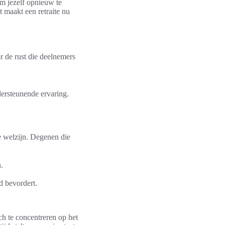
om jezelf opnieuw te
at maakt een retraite nu
r de rust die deelnemers
dersteunende ervaring.
ke welzijn. Degenen die
n.
d bevordert.
ch te concentreren op het