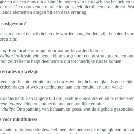
gezien als een kans om afstand te nemen van de dagelijkse hectiek en 
ke rust. De rustgevende retraite lengte speelt hierbij een cruciale rol. W
llende elementen dragen bij aan deze ervaring.
e rustgevend?
ite, samen met de activiteiten die worden aangeboden, zijn bepalend voo
oren zijn:
ving
: Een locatie omringd door natuur bevordert kalmte.
leiding
: Professionele begeleiding zorgt voor een gestructureerde en on
voor zelfreflectie helpt deelnemers om tot innerlijke rust te komen.
retraites op welzijn
een significante retraite impact op zowel het lichamelijke als geestelij
erdere dagen of weken deelnemen aan een retraite, ervaren vaak:
e helderheid
: Een langere tijd om jezelf te concentreren en te reflectere
nele balans
: Diepere connectie met persoonlijke emoties.
vitality
: Ontspanning van lichaam en geest, wat de algehele gezondhei
te voor mindfulness
uciale rol tijdens retraites. Het biedt deelnemers de mogelijkheid om zi