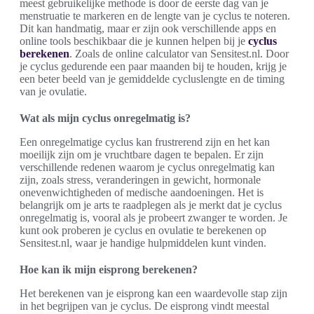
meest gebruikelijke methode is door de eerste dag van je
menstruatie te markeren en de lengte van je cyclus te noteren.
Dit kan handmatig, maar er zijn ook verschillende apps en
online tools beschikbaar die je kunnen helpen bij je
cyclus
berekenen
. Zoals de online calculator van Sensitest.nl. Door
je cyclus gedurende een paar maanden bij te houden, krijg je
een beter beeld van je gemiddelde cycluslengte en de timing
van je ovulatie.
Wat als mijn cyclus onregelmatig is?
Een onregelmatige cyclus kan frustrerend zijn en het kan
moeilijk zijn om je vruchtbare dagen te bepalen. Er zijn
verschillende redenen waarom je cyclus onregelmatig kan
zijn, zoals stress, veranderingen in gewicht, hormonale
onevenwichtigheden of medische aandoeningen. Het is
belangrijk om je arts te raadplegen als je merkt dat je cyclus
onregelmatig is, vooral als je probeert zwanger te worden. Je
kunt ook proberen je cyclus en ovulatie te berekenen op
Sensitest.nl, waar je handige hulpmiddelen kunt vinden.
Hoe kan ik mijn eisprong berekenen?
Het berekenen van je eisprong kan een waardevolle stap zijn
in het begrijpen van je cyclus. De eisprong vindt meestal