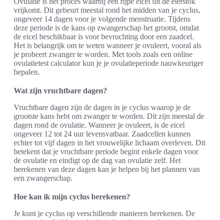
Ovulatie is het proces waarbij een rijpe eicel uit de eierstok
vrijkomt. Dit gebeurt meestal rond het midden van je cyclus,
ongeveer 14 dagen voor je volgende menstruatie. Tijdens
deze periode is de kans op zwangerschap het grootst, omdat
de eicel beschikbaar is voor bevruchting door een zaadcel.
Het is belangrijk om te weten wanneer je ovuleert, vooral als
je probeert zwanger te worden. Met tools zoals een online
ovulatietest calculator kun je je ovulatieperiode nauwkeuriger
bepalen.
Wat zijn vruchtbare dagen?
Vruchtbare dagen zijn de dagen in je cyclus waarop je de
grootste kans hebt om zwanger te worden. Dit zijn meestal de
dagen rond de ovulatie. Wanneer je ovuleert, is de eicel
ongeveer 12 tot 24 uur levensvatbaar. Zaadcellen kunnen
echter tot vijf dagen in het vrouwelijke lichaam overleven. Dit
betekent dat je vruchtbare periode begint enkele dagen voor
de ovulatie en eindigt op de dag van ovulatie zelf. Het
berekenen van deze dagen kan je helpen bij het plannen van
een zwangerschap.
Hoe kan ik mijn cyclus berekenen?
Je kunt je cyclus op verschillende manieren berekenen. De