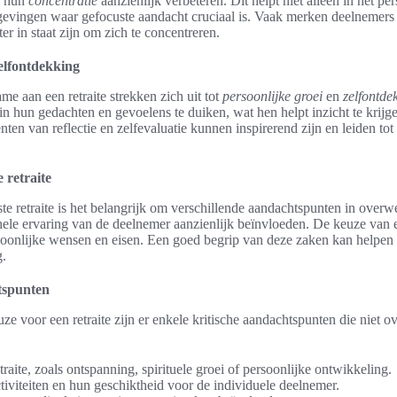
j hun
concentratie
aanzienlijk verbeteren. Dit helpt niet alleen in het pe
evingen waar gefocuste aandacht cruciaal is. Vaak merken deelnemers d
r in staat zijn om zich te concentreren.
zelfontdekking
e aan een retraite strekken zich uit tot
persoonlijke groei
en
zelfontde
in hun gedachten en gevoelens te duiken, wat hen helpt inzicht te krijg
n van reflectie en zelfevaluatie kunnen inspirerend zijn en leiden tot
 retraite
iste retraite is het belangrijk om verschillende aandachtspunten in ove
ele ervaring van de deelnemer aanzienlijk beïnvloeden. De keuze van e
soonlijke wensen en eisen. Een goed begrip van deze zaken kan helpen
g.
tspunten
ze voor een retraite zijn er enkele kritische aandachtspunten die niet o
traite, zoals ontspanning, spirituele groei of persoonlijke ontwikkeling.
iviteiten en hun geschiktheid voor de individuele deelnemer.