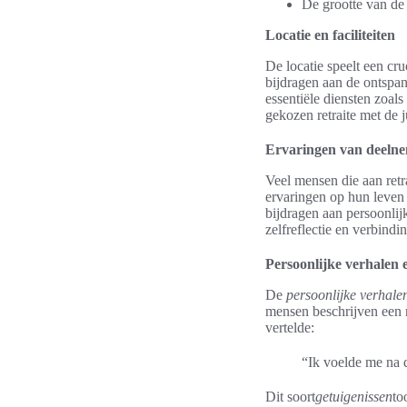
De grootte van de 
Locatie en faciliteiten
De locatie speelt een cru
bijdragen aan de ontspan
essentiële diensten zoal
gekozen retraite met de j
Ervaringen van deelnem
Veel mensen die aan ret
ervaringen op hun leven 
bijdragen aan persoonli
zelfreflectie en verbind
Persoonlijke verhalen 
De
persoonlijke verhale
mensen beschrijven een r
vertelde:
“Ik voelde me na d
Dit soort
getuigenissen
to