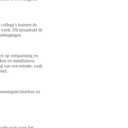
f collega’s kunnen de
voelt. Dit benadrukt de
 uitdagingen.
ren op ontspanning en
ieken en mindfulness
 van een retraite, vaak
stel.
spanningstechnieken en
olle tools voor het