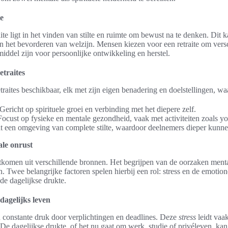
te
ite ligt in het vinden van stilte en ruimte om bewust na te denken. Dit k
n het bevorderen van welzijn. Mensen kiezen voor een retraite om versc
ddel zijn voor persoonlijke ontwikkeling en herstel.
etraites
etraites beschikbaar, elk met zijn eigen benadering en doelstellingen, w
: Gericht op spirituele groei en verbinding met het diepere zelf.
 Focust op fysieke en mentale gezondheid, vaak met activiteiten zoals yo
iedt een omgeving van complete stilte, waardoor deelnemers dieper kunne
le onrust
komen uit verschillende bronnen. Het begrijpen van de oorzaken mental
 Twee belangrijke factoren spelen hierbij een rol: stress en de emotion
 de dagelijkse drukte.
 dagelijks leven
 constante druk door verplichtingen en deadlines. Deze
stress
leidt vaa
De dagelijkse drukte, of het nu gaat om werk, studie of privéleven, ka