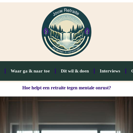
Waar ga ik naar toe
Dit wil ik doen
Interviews
Hoe helpt een retraite tegen mentale onrust?