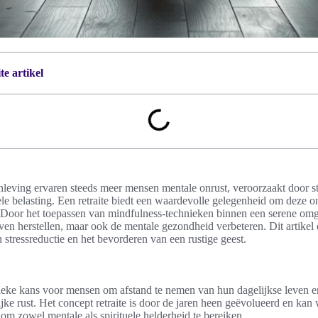
e artikel
leving ervaren steeds meer mensen mentale onrust, veroorzaakt door st
ele belasting. Een retraite biedt een waardevolle gelegenheid om deze on
n. Door het toepassen van mindfulness-technieken binnen een serene om
leven herstellen, maar ook de mentale gezondheid verbeteren. Dit artike
n stressreductie en het bevorderen van een rustige geest.
nieke kans voor mensen om afstand te nemen van hun dagelijkse leven en
ijke rust. Het concept retraite is door de jaren heen geëvolueerd en kan
om zowel mentale als spirituele helderheid te bereiken.