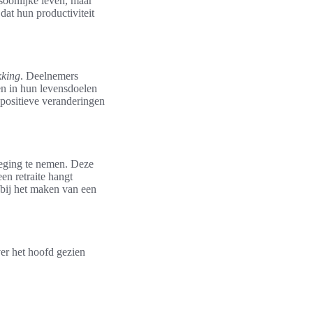
rsoonlijke leven, maar
at hun productiviteit
kking
. Deelnemers
en in hun levensdoelen
 positieve veranderingen
rweging te nemen. Deze
en retraite hangt
 bij het maken van een
ver het hoofd gezien