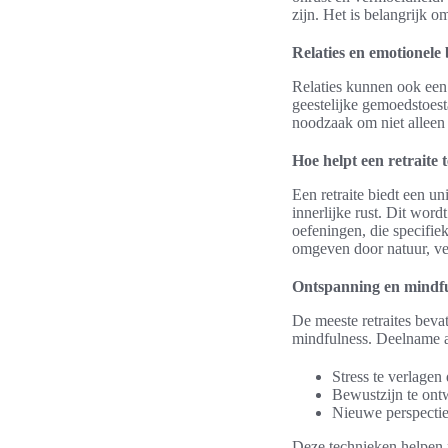
zijn. Het is belangrijk 
Relaties en emotionele 
Relaties kunnen ook ee
geestelijke gemoedstoes
noodzaak om niet alleen 
Hoe helpt een retraite
Een retraite biedt een u
innerlijke rust. Dit wor
oefeningen, die specifie
omgeven door natuur, vers
Ontspanning en mindfu
De meeste retraites beva
mindfulness. Deelname a
Stress te verlage
Bewustzijn te ontw
Nieuwe perspectiev
Deze technieken helpen n