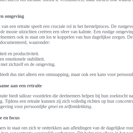
en omgeving
van een retraite speelt een cruciale rol in het herstelproces. De rustge
n de mooie uitzichten creëren een sfeer van kalmte. Een rustige omgevin
eelnemers ook in staat om los te koppelen van hun dagelijkse zorgen. De
gedocumenteerd, waaronder:
eit en productiviteit.
n emotionele stabiliteit.
 met zichzelf en de omgeving.
 biedt dus niet alleen een ontsnapping, maar ook een kans voor persoonli
ame aan een retraite
aite biedt talloze voordelen die deelnemers helpen bij hun zoektocht naa
g. Tijdens een retraite kunnen zij zich volledig richten op hun
concentra
omgeving voor
persoonlijke groei
en
zelfontdekking
.
e en focus
mers in staat om zich te onttrekken aan afleidingen van de dagelijkse ro