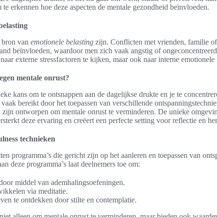
om te erkennen hoe deze aspecten de mentale gezondheid beïnvloeden.
belasting
n bron van
emotionele belasting
zijn. Conflicten met vrienden, familie o
tand beïnvloeden, waardoor men zich vaak angstig of ongeconcentreerd 
naar externe stressfactoren te kijken, maar ook naar interne emotionele
 tegen mentale onrust?
nieke kans om te ontsnappen aan de dagelijkse drukte en je te concentre
dt vaak bereikt door het toepassen van verschillende ontspanningstechn
k zijn ontworpen om mentale onrust te verminderen. De unieke omgeving
terkt deze ervaring en creëert een perfecte setting voor reflectie en her
lness technieken
tten programma’s die gericht zijn op het aanleren en toepassen van ont
an deze programma’s laat deelnemers toe om:
n door middel van ademhalingsoefeningen.
ikkelen via meditatie.
en te ontdekken door stilte en contemplatie.
iet alleen om mentale onrust te verminderen, maar bieden ook waardev