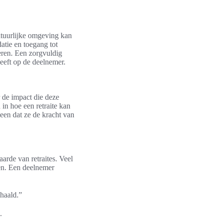
natuurlijke omgeving kan
atie en toegang tot
eren. Een zorgvuldig
heeft op de deelnemer.
 de impact die deze
in hoe een retraite kan
en dat ze de kracht van
arde van retraites. Veel
ten. Een deelnemer
ehaald.”
.