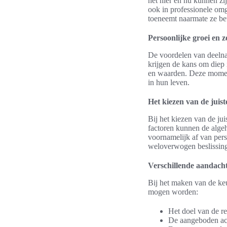
het hier en nu kunnen zi
ook in professionele omg
toeneemt naarmate ze bete
Persoonlijke groei en 
De voordelen van deelnam
krijgen de kans om diep 
en waarden. Deze momente
in hun leven.
Het kiezen van de juiste
Bij het kiezen van de ju
factoren kunnen de algeh
voornamelijk af van per
weloverwogen beslissin
Verschillende aandach
Bij het maken van de keu
mogen worden:
Het doel van de re
De aangeboden act