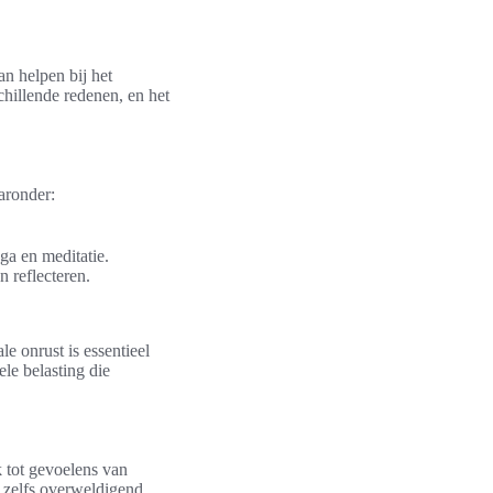
an helpen bij het
hillende redenen, en het
aaronder:
ga en meditatie.
n reflecteren.
e onrust is essentieel
ele belasting die
k tot gevoelens van
n zelfs overweldigend