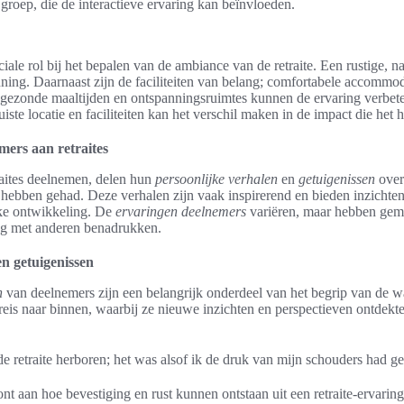
groep, die de interactieve ervaring kan beïnvloeden.
ciale rol bij het bepalen van de ambiance van de retraite. Een rustige, 
ning. Daarnaast zijn de faciliteiten van belang; comfortabele accommod
s gezonde maaltijden en ontspanningsruimtes kunnen de ervaring verbet
uiste locatie en faciliteiten kan het verschil maken in de impact die het 
ers aan retraites
raites deelnemen, delen hun
persoonlijke verhalen
en
getuigenissen
over
hebben gehad. Deze verhalen zijn vaak inspirerend en bieden inzichten 
jke ontwikkeling. De
ervaringen deelnemers
variëren, maar hebben geme
ing met anderen benadrukken.
en getuigenissen
n
van deelnemers zijn een belangrijk onderdeel van het begrip van de wa
eis naar binnen, waarbij ze nieuwe inzichten en perspectieven ontdek
e retraite herboren; het was alsof ik de druk van mijn schouders had g
ont aan hoe bevestiging en rust kunnen ontstaan uit een retraite-ervaring