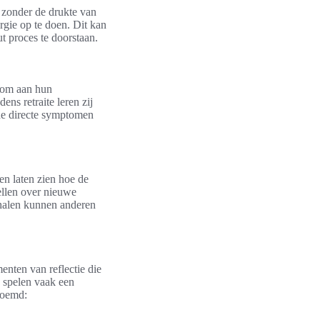
 zonder de drukte van
rgie op te doen. Dit kan
t proces te doorstaan.
 om aan hun
ens retraite leren zij
 de directe symptomen
en laten zien hoe de
ellen over nieuwe
rhalen kunnen anderen
nten van reflectie die
s spelen vaak een
noemd: