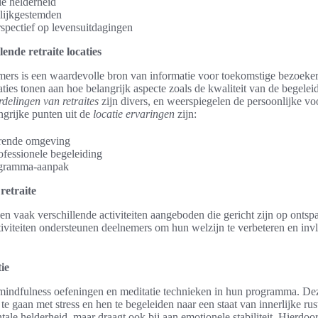
le helderheid
lijkgestemden
rspectief op levensuitdagingen
ende retraite locaties
ers is een waardevolle bron van informatie voor toekomstige bezoeker
caties tonen aan hoe belangrijk aspecte zoals de kwaliteit van de begele
delingen van retraites
zijn divers, en weerspiegelen de persoonlijke v
ngrijke punten uit de
locatie ervaringen
zijn:
erende omgeving
ofessionele begeleiding
programma-aanpak
 retraite
den vaak verschillende activiteiten aangeboden die gericht zijn op onts
iviteiten ondersteunen deelnemers om hun welzijn te verbeteren en invl
ie
en mindfulness oefeningen en meditatie technieken in hun programma. D
e gaan met stress en hen te begeleiden naar een staat van innerlijke ru
ntale helderheid, maar draagt ook bij aan emotionele stabiliteit. Hierdo