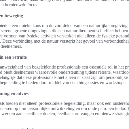
en hernieuwde focus.
en beweging
 bieden een unieke kans om de voordelen van een natuurlijke omgeving 
n serene, groene omgevingen die een natuur therapeutisch effect hebben. 
 vormen van fysieke activiteit versterken niet alleen de fysieke gezon
. Deze verbinding met de natuur versterkt het gevoel van verbondenheid
 deelnemers.
in een retraite
 aanwezigheid van begeleidende professionals een essentiële rol in het p
 biedt deelnemers waardevolle ondersteuning tijdens retraite, waardoor 
langrijk dat deze professionals niet alleen in staat zijn om persoonlijke
begeleiding te bieden door middel van coachingsessies en workshops.
uning en advies
ls bieden niet alleen professionele begeleiding, maar ook een luisteren
ocussen op hun persoonlijke ontwikkeling en om oude patronen te doo
 werken aan specifieke doelen, feedback ontvangen en nieuwe strateg