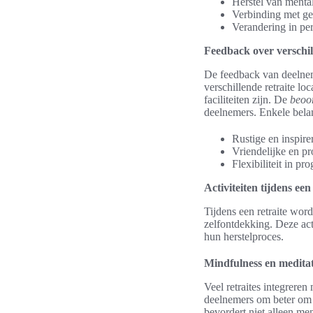
Herstel van menta
Verbinding met ge
Verandering in pe
Feedback over verschill
De feedback van deelnem
verschillende retraite lo
faciliteiten zijn. De
beoor
deelnemers. Enkele bela
Rustige en inspir
Vriendelijke en pr
Flexibiliteit in 
Activiteiten tijdens een
Tijdens een retraite wor
zelfontdekking. Deze act
hun herstelproces.
Mindfulness en meditat
Veel retraites integrer
deelnemers om beter om t
bevordert niet alleen me