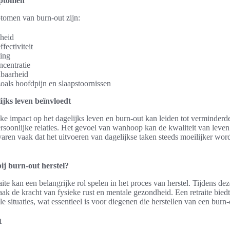
ptomen
omen van burn-out zijn:
heid
fectiviteit
ting
centratie
lbaarheid
oals hoofdpijn en slaapstoornissen
ijks leven beïnvloedt
jke impact op het dagelijks leven en burn-out kan leiden tot verminderde
soonlijke relaties. Het gevoel van wanhoop kan de kwaliteit van leven
ren vaak dat het uitvoeren van dagelijkse taken steeds moeilijker wordt
bij burn-out herstel?
aite kan een belangrijke rol spelen in het proces van herstel. Tijdens de
k de kracht van fysieke rust en mentale gezondheid. Een retraite bied
e situaties, wat essentieel is voor diegenen die herstellen van een burn-
t