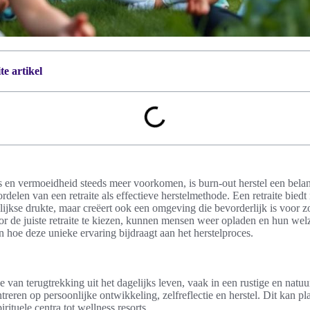
e artikel
s en vermoeidheid steeds meer voorkomen, is burn-out herstel een bela
rdelen van een retraite als effectieve herstelmethode. Een retraite biedt 
ijkse drukte, maar creëert ook een omgeving die bevorderlijk is voor z
r de juiste retraite te kiezen, kunnen mensen weer opladen en hun welz
n hoe deze unieke ervaring bijdraagt aan het herstelproces.
de van terugtrekking uit het dagelijks leven, vaak in een rustige en natu
treren op persoonlijke ontwikkeling, zelfreflectie en herstel. Dit kan pl
irituele centra tot wellness resorts.