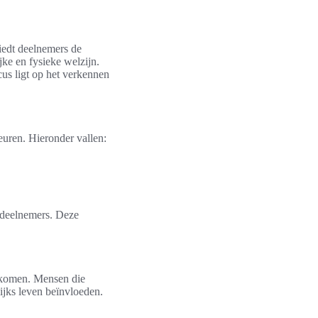
biedt deelnemers de
jke en fysieke welzijn.
us ligt op het verkennen
euren. Hieronder vallen:
e deelnemers. Deze
orkomen. Mensen die
ijks leven beïnvloeden.