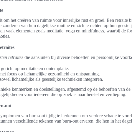
te
t om het creëren van ruimte voor innerlijke rust en groei. Een retraite 
e zonderen van hun dagelijkse routine en zich te richten op hun geesteli
n vaak elementen zoals meditatie, yoga en mindfulness, waarbij de foc
oties.
etraites
rten retraites
die aansluiten bij diverse behoeften en persoonlijke voork
gericht op meditatie en contemplatie.
et focus op lichamelijke gezondheid en ontspanning.
zowel lichamelijke als geestelijke technieken integreren.
t unieke kenmerken en doelstellingen, afgestemd op de behoeften van d
gelijkheden voor iedereen die op zoek is naar herstel en verdieping.
n-out
 symptomen van burn-out tijdig te herkennen om verdere schade te vo
unnen verschillende tekenen van burn-out ervaren, die hen in het dagel