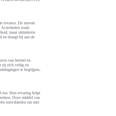
te ervaren. De meeste
Activiteiten zoals
dheid, maar stimuleren
 en draagt bij aan de
roces van herstel en
zij zich veilig en
 uitdagingen te begrijpen,
d oor. Hun ervaring helpt
rbreken. Door middel van
ieën ontwikkelen om met