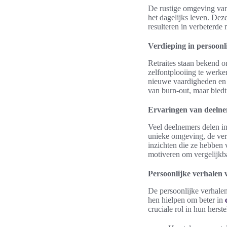
De rustige omgeving van
het dagelijks leven. Dez
resulteren in verbeterde
Verdieping in persoonl
Retraites staan bekend 
zelfontplooiing te werken
nieuwe vaardigheden en t
van burn-out, maar bied
Ervaringen van deelnem
Veel deelnemers delen in
unieke omgeving, de vers
inzichten die ze hebben
motiveren om vergelijkba
Persoonlijke verhalen 
De persoonlijke verhale
hen hielpen om beter in
cruciale rol in hun herst