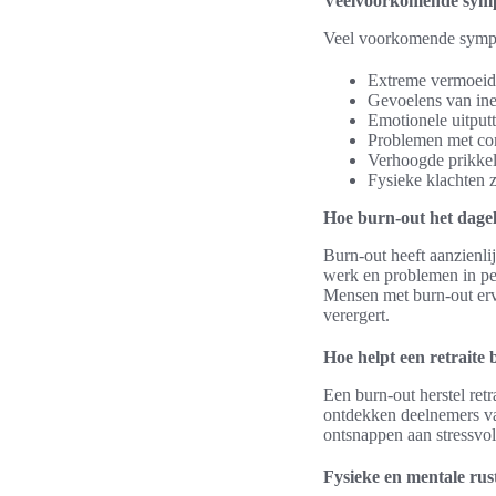
Veelvoorkomende sym
Veel voorkomende sympt
Extreme vermoeid
Gevoelens van inef
Emotionele uitput
Problemen met con
Verhoogde prikke
Fysieke klachten z
Hoe burn-out het dagel
Burn-out heeft aanzienli
werk en problemen in per
Mensen met burn-out erva
verergert.
Hoe helpt een retraite 
Een burn-out herstel retr
ontdekken deelnemers vaa
ontsnappen aan stressvoll
Fysieke en mentale rus