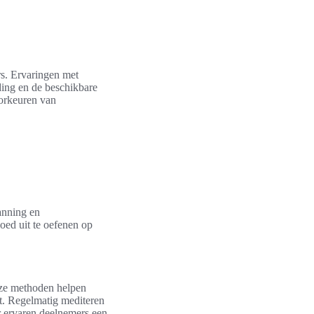
s. Ervaringen met
iding en de beschikbare
oorkeuren van
panning en
oed uit te oefenen op
eze methoden helpen
st. Regelmatig mediteren
or ervaren deelnemers een