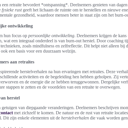
 een retraite bevordert *ontspanning*. Deelnemers genieten van dagen
e
fysieke rust
geeft het lichaam de ruimte om te herstellen en nieuwe ene
 mentale gezondheid, waardoor mensen beter in staat zijn om het burn-ou
ijke ontwikkeling
om hun focus op
persoonlijke ontwikkeling
. Deelnemers krijgen de kans
, wat een integraal onderdeel is van burn-out herstel. Door coaching tijd
echnieken, zoals mindfulness en zelfreflectie. Dit helpt niet alleen bij
t ook een basis voor een duurzaam welzijn.
ers aan retraites
spirerende herstelverhalen na hun ervaringen met retraites. Deze verhal
chillende activiteiten en de begeleiding hen hebben geholpen. Zij vert
 verworven en de energie die ze hebben teruggewonnen. Dergelijke ve
re stappen te zetten en de voordelen van een retraite te overwegen.
van herstel
n getuigen van diepgaande veranderingen. Deelnemers beschrijven mome
contact
met zichzelf te komen. De natuur en de rust van retraite locatie
el. Dit zijn enkele elementen uit de
herstelverhalen
die vaak worden ge