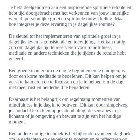
Je hebt deelgenomen aan een inspirerende spirituele retraite en
hebt tijd doorgebracht met het verkennen van jouw innerlijke
wereld, persoonlijke groei en spirituele ontwikkeling. Maar
hoe integreer je deze ervaring in je dagelijkse routine?
De sleutel tot het implementeren van spirituele groei in je
dagelijks leven is consistentie en toewijding. Het kan nuttig
zijn om dagelijks tijd te reserveren voor mindfulness,
meditatie en andere technieken die je tijdens de retraite hebt
geleerd.
Een goede manier om de dag te beginnen en te eindigen, is
door een korte meditatie te beoefenen. Dit kan helpen om je
geest te kalmeren en te focussen en je te helpen om de dag
met meer rust en helderheid te benaderen.
Daarnaast is het belangrijk om regelmatig momenten van
mindfulness in je dag in te bouwen. Dit kan door simpelweg
je aandacht te richten op je ademhaling, de sensaties in je
lichaam of je omgeving en bewust te zijn van het huidige
moment.
Een andere nuttige techniek is het bijhouden van een dagboek
om je gedachten en gevoelens te noteren en te reflecteren op