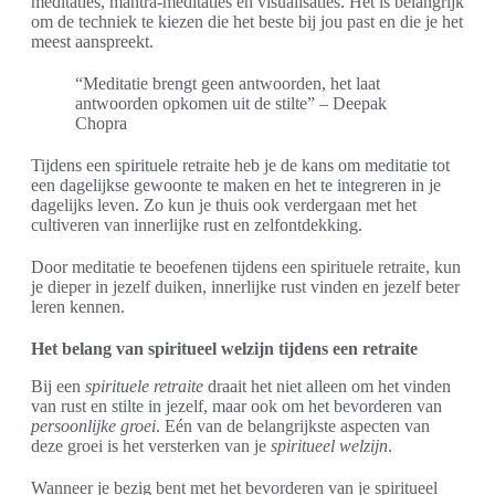
meditaties, mantra-meditaties en visualisaties. Het is belangrijk
om de techniek te kiezen die het beste bij jou past en die je het
meest aanspreekt.
“Meditatie brengt geen antwoorden, het laat
antwoorden opkomen uit de stilte” – Deepak
Chopra
Tijdens een spirituele retraite heb je de kans om meditatie tot
een dagelijkse gewoonte te maken en het te integreren in je
dagelijks leven. Zo kun je thuis ook verdergaan met het
cultiveren van innerlijke rust en zelfontdekking.
Door meditatie te beoefenen tijdens een spirituele retraite, kun
je dieper in jezelf duiken, innerlijke rust vinden en jezelf beter
leren kennen.
Het belang van spiritueel welzijn tijdens een retraite
Bij een
spirituele retraite
draait het niet alleen om het vinden
van rust en stilte in jezelf, maar ook om het bevorderen van
persoonlijke groei
. Eén van de belangrijkste aspecten van
deze groei is het versterken van je
spiritueel welzijn
.
Wanneer je bezig bent met het bevorderen van je spiritueel