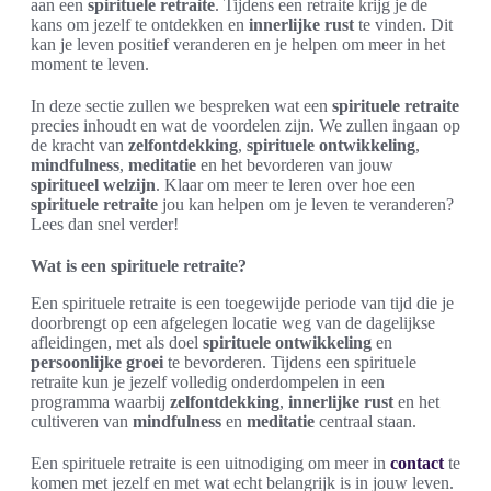
aan een
spirituele retraite
. Tijdens een retraite krijg je de
kans om jezelf te ontdekken en
innerlijke rust
te vinden. Dit
kan je leven positief veranderen en je helpen om meer in het
moment te leven.
In deze sectie zullen we bespreken wat een
spirituele retraite
precies inhoudt en wat de voordelen zijn. We zullen ingaan op
de kracht van
zelfontdekking
,
spirituele ontwikkeling
,
mindfulness
,
meditatie
en het bevorderen van jouw
spiritueel welzijn
. Klaar om meer te leren over hoe een
spirituele retraite
jou kan helpen om je leven te veranderen?
Lees dan snel verder!
Wat is een spirituele retraite?
Een spirituele retraite is een toegewijde periode van tijd die je
doorbrengt op een afgelegen locatie weg van de dagelijkse
afleidingen, met als doel
spirituele ontwikkeling
en
persoonlijke groei
te bevorderen. Tijdens een spirituele
retraite kun je jezelf volledig onderdompelen in een
programma waarbij
zelfontdekking
,
innerlijke rust
en het
cultiveren van
mindfulness
en
meditatie
centraal staan.
Een spirituele retraite is een uitnodiging om meer in
contact
te
komen met jezelf en met wat echt belangrijk is in jouw leven.