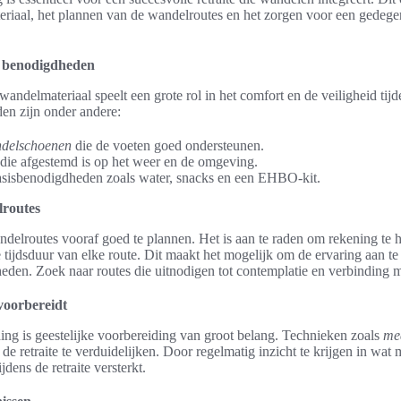
eriaal, het plannen van de wandelroutes en het zorgen voor een gedegen
n benodigdheden
andelmateriaal speelt een grote rol in het comfort en de veiligheid tijde
en zijn onder andere:
ndelschoenen
die de voeten goed ondersteunen.
die afgestemd is op het weer en de omgeving.
sisbenodigdheden zoals water, snacks en een EHBO-kit.
lroutes
ndelroutes vooraf goed te plannen. Het is aan te raden om rekening te
 tijdsduur van elke route. Dit maakt het mogelijk om de ervaring aan te
den. Zoek naar routes die uitnodigen tot contemplatie en verbinding m
 voorbereidt
ing is geestelijke voorbereiding van groot belang. Technieken zoals
med
de retraite te verduidelijken. Door regelmatig inzicht te krijgen in wat
jdens de retraite versterkt.