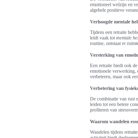
emotioneel welzijn en ve
algehele positieve verand
Verhoogde mentale hel
Tijdens een retraite he
leidt vaak tot
mentale he
routine, ontstaat er ruim
Versterking van emotio
Een retraite biedt ook d
emotionele verwerking, e
verbeteren, maar ook een
Verbetering van fysiek
De combinatie van rust e
leiden tot een betere co
profiteren van stressverm
Waarom wandelen essenti
Wandelen tijdens retrait
activiteit biedt deelneme