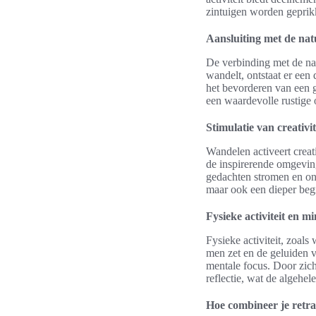
zintuigen worden geprikk
Aansluiting met de na
De verbinding met de nat
wandelt, ontstaat er een
het bevorderen van een g
een waardevolle rustige
Stimulatie van creativite
Wandelen activeert crea
de inspirerende omgeving
gedachten stromen en onts
maar ook een dieper begr
Fysieke activiteit en m
Fysieke activiteit, zoals
men zet en de geluiden v
mentale focus. Door zic
reflectie, wat de algehele
Hoe combineer je retr