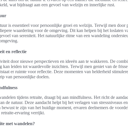
eld, wat bijdraagt aan een gevoel van welzijn en innerlijke rust.
tuur
uur is essentieel voor persoonlijke groei en welzijn. Terwijl men door
 diepere waardering voor de omgeving. Dit kan helpen bij het loslaten va
evoel van sereniteit. Het natuurlijke ritme van een wandeling ondersteun
 omgeving.
it en reflectie
tiviteit door nieuwe perspectieven en ideeën aan te wakkeren. De comb
 kan leiden tot waardevolle inzichten. Terwijl men geniet van de frisse
taat er ruimte voor reflectie. Deze momenten van helderheid stimuleren 
ip van persoonlijke doelen.
indfulness
 wandelen tijdens retraite, draagt bij aan mindfulness. Het richt de aanda
an de natuur. Deze aandacht helpt bij het verlagen van stressniveaus en
h bewust te zijn van het huidige moment, ervaren deelnemers de voorde
 retraite-ervaring verrijkt.
aite met wandelen?