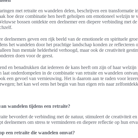
issen
ringen met retraite en wandelen delen, beschrijven een transformatie i
ak hoe deze combinatie hen heeft geholpen om emotioneel welzijn te v
de Veluwse bossen ontdekte een deelnemer een diepere verbinding met de 
chzelf.
e deelnemers geven een rijk beeld van de emotionele en spirituele groei
Tijdens het wandelen door het prachtige landschap konden ze reflectere
et alleen hun mentale helderheid verhoogd, maar ook de creativiteit gest
wonderen doen voor de geest.
rend en benadrukken dat iedereen de kans heeft om zijn of haar welzijn
h laat onderdompelen in de combinatie van retraite en wandelen ontvang
ok een gevoel van vernieuwing. Het is daarom aan te raden voor lezers
wegen; het kan wel eens het begin van hun eigen reis naar zelfontdekk
van wandelen tijdens een retraite?
aite bevordert de verbinding met de natuur, stimuleert de creativiteit en 
pt deelnemers om stress te verminderen en diepere reflectie op hun erva
op een retraite die wandelen omvat?