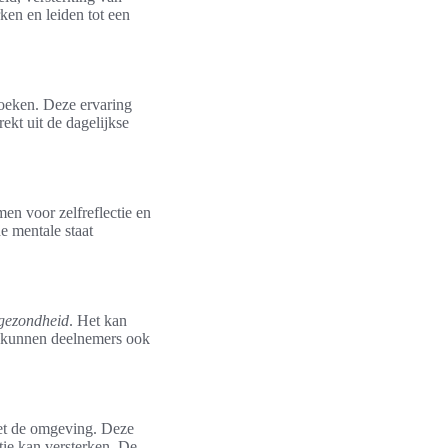
ken en leiden tot een
zoeken. Deze ervaring
ekt uit de dagelijkse
men voor zelfreflectie en
e mentale staat
 gezondheid
. Het kan
am kunnen deelnemers ook
 met de omgeving. Deze
ctie kan versterken. De