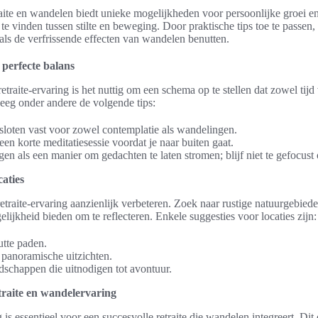
ite en wandelen biedt unieke mogelijkheden voor persoonlijke groei en r
 te vinden tussen stilte en beweging. Door praktische tips toe te passe
als de verfrissende effecten van wandelen benutten.
 perfecte balans
etraite-ervaring is het nuttig om een schema op te stellen dat zowel tijd
eg onder andere de volgende tips:
jdsloten vast voor zowel contemplatie als wandelingen.
en korte meditatiesessie voordat je naar buiten gaat.
n als een manier om gedachten te laten stromen; blijf niet te gefocus
caties
retraite-ervaring aanzienlijk verbeteren. Zoek naar rustige natuurgebied
ijkheid bieden om te reflecteren. Enkele suggesties voor locaties zijn:
tte paden.
panoramische uitzichten.
dschappen die uitnodigen tot avontuur.
traite en wandelervaring
is essentieel voor een succesvolle retraite die wandelen integreert. Dit