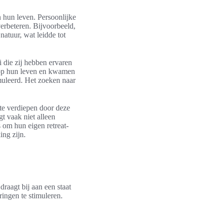
n hun leven. Persoonlijke
erbeteren. Bijvoorbeeld,
natuur, wat leidde tot
 die zij hebben ervaren
n op hun leven en kwamen
imuleerd. Het zoeken naar
 te verdiepen door deze
t vaak niet alleen
 om hun eigen retreat-
ing zijn.
draagt bij aan een staat
ringen te stimuleren.