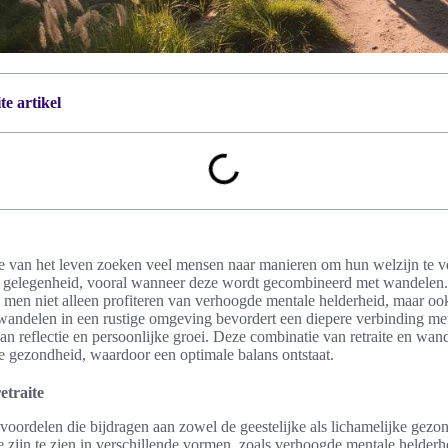
e artikel
 van het leven zoeken veel mensen naar manieren om hun welzijn te ver
le gelegenheid, vooral wanneer deze wordt gecombineerd met wandelen. 
n men niet alleen profiteren van verhoogde mentale helderheid, maar o
andelen in een rustige omgeving bevordert een diepere verbinding met
aan reflectie en persoonlijke groei. Deze combinatie van retraite en wan
e gezondheid, waardoor een optimale balans ontstaat.
etraite
e voordelen die bijdragen aan zowel de geestelijke als lichamelijke gezo
e zijn te zien in verschillende vormen, zoals verhoogde mentale helderh