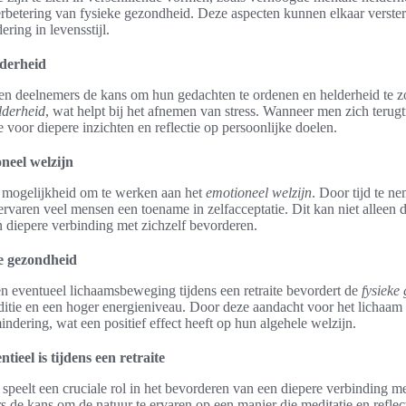
rbetering van fysieke gezondheid. Deze aspecten kunnen elkaar verster
ering in levensstijl.
derheid
bben deelnemers de kans om hun gedachten te ordenen en helderheid te 
lderheid
, wat helpt bij het afnemen van stress. Wanneer men zich terugtr
te voor diepere inzichten en reflectie op persoonlijke doelen.
neel welzijn
e mogelijkheid om te werken aan het
emotioneel welzijn
. Door tijd te ne
rvaren veel mensen een toename in zelfacceptatie. Dit kan niet alleen d
 diepere verbinding met zichzelf bevorderen.
e gezondheid
n eventueel lichaamsbeweging tijdens een retraite bevordert de
fysieke
nditie en een hoger energieniveau. Door deze aandacht voor het licha
indering, wat een positief effect heeft op hun algehele welzijn.
eel is tijdens een retraite
e speelt een cruciale rol in het bevorderen van een diepere verbinding
rs de kans om de natuur te ervaren op een manier die meditatie en refle