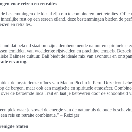
gen voor reizen en retraites
de bestemmingen die ideaal zijn om te combineren met retraites. Of je 
 innerlijke rust op een sereen eiland, deze bestemmingen bieden de pe
izen en retraites.
 eiland dat bekend staat om zijn adembenemende natuur en spirituele sfee
ssen temidden van weelderige rijstvelden en prachtige tempels. Bezoek 
ieke Balinese cultuur. Bali biedt de ideale mix van avontuur en ontspa
raite ervaring
.
 ontdek de mysterieuze ruïnes van Machu Picchu in Peru. Deze iconische l
t op de bergen, maar ook een magische en spirituele atmosfeer. Combin
 over de beroemde Inca Trail en laat je betoveren door de schoonheid va
en plek waar je zowel de energie van de natuur als de oude beschaving
 een reis en retraite combinatie.” – Reiziger
renigde Staten