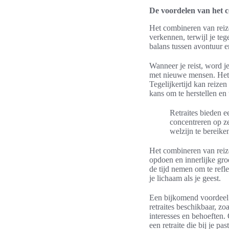
De voordelen van het c
Het combineren van reize
verkennen, terwijl je teg
balans tussen avontuur en
Wanneer je reist, word j
met nieuwe mensen. Het 
Tegelijkertijd kan reizen
kans om te herstellen en 
Retraites bieden e
concentreren op ze
welzijn te bereike
Het combineren van reize
opdoen en innerlijke gro
de tijd nemen om te refl
je lichaam als je geest.
Een bijkomend voordeel v
retraites beschikbaar, zoa
interesses en behoeften. 
een retraite die bij je past