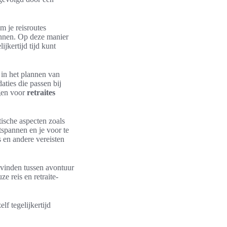
om je reisroutes
kennen. Op deze manier
jkertijd tijd kunt
 in het plannen van
aties die passen bij
gen voor
retraites
tische aspecten zoals
ntspannen en je voor te
s en andere vereisten
s vinden tussen avontuur
e reis en retraite-
f tegelijkertijd