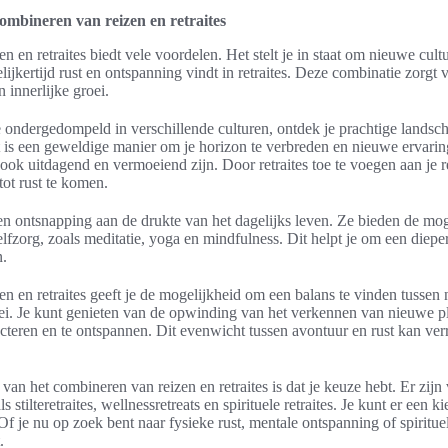
ombineren van reizen en retraites
n en retraites biedt vele voordelen. Het stelt je in staat om nieuwe cul
elijkertijd rust en ontspanning vindt in retraites. Deze combinatie zorg
 innerlijke groei.
e ondergedompeld in verschillende culturen, ontdek je prachtige lands
is een geweldige manier om je horizon te verbreden en nieuwe ervarin
 ook uitdagend en vermoeiend zijn. Door retraites toe te voegen aan je re
tot rust te komen.
en ontsnapping aan de drukte van het dagelijks leven. Ze bieden de mog
lfzorg, zoals meditatie, yoga en mindfulness. Dit helpt je om een diepe
n.
n en retraites geeft je de mogelijkheid om een balans te vinden tussen
ei. Je kunt genieten van de opwinding van het verkennen van nieuwe ple
ecteren en te ontspannen. Dit evenwicht tussen avontuur en rust kan ver
an het combineren van reizen en retraites is dat je keuze hebt. Er zijn 
ls stilteretraites, wellnessretreats en spirituele retraites. Je kunt er een k
Of je nu op zoek bent naar fysieke rust, mentale ontspanning of spirituele 
.