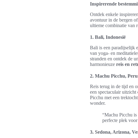
Inspirerende bestemmin
Ontdek enkele inspireren
avontuur in de bergen of
ultieme combinatie van re
1. Bali, Indonesië
Bali is een paradijselijk
van yoga- en meditatiele
stranden en ontdek de un
harmonieuze
reis en ret
2. Machu Picchu, Peru
Reis terug in de tijd en
een spectaculair uitzich
Picchu met een trektocht
wonder.
“Machu Picchu is e
perfecte plek voor
3. Sedona, Arizona, Ve