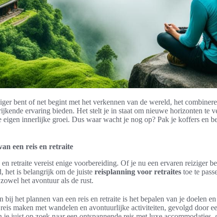
ziger bent of net begint met het verkennen van de wereld, het combineren
ijkende ervaring bieden. Het stelt je in staat om nieuwe horizonten te v
je eigen innerlijke groei. Dus waar wacht je nog op? Pak je koffers en b
an een reis en retraite
en retraite vereist enige voorbereiding. Of je nu een ervaren reiziger be
 het is belangrijk om de juiste
reisplanning voor retraites
toe te pass
zowel het avontuur als de rust.
 bij het plannen van een reis en retraite is het bepalen van je doelen e
 reis maken met wandelen en avontuurlijke activiteiten, gevolgd door een
n je juist op zoek naar een ontspannende reis met luxe accommodaties,