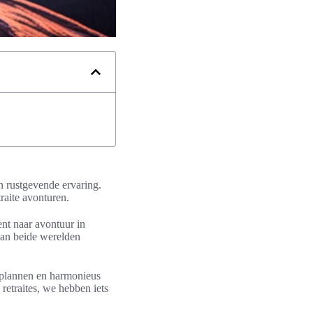
n rustgevende ervaring.
raite avonturen.
ent naar avontuur in
 van beide werelden
nt plannen en harmonieus
retraites, we hebben iets