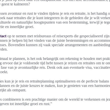
e geest te kalmeren?
sen avontuur en rust te vinden tijdens je reis en retraite, is het handig 
oek naar retraites die je kunt integreren in de gebieden die je wilt ver
lturele en natuurlijke hoogtepunten van een bestemming, terwijl je tegeli
tie en innerlijke groei.
tact
op te nemen met reisbureaus of reisexperts die gespecialiseerd zijn
 kunnen je helpen bij het vinden van de juiste bestemmingen en accommod
esses. Bovendien kunnen zij vaak speciale arrangementen en aanbiedin
eden.
ptimaal te plannen, is het ook belangrijk om rekening te houden met prak
g ervoor dat je voldoende tijd hebt tussen je reizen en retraites om te o
fase van je avontuurlijke reis. Denk ook aan eventuele visa, vaccinatie
zoekt.
es kun je je reis en retraiteplanning optimaliseren en de perfecte balan
plannen en de juiste keuzes te maken, kun je genieten van een harmonieuz
ijkt als ontspant.
es combineren is een prachtige manier om de wereld te verkennen en jezel
even tot innerlijke groei en rust.”