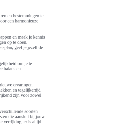
turen en bestemmingen te
t voor een harmonieuze
chappen en maak je kennis
gen op te doen.
isplan, geef je jezelf de
elijkheid om je te
re balans en
 nieuwe ervaringen
kken en tegelijkertijd
rijkend zijn voor zowel
verschillende soorten
iezen die aansluit bij jouw
verrijking, er is altijd