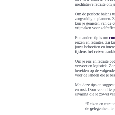
meditatieve retraite om j
Om de perfecte balans tus
zorgvuldig te plannen. Z
kun je genieten van de cu
vrijmaken voor zelfreflec
Een andere tip is om
con
reizen en retraites. Zij
jouw behoeften en inter
tijdens het reizen
aanbi
Om je reis en retraite o
vervoer en logistiek. Zor
bereiden op de volgende 
voor de landen die je be
Met deze tips en suggesti
en rust. Door vooraf te 
ervaring die je zowel verr
“Reizen en retrait
de gelegenheid te g