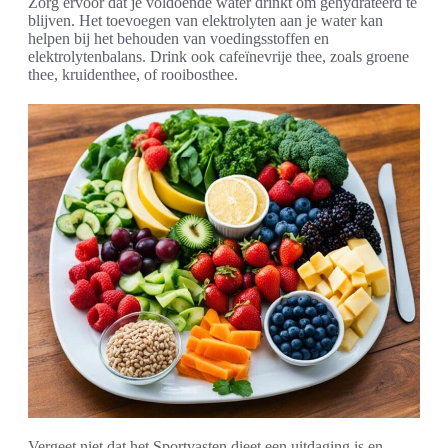
Zorg ervoor dat je voldoende water drinkt om gehydrateerd te
blijven. Het toevoegen van elektrolyten aan je water kan
helpen bij het behouden van voedingsstoffen en
elektrolytenbalans. Drink ook cafeïnevrije thee, zoals groene
thee, kruidenthee, of rooibosthee.
Vergeet niet dat het Sportvasten dieet een uitdaging is en