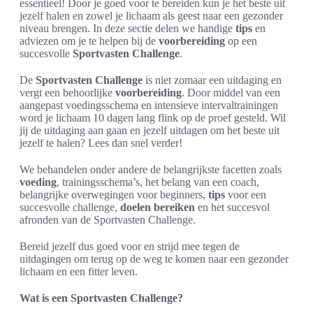
essentieel! Door je goed voor te bereiden kun je het beste uit
jezelf halen en zowel je lichaam als geest naar een gezonder
niveau brengen. In deze sectie delen we handige
tips
en
adviezen om je te helpen bij de
voorbereiding
op een
succesvolle
Sportvasten Challenge
.
De
Sportvasten Challenge
is niet zomaar een uitdaging en
vergt een behoorlijke
voorbereiding
. Door middel van een
aangepast voedingsschema en intensieve intervaltrainingen
word je lichaam 10 dagen lang flink op de proef gesteld. Wil
jij de uitdaging aan gaan en jezelf uitdagen om het beste uit
jezelf te halen? Lees dan snel verder!
We behandelen onder andere de belangrijkste facetten zoals
voeding
, trainingsschema’s, het belang van een coach,
belangrijke overwegingen voor beginners,
tips
voor een
succesvolle challenge,
doelen bereiken
en het succesvol
afronden van de Sportvasten Challenge.
Bereid jezelf dus goed voor en strijd mee tegen de
uitdagingen om terug op de weg te komen naar een gezonder
lichaam en een fitter leven.
Wat is een Sportvasten Challenge?