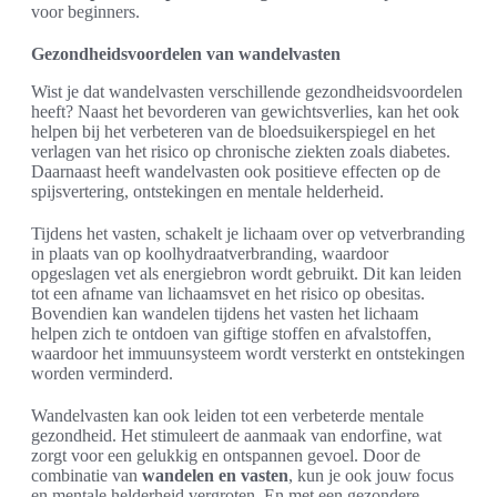
voor beginners.
Gezondheidsvoordelen van wandelvasten
Wist je dat wandelvasten verschillende gezondheidsvoordelen
heeft? Naast het bevorderen van gewichtsverlies, kan het ook
helpen bij het verbeteren van de bloedsuikerspiegel en het
verlagen van het risico op chronische ziekten zoals diabetes.
Daarnaast heeft wandelvasten ook positieve effecten op de
spijsvertering, ontstekingen en mentale helderheid.
Tijdens het vasten, schakelt je lichaam over op vetverbranding
in plaats van op koolhydraatverbranding, waardoor
opgeslagen vet als energiebron wordt gebruikt. Dit kan leiden
tot een afname van lichaamsvet en het risico op obesitas.
Bovendien kan wandelen tijdens het vasten het lichaam
helpen zich te ontdoen van giftige stoffen en afvalstoffen,
waardoor het immuunsysteem wordt versterkt en ontstekingen
worden verminderd.
Wandelvasten kan ook leiden tot een verbeterde mentale
gezondheid. Het stimuleert de aanmaak van endorfine, wat
zorgt voor een gelukkig en ontspannen gevoel. Door de
combinatie van
wandelen en vasten
, kun je ook jouw focus
en mentale helderheid vergroten. En met een gezondere