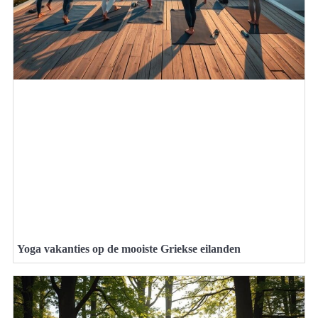
Yoga vakanties op de mooiste Griekse eilanden