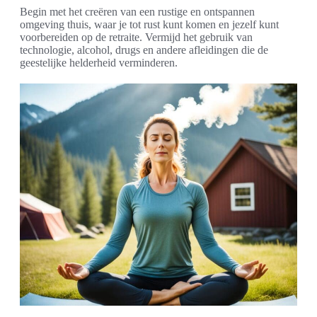
Begin met het creëren van een rustige en ontspannen
omgeving thuis, waar je tot rust kunt komen en jezelf kunt
voorbereiden op de retraite. Vermijd het gebruik van
technologie, alcohol, drugs en andere afleidingen die de
geestelijke helderheid verminderen.