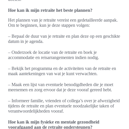
Hoe kan ik mijn retraite het beste plannen?
Het plannen van je retraite vereist een gedetailleerde aanpak.
Om te beginnen, kun je deze stappen volgen:
– Bepaal de duur van je retraite en plan deze op een geschikte
datum in je agenda.
– Onderzoek de locatie van de retraite en boek je
accommodatie en reisarrangementen indien nodig.
– Bekijk het programma en de activiteiten van de retraite en
maak aantekeningen van wat je kunt verwachten.
– Maak een lijst van eventuele benodigdheden die je moet
meenemen en zorg ervoor dat je deze vooraf gereed hebt.
– Informeer familie, vrienden of collega’s over je afwezigheid
tijdens de retraite en plan eventuele noodzakelijke taken of
verantwoordelijkheden vooraf.
Hoe kan ik mijn fysieke en mentale gezondheid
voorafgaand aan de retraite ondersteunen?