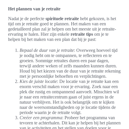
Het plannen van je retraite
Nadat je de perfecte
spirituele retraite
hebt gekozen, is het
tijd om je retraite goed te plannen. Het maken van een
gedetailleerd plan zal je helpen om het meeste uit je retraite-
ervaring te halen. Hier zijn enkele
retraite tips
om je te
helpen bij het maken van een plan dat bij je past:
Bepaal de duur van je retraite
: Overweeg hoeveel tijd
je nodig hebt om te ontspannen, te reflecteren en te
groeien. Sommige retraites duren een paar dagen,
terwijl andere weken of zelfs maanden kunnen duren.
Houd bij het kiezen van de duur van je retraite rekening
met je persoonlijke behoeften en verplichtingen.
Kies de juiste locatie
: De locatie van je retraite kan een
enorm verschil maken voor je ervaring. Zoek naar een
plek die rustig en ontspannend aanvoelt. Misschien wil
je naar een retraitecentrum gaan of juist ergens in de
natuur verblijven. Het is ook belangrijk om te kijken
naar de weersomstandigheden op je locatie tijdens de
periode waarin je de retraite volgt.
Creëer een programma
: Probeer het programma van
tevoren te achterhalen. Dit kan je helpen bij het plannen
van je activiteiten en het stellen van doelen voor je