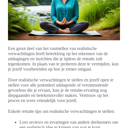
Een groot deel van het vaststellen van realistische
verwachtingen heeft betrekking op het erkennen van de
uitdagingen en inzichten die je tijdens de retraite zult
tegenkomen. In plaats van te proberen deze te vermijden, kun
je jezelf voorbereiden op hoe je ermee omgaat.
Door realistische verwachtingen te stellen en jezelf open te
stellen voor alle potentieel uitdagende of verontrustende
gevoelens die je ervaart, kun je de retraite-ervaring nog
diepgaander en betekenisvoller maken. Vertrouw op het
proces en wees vriendelijk voor jezelf.
Enkele retraite tips om realistische verwachtingen te stellen:
Lees reviews en ervaringen van andere deelnemers om
een realistisch idee te krijgen van wat je kunt