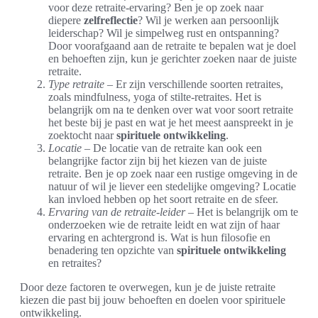
voor deze retraite-ervaring? Ben je op zoek naar
diepere
zelfreflectie
? Wil je werken aan persoonlijk
leiderschap? Wil je simpelweg rust en ontspanning?
Door voorafgaand aan de retraite te bepalen wat je doel
en behoeften zijn, kun je gerichter zoeken naar de juiste
retraite.
Type retraite
– Er zijn verschillende soorten retraites,
zoals mindfulness, yoga of stilte-retraites. Het is
belangrijk om na te denken over wat voor soort retraite
het beste bij je past en wat je het meest aanspreekt in je
zoektocht naar
spirituele ontwikkeling
.
Locatie
– De locatie van de retraite kan ook een
belangrijke factor zijn bij het kiezen van de juiste
retraite. Ben je op zoek naar een rustige omgeving in de
natuur of wil je liever een stedelijke omgeving? Locatie
kan invloed hebben op het soort retraite en de sfeer.
Ervaring van de retraite-leider
– Het is belangrijk om te
onderzoeken wie de retraite leidt en wat zijn of haar
ervaring en achtergrond is. Wat is hun filosofie en
benadering ten opzichte van
spirituele ontwikkeling
en retraites?
Door deze factoren te overwegen, kun je de juiste retraite
kiezen die past bij jouw behoeften en doelen voor spirituele
ontwikkeling.