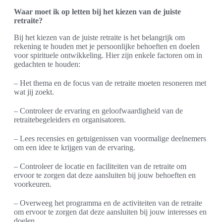
Waar moet ik op letten bij het kiezen van de juiste
retraite?
Bij het kiezen van de juiste retraite is het belangrijk om
rekening te houden met je persoonlijke behoeften en doelen
voor spirituele ontwikkeling. Hier zijn enkele factoren om in
gedachten te houden:
– Het thema en de focus van de retraite moeten resoneren met
wat jij zoekt.
– Controleer de ervaring en geloofwaardigheid van de
retraitebegeleiders en organisatoren.
– Lees recensies en getuigenissen van voormalige deelnemers
om een idee te krijgen van de ervaring.
– Controleer de locatie en faciliteiten van de retraite om
ervoor te zorgen dat deze aansluiten bij jouw behoeften en
voorkeuren.
– Overweeg het programma en de activiteiten van de retraite
om ervoor te zorgen dat deze aansluiten bij jouw interesses en
doelen.