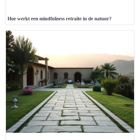
Hoe werkt een mindfulness retraite in de natuur?