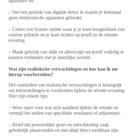
apparaten uit.
– Stel een periode van digitale detox in waarin je helemaal
geen elektronische apparaten gebruikt.
– Creëer een fysieke ruimte waar je je kunt terugtrekken van
externe prikkels en je kunt richten op jezelf en de retraite-
ervaring.
– Maak gebruik van stilte en alleen-tijd om jezelf volledig te
kunnen verbinden met je innerlijke wereld.
Wat zijn realistische verwachtingen en hoe kan ik me
hierop voorbereiden?
Het vaststellen van realistische verwachtingen is belangrijk
om teleurstellingen te voorkomen tijdens de retraite-ervaring.
Hier zijn enkele tips:
– Wees open voor wat zich aandient tijdens de retraite en
vermijd het stellen van specifieke resultaten of uitkomsten.
– Besef dat persoonlijke groei en ontwikkeling vaak
geleidelijk plaatsvinden en niet altijd direct merkbaar zijn.