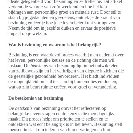
ideale gelegenheid voor bezinning en zelfreflectie. Dit artikel
verkent de waarde van zo’n weekend en hoe het kan
bijdragen aan persoonlijke groei en mentale rust. Door stil te
staan bij je gedachten en gevoelens, ontdek je de kracht van
bezinning en leer je hoe je je leven beter kunt vormgeven.
Neem de tijd om in jezelf te duiken en ervaar de positieve
impact op je welzijn.
Wat is bezinning en waarom is het belangrijk?
Bezinning is een waardevol proces waarbij men nadenkt over
het leven, persoonlijke keuzes en de richting die men wil
inslaan. De
betekenis
van bezinning ligt in het ontwikkelen
van zelfbewustzijn en het verkrijgen van diepere inzichten die
de geestelijke gezondheid bevorderen. Het biedt individuen
de mogelijkheid om stil te staan bij hun emoties en doelen,
wat op zijn beurt ruimte creëert voor groei en verandering.
De betekenis van bezinning
De
betekenis
van bezinning omvat het reflecteren op
belangrijke levensvragen en de keuzes die men dagelijks
maakt. Dit proces helpt om prioriteiten te stellen en te
ontdekken wat echt belangrijk is in het leven. Bezinning stelt
mensen in staat om te leren van hun ervaringen en hun