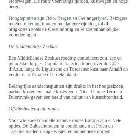
Noorwegen. De route voert langs fjorden, kustwegen en hoge
bergen.
Hoogtepunten zijn Oslo, Bergen en Geirangerfjord. Reizigers
moeten rekening houden met langere rijtijden, tol of
brugkosten zoals de Öresundbrug en seizoenafhankelijke
voorzieningen.
De Middellandse Zeekust
Een Middellandse Zeekust roadtrip combineert zon, zee en
pittoreske dorpjes. Populaire trajecten lopen over de Côte
d’Azur, langs de Ligurische en Toscaanse kust naar Amalfi en
verder naar Kroatië of Griekenland.
Belangrijke aandachtspunten zijn drukte in het hoogseizoen,
parkeerkosten en smalle kustwegen. Nice, Cinque Terre en
Dubrovnik geven een beeld van cultuur en kustschoonheid.
Off-the-beaten-path routes
Voor wie zoekt naar alternatieve routes Europa zijn er vele
opties. De Baltische staten in combinatie met Polen en
Tsjechië bieden rustige wegen en authentieke dorpen.