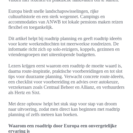
Europa biedt snelle landschapswisselingen, rijke
cultuurhistorie en een sterk wegennet. Campings en
accommodaties van ANWB tot lokale pensions maken reizen
flexibel en toegankelijk.
Dit artikel helpt bij roadtrip planning en geeft roadtrip ideeën
voor korte weekendtochten tot meerweekse rondreizen. De
informatie richt zich op solo-reizigers, koppels, gezinnen en
vriendengroepen met uiteenlopende budgetten.
Lezers krijgen eerst waarom een roadtrip de moeite waard is,
daarna route-inspiratie, praktische voorbereidingen en tot slot
tips voor duurzame planning. Verwacht concrete route-ideeën,
een checklist voor voorbereiding en advies over autokeuze,
verzekeraars zoals Centraal Beheer en Allianz, en verhuurders
als Hertz en Sixt.
Met deze opbouw helpt het stuk stap voor stap van droom
naar uitvoering, zodat men direct kan beginnen met roadtrip
planning of zelfs meteen kan boeken.
Waarom een roadtrip door Europa een onvergetelijke
ervaring is