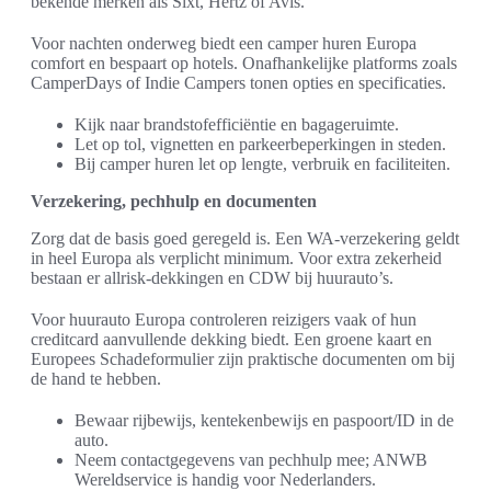
bekende merken als Sixt, Hertz of Avis.
Voor nachten onderweg biedt een camper huren Europa
comfort en bespaart op hotels. Onafhankelijke platforms zoals
CamperDays of Indie Campers tonen opties en specificaties.
Kijk naar brandstofefficiëntie en bagageruimte.
Let op tol, vignetten en parkeerbeperkingen in steden.
Bij camper huren let op lengte, verbruik en faciliteiten.
Verzekering, pechhulp en documenten
Zorg dat de basis goed geregeld is. Een WA-verzekering geldt
in heel Europa als verplicht minimum. Voor extra zekerheid
bestaan er allrisk-dekkingen en CDW bij huurauto’s.
Voor huurauto Europa controleren reizigers vaak of hun
creditcard aanvullende dekking biedt. Een groene kaart en
Europees Schadeformulier zijn praktische documenten om bij
de hand te hebben.
Bewaar rijbewijs, kentekenbewijs en paspoort/ID in de
auto.
Neem contactgegevens van pechhulp mee; ANWB
Wereldservice is handig voor Nederlanders.