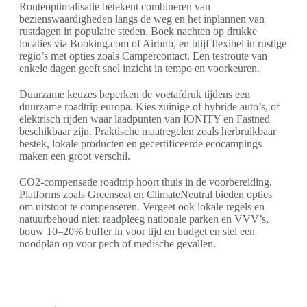
Routeoptimalisatie betekent combineren van
bezienswaardigheden langs de weg en het inplannen van
rustdagen in populaire steden. Boek nachten op drukke
locaties via Booking.com of Airbnb, en blijf flexibel in rustige
regio’s met opties zoals Campercontact. Een testroute van
enkele dagen geeft snel inzicht in tempo en voorkeuren.
Duurzame keuzes beperken de voetafdruk tijdens een
duurzame roadtrip europa. Kies zuinige of hybride auto’s, of
elektrisch rijden waar laadpunten van IONITY en Fastned
beschikbaar zijn. Praktische maatregelen zoals herbruikbaar
bestek, lokale producten en gecertificeerde ecocampings
maken een groot verschil.
CO2-compensatie roadtrip hoort thuis in de voorbereiding.
Platforms zoals Greenseat en ClimateNeutral bieden opties
om uitstoot te compenseren. Vergeet ook lokale regels en
natuurbehoud niet: raadpleeg nationale parken en VVV’s,
bouw 10–20% buffer in voor tijd en budget en stel een
noodplan op voor pech of medische gevallen.