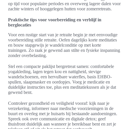
op tijd voor populaire periodes en overweeg lagere dalen voor
zachte winters of hooggelegen hutten voor zomerretreats.
Praktische tips voor voorbereiding en verblijf in
berglocaties
Voor een rustige start van je retraite begin je met eenvoudige
voorbereiding stille retraite. Oefen dagelijks korte meditaties
en bouw stapgewijs je wandelconditie op met korte
trainingen. Zo raak je gewend aan stilte en fysieke inspanning
zonder overbelasting.
Stel een compacte paklijst bergretreat samen: comfortabele
yogakleding, lagen tegen kou en nattigheid, stevige
wandelschoenen, een hervulbare waterfles, basis EHBO-
spullen, slaapmasker en oordopjes. Voeg je medicatie en
duidelijke instructies toe, plus een meditatiekussen als je dat
gewend bent.
Controleer gezondheid en veiligheid vooraf: kijk naar je
verzekering, informeer naar medische voorzieningen in de
buurt en overleg met je huisarts bij bestaande aandoeningen.
Spreek ook over communicatie en digitale detox; geef
thuisfront duidelijk aan wanneer je bereikbaar bent en zet je