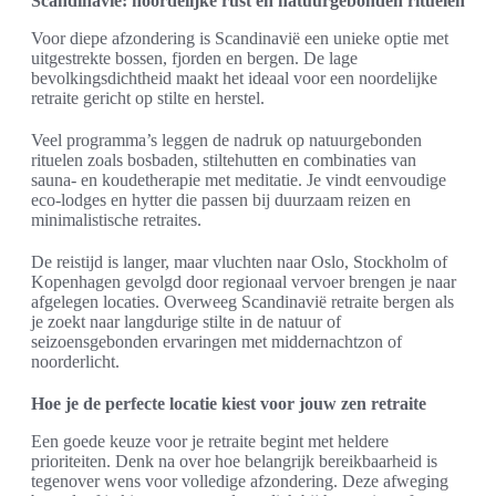
Scandinavië: noordelijke rust en natuurgebonden rituelen
Voor diepe afzondering is Scandinavië een unieke optie met
uitgestrekte bossen, fjorden en bergen. De lage
bevolkingsdichtheid maakt het ideaal voor een noordelijke
retraite gericht op stilte en herstel.
Veel programma’s leggen de nadruk op natuurgebonden
rituelen zoals bosbaden, stiltehutten en combinaties van
sauna- en koudetherapie met meditatie. Je vindt eenvoudige
eco-lodges en hytter die passen bij duurzaam reizen en
minimalistische retraites.
De reistijd is langer, maar vluchten naar Oslo, Stockholm of
Kopenhagen gevolgd door regionaal vervoer brengen je naar
afgelegen locaties. Overweeg Scandinavië retraite bergen als
je zoekt naar langdurige stilte in de natuur of
seizoensgebonden ervaringen met middernachtzon of
noorderlicht.
Hoe je de perfecte locatie kiest voor jouw zen retraite
Een goede keuze voor je retraite begint met heldere
prioriteiten. Denk na over hoe belangrijk bereikbaarheid is
tegenover wens voor volledige afzondering. Deze afweging