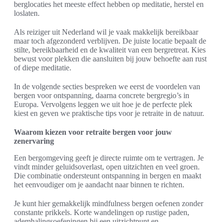
berglocaties het meeste effect hebben op meditatie, herstel en
loslaten.
Als reiziger uit Nederland wil je vaak makkelijk bereikbaar
maar toch afgezonderd verblijven. De juiste locatie bepaalt de
stilte, bereikbaarheid en de kwaliteit van een bergretreat. Kies
bewust voor plekken die aansluiten bij jouw behoefte aan rust
of diepe meditatie.
In de volgende secties bespreken we eerst de voordelen van
bergen voor ontspanning, daarna concrete bergregio’s in
Europa. Vervolgens leggen we uit hoe je de perfecte plek
kiest en geven we praktische tips voor je retraite in de natuur.
Waarom kiezen voor retraite bergen voor jouw
zenervaring
Een bergomgeving geeft je directe ruimte om te vertragen. Je
vindt minder geluidsoverlast, open uitzichten en veel groen.
Die combinatie ondersteunt ontspanning in bergen en maakt
het eenvoudiger om je aandacht naar binnen te richten.
Je kunt hier gemakkelijk mindfulness bergen oefenen zonder
constante prikkels. Korte wandelingen op rustige paden,
ademhalingsoefeningen bij een uitzichtpunt en