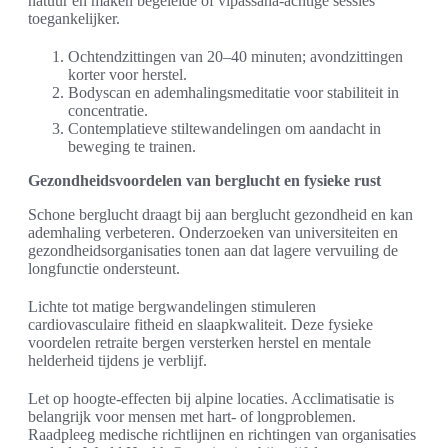
natuur en maken begeleide of vipassana-achtige sessies
toegankelijker.
Ochtendzittingen van 20–40 minuten; avondzittingen
korter voor herstel.
Bodyscan en ademhalingsmeditatie voor stabiliteit in
concentratie.
Contemplatieve stiltewandelingen om aandacht in
beweging te trainen.
Gezondheidsvoordelen van berglucht en fysieke rust
Schone berglucht draagt bij aan berglucht gezondheid en kan
ademhaling verbeteren. Onderzoeken van universiteiten en
gezondheidsorganisaties tonen aan dat lagere vervuiling de
longfunctie ondersteunt.
Lichte tot matige bergwandelingen stimuleren
cardiovasculaire fitheid en slaapkwaliteit. Deze fysieke
voordelen retraite bergen versterken herstel en mentale
helderheid tijdens je verblijf.
Let op hoogte-effecten bij alpine locaties. Acclimatisatie is
belangrijk voor mensen met hart- of longproblemen.
Raadpleeg medische richtlijnen en richtingen van organisaties