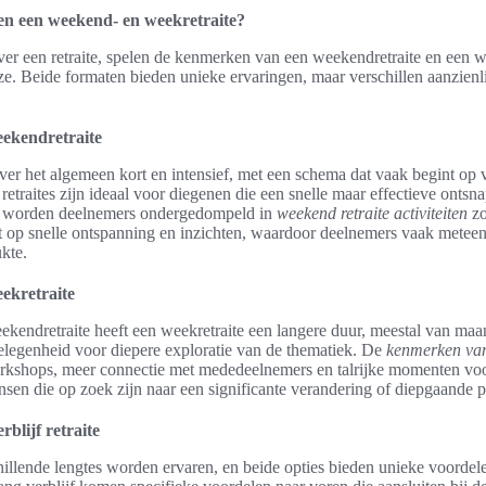
ssen een weekend- en weekretraite?
r een retraite, spelen de kenmerken van een weekendretraite en een w
uze. Beide formaten bieden unieke ervaringen, maar verschillen aanzienli
ekendretraite
ver het algemeen kort en intensief, met een schema dat vaak begint op 
traites zijn ideaal voor diegenen die een snelle maar effectieve ontsn
aite worden deelnemers ondergedompeld in
weekend retraite activiteiten
zo
t op snelle ontspanning en inzichten, waardoor deelnemers vaak meteen
ukte.
ekretraite
weekendretraite heeft een weekretraite een langere duur, meestal van ma
elegenheid voor diepere exploratie van de thematiek. De
kenmerken van
rkshops, meer connectie met mededeelnemers en talrijke momenten voor 
ensen die op zoek zijn naar een significante verandering of diepgaande p
rblijf retraite
chillende lengtes worden ervaren, en beide opties bieden unieke voordele