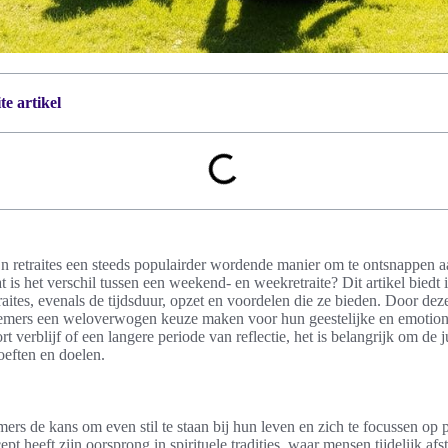
e artikel
n retraites een steeds populairder wordende manier om te ontsnappen a
 is het verschil tussen een weekend- en weekretraite? Dit artikel biedt 
raites, evenals de tijdsduur, opzet en voordelen die ze bieden. Door deze
emers een weloverwogen keuze maken voor hun geestelijke en emotion
t verblijf of een langere periode van reflectie, het is belangrijk om de j
oeften en doelen.
mers de kans om even stil te staan bij hun leven en zich te focussen op 
pt heeft zijn oorsprong in spirituele tradities, waar mensen tijdelijk a