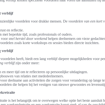
lang verblijf komen specifieke voordelen naar voren die aansluiten bij 
 verblijf
aanzienlijke voordelen voor drukke mensen. De
voordelen van een kort ve
rust en reflectie.
 met beperkte tijd, zoals professionals of ouders.
n voor
snel herstel door weekend
helpen deelnemers om vieze gedachten e
oordelen zoals korte workshops en sessies bieden directe inzichten.
 verblijf
 voordelen heeft, biedt een lang verblijf diepere mogelijkheden voor pe
g verblijf
zijn onder meer:
 en meer tijd om te reflecteren op persoonlijke uitdagingen.
pbouwen van relaties met mededeelnemers.
voor deelname aan activiteiten die zorgen voor verandering op lange te
oordelen die helpen bij het vestigen van nieuwe gewoontes en levenssti
ekretraite
traite is het belangrijk om te overwegen welke optie het beste aansluit b
n een weekendretraite en een weekretraite hangt sterk af van de
geschikt