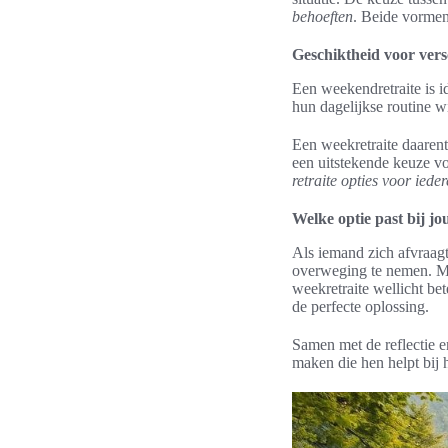
behoeften
. Beide vormen
Geschiktheid voor vers
Een weekendretraite is i
hun dagelijkse routine wi
Een weekretraite daarent
een uitstekende keuze vo
retraite opties voor iede
Welke optie past bij jo
Als iemand zich afvraag
overweging te nemen. Men
weekretraite wellicht be
de perfecte oplossing.
Samen met de reflectie 
maken die hen helpt bij 