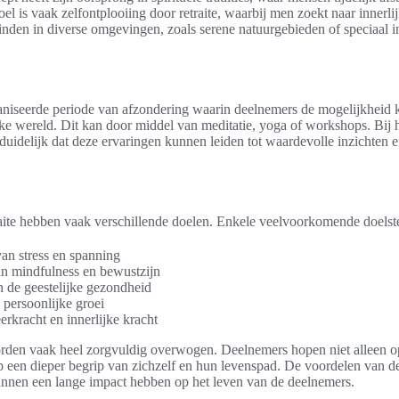
oel is vaak zelfontplooiing door retraite, waarbij men zoekt naar innerlij
inden in diverse omgevingen, zoals serene natuurgebieden of speciaal i
ganiseerde periode van afzondering waarin deelnemers de mogelijkheid k
jke wereld. Dit kan door middel van meditatie, yoga of workshops. Bij
 duidelijk dat deze ervaringen kunnen leiden tot waardevolle inzichten 
ite hebben vaak verschillende doelen. Enkele veelvoorkomende doelste
an stress en spanning
n mindfulness en bewustzijn
n de geestelijke gezondheid
 persoonlijke groei
kracht en innerlijke kracht
worden vaak heel zorgvuldig overwogen. Deelnemers hopen niet alleen o
 een dieper begrip van zichzelf en hun levenspad. De voordelen van de
kunnen een lange impact hebben op het leven van de deelnemers.