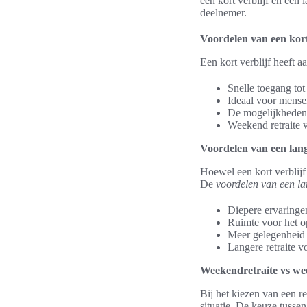
een kort verblijf en een 
deelnemer.
Voordelen van een kort
Een kort verblijf heeft 
Snelle toegang tot 
Ideaal voor mensen
De mogelijkhede
Weekend retraite v
Voordelen van een lang
Hoewel een kort verblijf
De
voordelen van een lan
Diepere ervaringen
Ruimte voor het o
Meer gelegenheid 
Langere retraite v
Weekendretraite vs we
Bij het kiezen van een re
situatie. De keuze tusse