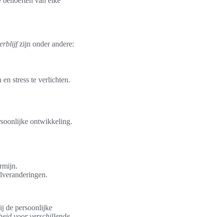
de behoeften van elke
rblijf
zijn onder andere:
n stress te verlichten.
rsoonlijke ontwikkeling.
rmijn.
jlveranderingen.
ij de persoonlijke
heid voor verschillende