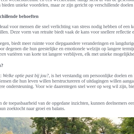
 bieden unieke voordelen, maar ze zijn gericht op verschillende doelen 
chillende behoeften
deaal voor mensen die snel verlichting van stress nodig hebben of een k
llen. Deze vorm van retraite biedt vaak de kans voor snellere reflectie 
egen, biedt meer ruimte voor diepgaandere veranderingen en langdurige 
or degenen die hun geestelijke en emotionele welzijn op langere termij
reen
variëren van korte tot langere verblijven, elk met unieke mogelijkh
u?
t:
Welke optie past bij jou?
, is het verstandig om persoonlijke doelen en 
sen die hun leven willen herstructureren of uitdagingen willen aanga
tere ondersteuning. Voor wie daarentegen snel weer op weg wil zijn, bi
en de toepasbaarheid van de opgedane inzichten, kunnen deelnemers 
hun zoektocht naar groei en balans.