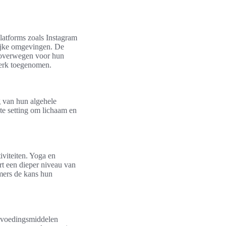
Platforms zoals Instagram
lijke omgevingen. De
 overwegen voor hun
sterk toegenomen.
g van hun algehele
te setting om lichaam en
viteiten. Yoga en
rt een dieper niveau van
emers de kans hun
le voedingsmiddelen