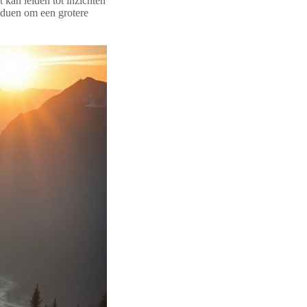
kan leiden tot inzichten
iduen om een grotere