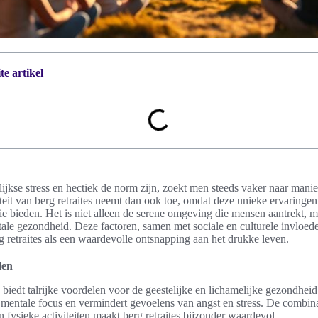
e artikel
ijkse stress en hectiek de norm zijn, zoekt men steeds vaker naar manier
eit van berg retraites neemt dan ook toe, omdat deze unieke ervaringen
ctie bieden. Het is niet alleen de serene omgeving die mensen aantrekt,
ale gezondheid. Deze factoren, samen met sociale en culturele invloede
rg retraites als een waardevolle ontsnapping aan het drukke leven.
len
n biedt talrijke voordelen voor de geestelijke en lichamelijke gezondhe
e mentale focus en vermindert gevoelens van angst en stress. De combinat
 fysieke activiteiten maakt berg retraites bijzonder waardevol.