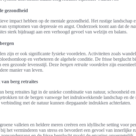
le gezondheid
ieve impact hebben op de mentale gezondheid. Het rustige landschap 
en van symptomen van depressie en angst. Onderzoek toont aan dat de
na
ites
sterk bijdraagt aan een verhoogd gevoel van welzijn en balans.
 bergen
en zijn er ook significante fysieke voordelen. Activiteiten zoals wande
bloedsomloop en verbeteren de algehele conditie. De frisse berglucht bi
an een gezonde levensstijl. Deze
bergen retraite voordelen
zijn essentiee
dere manier van leven.
van berg retraites
 berg retraites ligt in de unieke combinatie van natuur, schoonheid en s
etrokken tot de bergen vanwege het indrukwekkende landschap en de 
verbinding met de natuur kunnen diepgaande indrukken achterlaten.
roene valleien en heldere meren creëren een idyllische setting voor per
t bij het verminderen van stress en bevordert een gevoel van innerlijke ru
 zonsondergang en de frisse berglucht maakt de ervaring onvergetelijk.