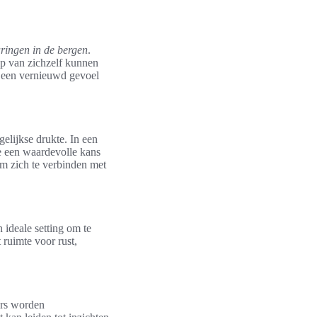
aringen in de bergen
.
ip van zichzelf kunnen
t een vernieuwd gevoel
elijkse drukte. In een
e een waardevolle kans
m zich te verbinden met
 ideale setting om te
 ruimte voor rust,
rs worden