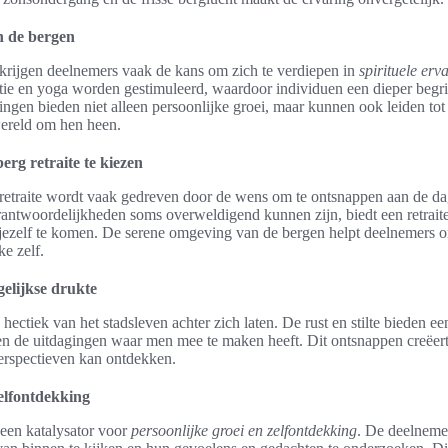
in de bergen
e krijgen deelnemers vaak de kans om zich te verdiepen in
spirituele erv
atie en yoga worden gestimuleerd, waardoor individuen een dieper begr
ngen bieden niet alleen persoonlijke groei, maar kunnen ook leiden to
ereld om hen heen.
rg retraite te kiezen
retraite wordt vaak gedreven door de wens om te ontsnappen aan de dag
antwoordelijkheden soms overweldigend kunnen zijn, biedt een retrait
 jezelf te komen. De serene omgeving van de bergen helpt deelnemers o
ke zelf.
elijkse drukte
ectiek van het stadsleven achter zich laten. De rust en stilte bieden een
 en de uitdagingen waar men mee te maken heeft. Dit ontsnappen creëert
rspectieven kan ontdekken.
zelfontdekking
 een katalysator voor
persoonlijke groei en zelfontdekking
. De deelneme