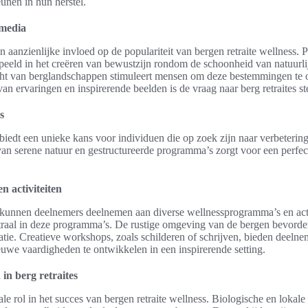
unen in hun herstel.
 media
 aanzienlijke invloed op de populariteit van bergen retraite wellness. 
speeld in het creëren van bewustzijn rondom de schoonheid van natuur
cht van berglandschappen stimuleert mensen om deze bestemmingen te
van ervaringen en inspirerende beelden is de vraag naar berg retraites 
s
 biedt een unieke kans voor individuen die op zoek zijn naar verbeterin
an serene natuur en gestructureerde programma’s zorgt voor een perfec
 activiteiten
e kunnen deelnemers deelnemen aan diverse wellnessprogramma’s en acti
traal in deze programma’s. De rustige omgeving van de bergen bevorde
tie. Creatieve workshops, zoals schilderen of schrijven, bieden deeln
nieuwe vaardigheden te ontwikkelen in een inspirerende setting.
in berg retraites
ale rol in het succes van bergen retraite wellness. Biologische en loka