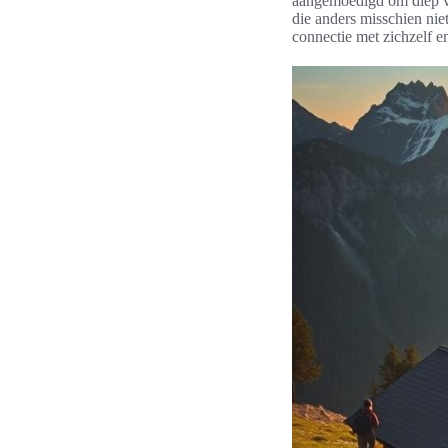
aangemoedigd om diep va
die anders misschien ni
connectie met zichzelf e