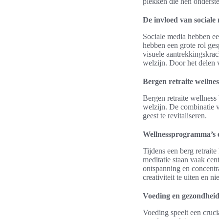
plekken die hen onderste
De invloed van sociale
Sociale media hebben een
hebben een grote rol ge
visuele aantrekkingskra
welzijn. Door het delen 
Bergen retraite wellnes
Bergen retraite wellness
welzijn. De combinatie v
geest te revitaliseren.
Wellnessprogramma’s en
Tijdens een berg retrait
meditatie staan vaak cen
ontspanning en concentra
creativiteit te uiten en 
Voeding en gezondheid 
Voeding speelt een cruci