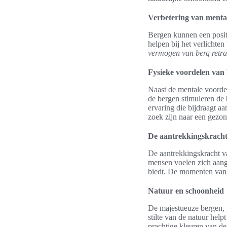
Verbetering van menta
Bergen kunnen een posit
helpen bij het verlicht
vermogen van berg retra
Fysieke voordelen van
Naast de mentale voordel
de bergen stimuleren de 
ervaring die bijdraagt a
zoek zijn naar een gezon
De aantrekkingskracht 
De aantrekkingskracht van
mensen voelen zich aang
biedt. De momenten van 
Natuur en schoonheid
De majestueuze bergen, g
stilte van de natuur help
prachtige kleuren van de