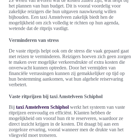
Ze weten van tevoren wat de kosten zullen zijn, wat helpt bij
het plannen van hun budget. Dit is vooral voordelig voor
zakelijke reizigers die hun uitgaven nauwkeurig willen
bijhouden. Een taxi Amstelveen zakelijk biedt hen de
mogelijkheid om zich volledig te richten op hun agenda,
wetende dat de ritprijs vastligt.
Verminderen van stress
De vaste ritprijs helpt ook om de stress die vaak gepaard gaat
met reizen te verminderen. Reizigers hoeven zich geen zorgen
te maken over mogelijke verkeersdrukte of extra kosten die
onverwacht kunnen optreden. Door het vermijden van
financiële verrassingen kunnen zij gemakkelijker op tijd op
hun bestemming aankomen, wat hun algehele reiservaring
verbetert.
Vaste ritprijzen bij taxi Amstelveen Schiphol
Bij
taxi Amstelveen Schiphol
werkt het systeem van vaste
ritprijzen eenvoudig en efficiënt. Klanten hebben de
mogelijkheid om vooraf hun rit te reserveren, waardoor ze
direct inzicht krijgen in de kosten. Dit draagt bij aan een
zorgeloze ervaring, vooral wanneer men de drukte van het
vliegveld moet trotseren.