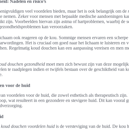
id: Nadelen en risico’s
igvuldigen veel voordelen bieden, maar het is ook belangrijk om de
te nemen. Zeker voor mensen met bepaalde medische aandoeningen ka
kt zijn. Voorbeelden hiervan zijn astma of hartproblemen, waarbij de
 gezondheidsproblemen kan veroorzaken.
lichaam ook reageren op de kou. Sommige mensen ervaren een scherpe 
rwordingen. Het is cruciaal om goed naar het lichaam te luisteren en voo
en. Regelmatig koud douchen kan een aanpassing vereisen en men moet
oud douchen gezondheid
moet men zich bewust zijn van deze mogelijke 
en te raadplegen indien er twijfels bestaan over de geschiktheid van
e.
en voor de huid
an voordelen voor de huid, die zowel esthetisch als therapeutisch zijn
op, wat resulteert in een gezondere en stevigere huid. Dit kan vooral 
idverzorging.
id
e
koud douchen voordelen huid
is de versteviging van de huid. De kou he