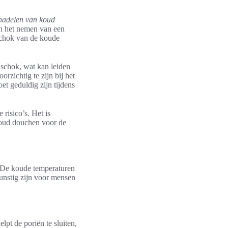
nadelen van koud
n het nemen van een
 schok van de koude
schok, wat kan leiden
rzichtig te zijn bij het
 geduldig zijn tijdens
risico’s. Het is
 koud douchen voor de
. De koude temperaturen
gunstig zijn voor mensen
lpt de poriën te sluiten,