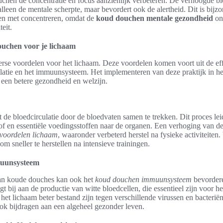
hen de concentratie en focus aanzienlijk verbeteren. De verhoogde b
alleen de mentale scherpte, maar bevordert ook de alertheid. Dit is bijz
en met concentreren, omdat de
koud douchen mentale gezondheid
ond
teit.
uchen voor je lichaam
rse voordelen voor het lichaam. Deze voordelen komen voort uit de ef
latie en het immuunsysteem. Het implementeren van deze praktijk in he
n een betere gezondheid en welzijn.
de bloedcirculatie door de bloedvaten samen te trekken. Dit proces leidt
f en essentiële voedingsstoffen naar de organen. Een verhoging van de 
voordelen lichaam
, waaronder verbeterd herstel na fysieke activiteiten
m sneller te herstellen na intensieve trainingen.
muunsysteem
an koude douches kan ook het
koud douchen immuunsysteem
bevordere
 bij aan de productie van witte bloedcellen, die essentieel zijn voor het
 het lichaam beter bestand zijn tegen verschillende virussen en bacteri
k bijdragen aan een algeheel gezonder leven.