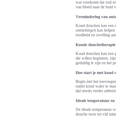
wat voorkomt dat vuil en 
van bloed naar de huid ve
Vermindering van onts
Koud douchen kan een ef
ontstekingen
kan helpen 
roodheid en zwelling aan
Koude douchetherapie:
Koud douchen kan een g
die willen beginnen, zij
geduldig te zijn en het p
Hoe start je met koud
Begin met het toevoegen
onder koud water te staa
tijd steeds verder uitbrei
Ideale temperatuur en 
De ideale temperatuur vo
douche twee tot vijf minu