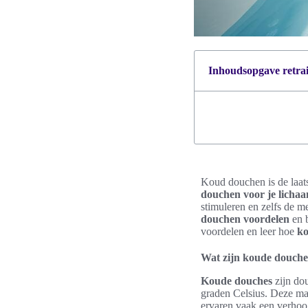
Inhoudsopgave retrait
Koud douchen is de laats
douchen voor je licha
stimuleren en zelfs de m
douchen voordelen
en b
voordelen en leer hoe
ko
Wat zijn koude douche
Koude douches
zijn dou
graden Celsius. Deze ma
ervaren vaak een verhoog