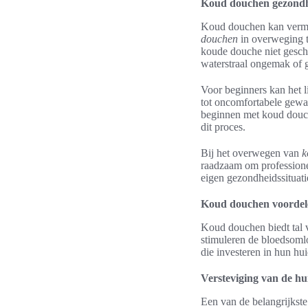
Koud douchen gezondhe
Koud douchen kan vermen
douchen
in overweging 
koude douche niet geschi
waterstraal ongemak of
Voor beginners kan het 
tot oncomfortabele gewaa
beginnen met koud douch
dit proces.
Bij het overwegen van
k
raadzaam om professionel
eigen gezondheidssituati
Koud douchen voordel
Koud douchen biedt tal v
stimuleren de bloedsomlo
die investeren in hun hu
Versteviging van de hu
Een van de belangrijkst