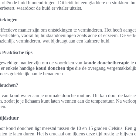
oliën de huid binnendringen. Dit leidt tot een gladdere en strakkere hui
rbetert, waardoor de huid er vitaler uitziet.
tekingen
fectieve manier zijn om ontstekingen te verminderen. Het heeft aange
verlichten, vooral bij huidaandoeningen zoals acne of eczeem. De ver
zienlijk verminderen, wat bijdraagt aan een kalmere huid.
 Praktische tips
eweldige manier zijn om de voordelen van
koude douchetherapie
te 
n er enkele handige
koud douchen tips
die de overgang vergemakkelijke
roces geleidelijk aan te benaderen.
 douchen?
 van koud water aan je normale douche routine. Dit kan door de laatst
n, zodat je je lichaam kunt laten wennen aan de temperatuur. Na verloo
den.
tijdsduur
or koud douchen ligt meestal tussen de 10 en 15 graden Celsius. Een g
ten te laten duren. Het is cruciaal om tijdens deze tijd rustig te blijven