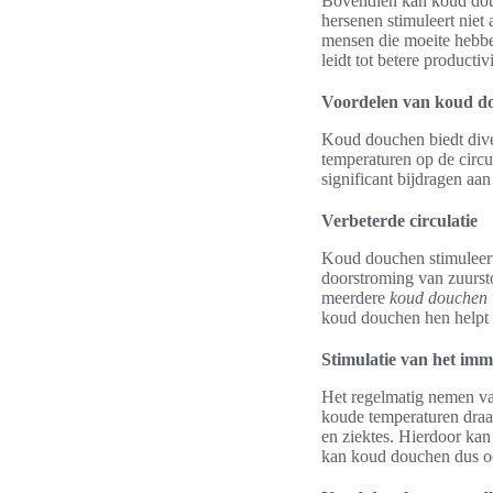
Bovendien kan koud douc
hersenen stimuleert niet 
mensen die moeite hebb
leidt tot betere productivi
Voordelen van koud do
Koud douchen biedt dive
temperaturen op de circu
significant bijdragen aa
Verbeterde circulatie
Koud douchen stimuleert 
doorstroming van zuursto
meerdere
koud douchen 
koud douchen hen helpt o
Stimulatie van het im
Het regelmatig nemen v
koude temperaturen draagt
en ziektes. Hierdoor kan
kan koud douchen dus oo