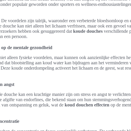
jzonder populair geworden onder sporters en wellness-enthousiasteling
De voordelen zijn talrijk, waaronder een verbeterde bloedsomloop en e
 douche kan niet alleen het lichaam verfrissen, maar ook een gevoel v
nderzoekers hebben ook gesuggereerd dat
koude douches
verschillende p
an een persoon.
 op de mentale gezondheid
et alleen fysieke voordelen, maar kunnen ook aanzienlijke effecten h
d dat blootstelling aan koud water kan bijdragen aan het verminderen v
 Deze koude onderdompeling activeert het lichaam en de geest, wat resul
en angst
douche kan een krachtige manier zijn om stress en angst te verlichte
de afgifte van endorfines, die bekend staan om hun stemmingsverhogen
l van ontspanning en geluk, wat de
koud douchen effecten
op de ment
ncentratie