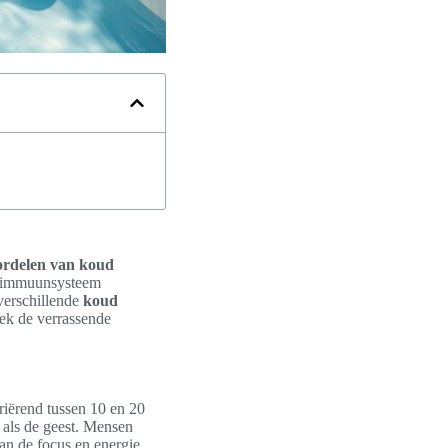
ordelen van koud
het immuunsysteem
 verschillende
koud
dek de verrassende
riërend tussen 10 en 20
 als de geest. Mensen
an de focus en energie.