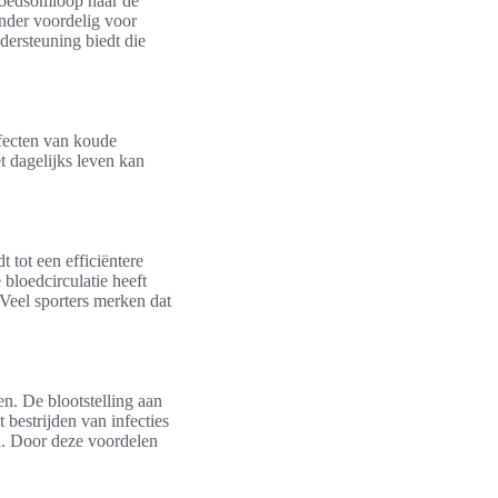
loedsomloop naar de
onder voordelig voor
ersteuning biedt die
fecten van koude
t dagelijks leven kan
 tot een efficiëntere
bloedcirculatie heeft
. Veel sporters merken dat
n. De blootstelling aan
 bestrijden van infecties
ën. Door deze voordelen