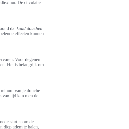
dtextuur. De circulatie
toond dat
koud douchen
koelende effecten kunnen
ervaren. Voor degenen
n. Het is belangrijk om
e minuut van je douche
p van tijd kan men de
oede start is om de
 en diep adem te halen,