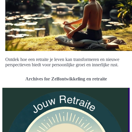
Ontdek hoe een retraite je leven kan transformeren en nieuwe
perspectieven biedt voor persoonlijke groei en innerlijke rust.
Archives for Zelfontwikkeling en retraite