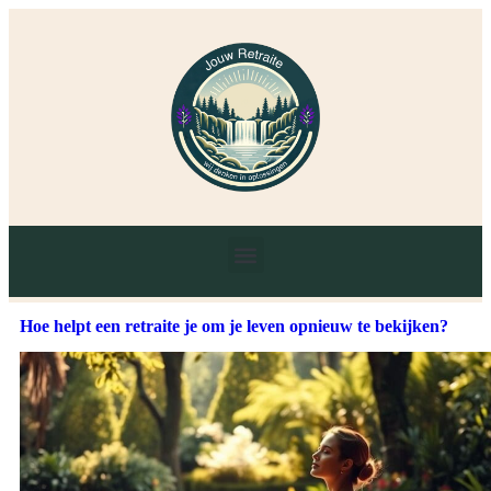
Hoe helpt een retraite je om je leven opnieuw te bekijken?