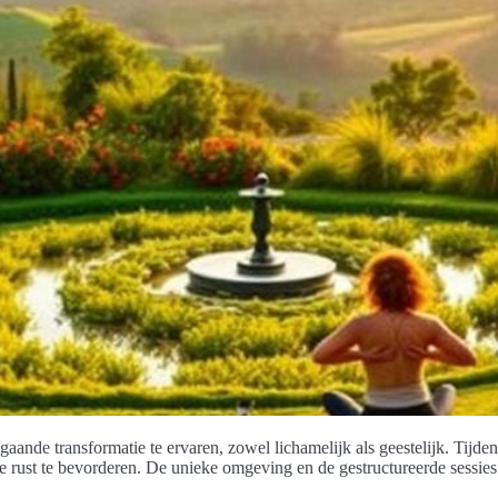
aande transformatie te ervaren, zowel lichamelijk als geestelijk. Tijde
e rust te bevorderen. De unieke omgeving en de gestructureerde sessi