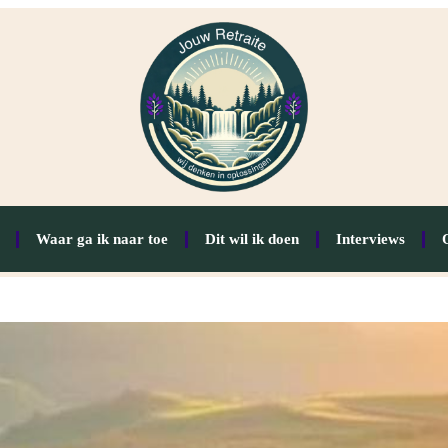
Waar ga ik naar toe
Dit wil ik doen
Interviews