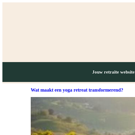
Jouw retraite website
Wat maakt een yoga retreat transformerend?