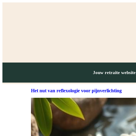
Jouw retraite website
Het nut van reflexologie voor pijnverlichting