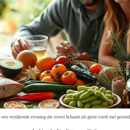
r een verrijkende ervaring die zowel lichaam als geest voedt met gezonde