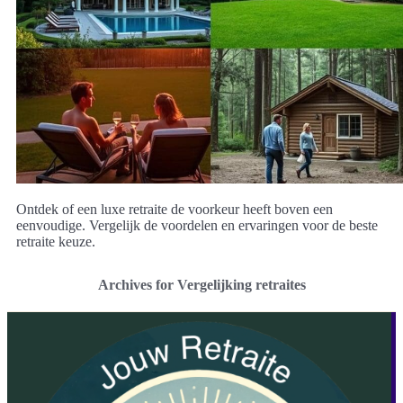
Ontdek of een luxe retraite de voorkeur heeft boven een
eenvoudige. Vergelijk de voordelen en ervaringen voor de beste
retraite keuze.
Archives for Vergelijking retraites