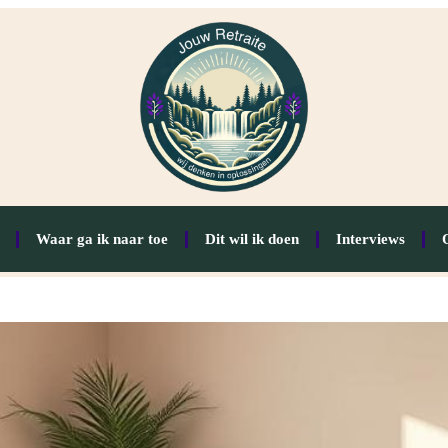
Waar ga ik naar toe
Dit wil ik doen
Interviews