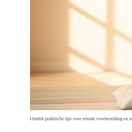
Ontdek praktische tips voor retraite voorbereiding en z