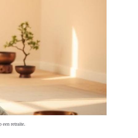
 een retraite.