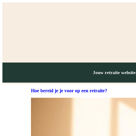
Jouw retraite website
Hoe bereid je je voor op een retraite?