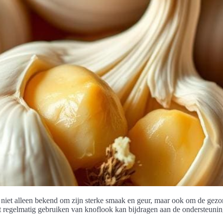
at niet alleen bekend om zijn sterke smaak en geur, maar ook om de gez
het regelmatig gebruiken van knoflook kan bijdragen aan de ondersteun