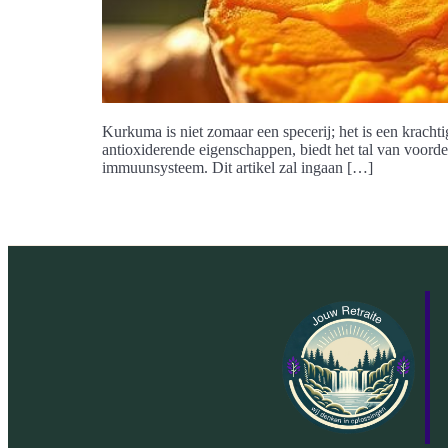
Kurkuma is niet zomaar een specerij; het is een kracht
antioxiderende eigenschappen, biedt het tal van voorde
immuunsysteem. Dit artikel zal ingaan […]