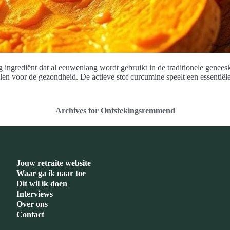
ig ingrediënt dat al eeuwenlang wordt gebruikt in de traditionele gen
len voor de gezondheid. De actieve stof curcumine speelt een essentië
Archives for Ontstekingsremmend
Jouw retraite website
Waar ga ik naar toe
Dit wil ik doen
Interviews
Over ons
Contact