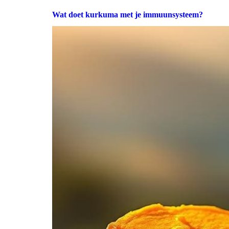
Wat doet kurkuma met je immuunsysteem?