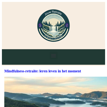
Mindfulness-retraite: leren leven in het moment