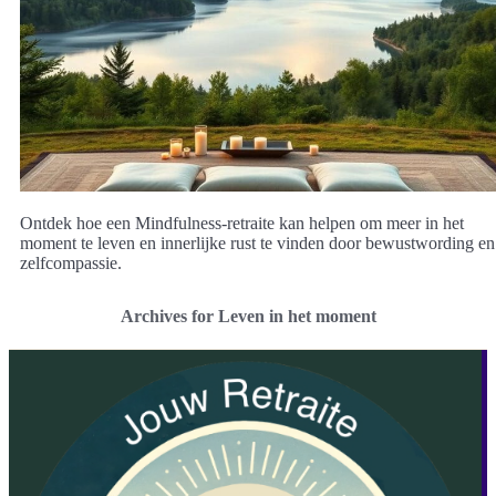
Ontdek hoe een Mindfulness-retraite kan helpen om meer in het
moment te leven en innerlijke rust te vinden door bewustwording en
zelfcompassie.
Archives for Leven in het moment