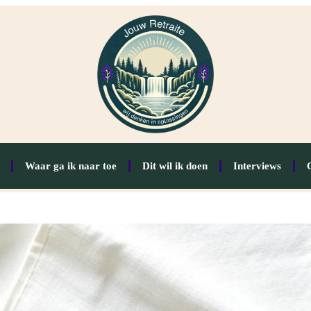
Waar ga ik naar toe
Dit wil ik doen
Interviews