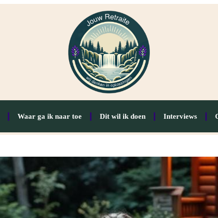
Waar ga ik naar toe
Dit wil ik doen
Interviews