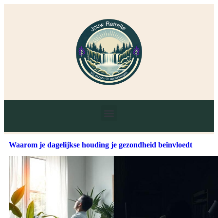
Waarom je dagelijkse houding je gezondheid beïnvloedt