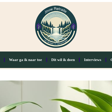
Waar ga ik naar toe
Dit wil ik doen
Interviews