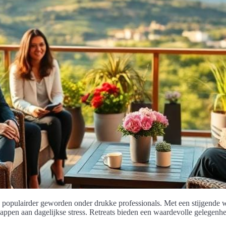
ds populairder geworden onder drukke professionals. Met een stijgende 
ppen aan dagelijkse stress. Retreats bieden een waardevolle gelegenheid