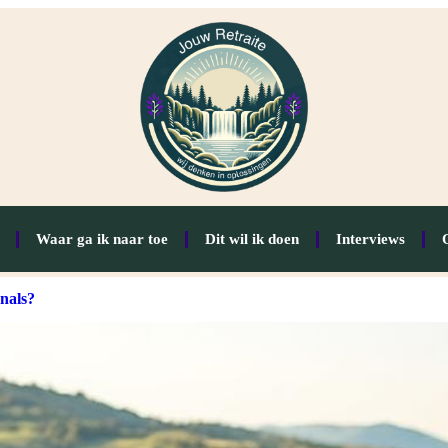
Waar ga ik naar toe
Dit wil ik doen
Interviews
onals?