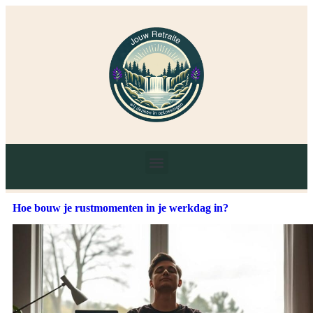
Hoe bouw je rustmomenten in je werkdag in?