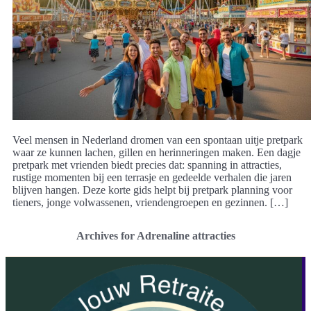
Veel mensen in Nederland dromen van een spontaan uitje pretpark
waar ze kunnen lachen, gillen en herinneringen maken. Een dagje
pretpark met vrienden biedt precies dat: spanning in attracties,
rustige momenten bij een terrasje en gedeelde verhalen die jaren
blijven hangen. Deze korte gids helpt bij pretpark planning voor
tieners, jonge volwassenen, vriendengroepen en gezinnen. […]
Archives for Adrenaline attracties